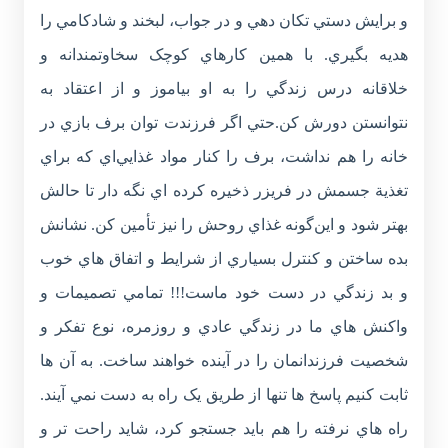
و برايش دستي تکان دهي و در جواب، لبخند و شادکامي را
هديه بگيري. با همين کارهاي کوچک سخاوتمندانه و
خلاقانه درس زندگي را به او بياموز و از اعتقاد به
نتوانستن دورش کن.حتي اگر فرزندت توان برف بازي در
خانه را هم نداشت، برف را کنار مواد غذايي‌اي که براي
تغذية جسمش در فريزر ذخيره کرده اي نگه دار تا حالش
بهتر شود و اين‌گونه غذاي روحش را نيز تأمين کن. نشانش
بده ساختن و کنترل بسياري از شرايط و اتفاق هاي خوب
و بد زندگي در دست خود ماست!!! تمامي تصميمات و
واکنش هاي ما در زندگي عادي و روزمره، نوع تفکر و
شخصيت فرزندانمان را در آينده خواهند ساخت. به آن ها
ثابت کنيم پاسخ ها تنها از طريق يک راه به دست نمي آيند.
راه هاي نرفته را هم بايد جستجو کرد، شايد راحت تر و