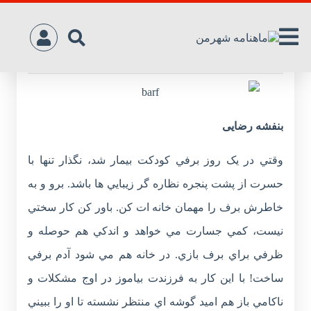
آدم ‌برفي ‌را به‌ خانه‌ات ‌بياور
بنفشه رضایی
وقتي در يک روز برفي کودکت بيمار شد، نگذار تنها با
حسرت از پشت پنجره نظاره گر زيبايي ها باشد. برو و به
خاطرش برف را مهمان خانه ات کن. باور کن کار سختي
نيست، کمي جسارت مي خواهد و اندکي هم حوصله و
ظرفي براي برف بازي. در خانه هم مي شود آدم برفي
ساخت! با اين کار به فرزندت بياموز در اوج مشکلات و
ناکامي باز هم اميد گوشه اي منتظر نشسته تا او را ببيني