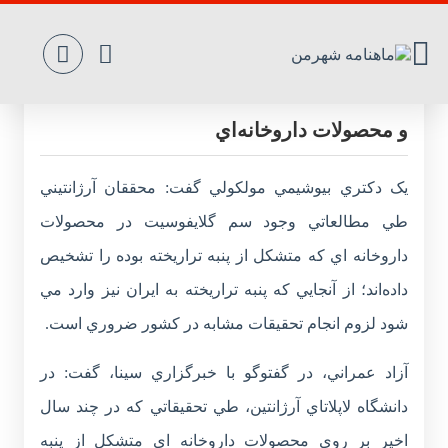
احتمال وجودسم «گلايفوسيت» در پوشک ‌بچه
‌و محصولات ‌داروخانه‌اي
يک دکتري بيوشيمي مولکولي گفت: محققان آرژانتيني
طي مطالعاتي وجود سم گلايفوسيت در محصولات
داروخانه اي که متشکل از پنبه تراريخته بوده را تشخيص
داده‌اند؛ از آنجايي که پنبه تراريخته به ايران نيز وارد مي
شود لزوم انجام تحقيقات مشابه در کشور ضروري است.
آزاد عمراني، در گفتوگو با خبرگزاري سينا، گفت: در
دانشگاه لاپلاتاي آرژانتين، طي تحقيقاتي که در چند سال
اخير بر روي محصولات داروخانه اي متشکل از پنبه