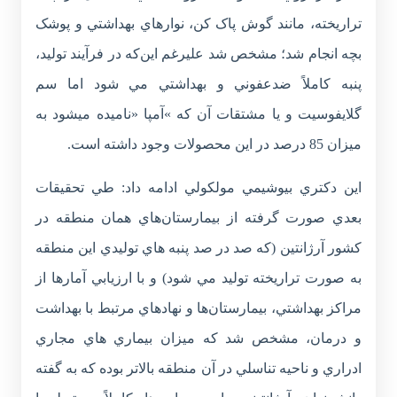
تراريخته، مانند گوش پاک کن، نوارهاي بهداشتي و پوشک
بچه انجام شد؛ مشخص شد عليرغم اين‌که در فرآيند توليد،
پنبه کاملاً ضدعفوني و بهداشتي مي شود اما سم
گلايفوسيت و يا مشتقات آن که »آمپا «ناميده ميشود به
ميزان 85 درصد در اين محصولات وجود داشته است.
اين دکتري بيوشيمي مولکولي ادامه داد: طي تحقيقات
بعدي صورت گرفته از بيمارستان‌هاي همان منطقه در
کشور آرژانتين (که صد در صد پنبه هاي توليدي اين منطقه
به صورت تراريخته توليد مي شود) و با ارزيابي آمارها از
مراکز بهداشتي، بيمارستان‌ها و نهادهاي مرتبط با بهداشت
و درمان، مشخص شد که ميزان بيماري هاي مجاري
ادراري و ناحيه تناسلي در آن منطقه بالاتر بوده که به گفته