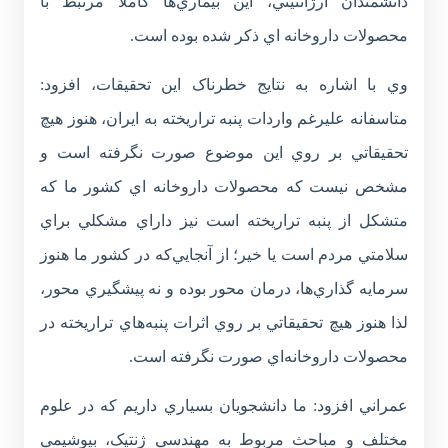
دانشمندان آرژانتيني، اين بيماري‌ها کاملاً مرتبط با
محصولات داروخانه اي ذکر شده بوده است.
وي با اشاره به نتايج خطرناک اين تحقيقات، افزود:
متاسفانه عليرغم واردات پنبه تراريخته به ايران، هنوز هيچ
تحقيقاتي بر روي اين موضوع صورت نگرفته است و
مشخص نيست که محصولات داروخانه اي کشور ما که
متشکل از پنبه تراريخته است نيز داراي مشکلي براي
سلامتي مردم است يا خير؛ از آنجايي‌که در کشور ما هنوز
سرمايه گذاري‌ها، درمان محور بوده و نه پيشگيري محور،
لذا هنوز هيچ تحقيقاتي بر روي اثرات پنبه‌هاي تراريخته در
محصولات داروخانه‌اي صورت نگرفته است.
عمراني افزود: ما دانشجويان بسياري داريم که در علوم
مختلف و مباحث مربوط به مهندسي ژنتيک، بيوشيمي