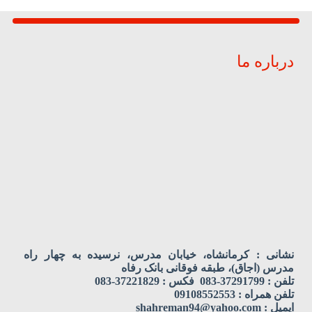
درباره ما
نشانی : کرمانشاه، خیابان مدرس، نرسیده به چهار راه
مدرس (اجاق)، طبقه فوقانی بانک رفاه
تلفن : 37291799-083 فکس : 37221829-083
تلفن همراه : 09108552553
ایمیل : shahreman94@yahoo.com