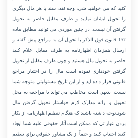
کنيد که مي خواهيد شي، وجه نقد، سند يا هر مال ديگري
را تحويل ايشان نماييد و طرف مقابل حاضر به تحويل
گرفتن آن نيست. در چنين موردي مي توانيد مطابق ماده
157 قانون فوق الذکر با تحويل آن به مراجع پيش گفته و
ارسال همزمان اظهارنامه به طرف مقابل اعلام کنيد
حاضر به تحويل مال هستيد و چون طرف مقابل از تحويل
گرفتن خودداري نموده است مال را در اختيار مراجع
قانوني قرار داده ايد و از اين تاريخ مسئوليتي متوجه شما
نيست. بديهي است مخاطب مي تواند با مراجعه به محل
تحويل و ارائه مدارک لازم خواستار تحويل گرفتن مال
شود.توجه داشته باشيد که هنگام تنظيم اظهارنامه از بکار
بردن عباراتي که ممکن است آثار حقوقي عليه شما ايجاد
کنند اجتناب کنيد و حتماً از يک مشاور حقوقي براي تنظيم