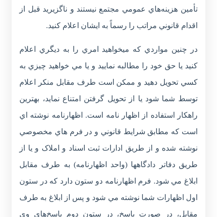
تأمين هزينه‌هاي عمومي مجتمع نيستند و ناگزيريد قبل از
اقدام قانوني مراتب را رسماً به ايشان اعلام کنيد.
در چنين مواردي که ميخواهيد امري را به ديگري اعلام
کنيد يا حق خود را مطالبه نماييد و يا مي خواهيد چيزي به
کسي تحويل دهيد و ممکن است طرف مقابل منکر اعلام
توسط شما شود يا از تحويل گرفتن امتناع نمايد، بهترين
راهکار استفاده از اظهار نامه است. اظهارنامه نوشته اي
است که مطابق شرايط قانوني و در فرم هاي مخصوصي
نوشته شده و از طريق ادارات ثبت اسناد و املاک و يا از
طريق دفاتر دادگاهها (واحد اظهارنامه) به طرف مقابل
ابلاغ مي شود. فرم اظهارنامه دو ستون دارد که در ستون
اول اظهارات شما نوشته مي شود و پس از ابلاغ به طرف
مقابل، در صورت پاسخ، در ستون دوم پاسخ‌هاي وي