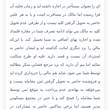
اي را بعنوان مستأجر در اجاره داشته ايد و زمان تخليه آن
فرا رسيده اما مالک در مسافرت است و يا به هر علتي
حاضر به تحويل گرفتن کليد نيست و از طرفي عدم تحويل
کليد به مالک مي تواند ادامه تصرف شما در مغازه قلمداد
شده و اجاره بهاي اضافي به شما تحميل کند. يا اين‌که
مالي را نزد ديگري امانت گذاشته ايد و ايشان حاضر به
استرداد آن نيست و قصد داريد عليه او طرح شکايت
نمائيد اما بيم آن داريد که نزد مرجع قضايي منکر مطالبه
توسط شما مي شود. شايد هم مالي را خريداري کرده ايد
و فروشنده حاضر به تحويل گرفتن ثمن معامله نيست و
مي‌خواهد به بهانه‌ي عدم پرداخت به موقع ثمن توسط
شما معامله را فسخ کند و يا حتي در مجتمع مسکوني
مدير هستيد اما برخي ساکنين حاضر به مشارکت در