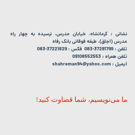
نشانی : کرمانشاه، خیابان مدرس، نرسیده به چهار راه
مدرس (اجاق)، طبقه فوقانی بانک رفاه
تلفن : 37291799-083 فکس : 37221829-083
تلفن همراه : 09108552553
ایمیل : shahreman94@yahoo.com
ما می‌نویسیم، شما قضاوت کنید!