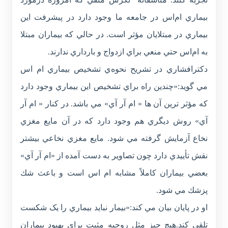
بيماري ام‌اس در جامعه ما وجود دارد در پيشرفت اين
بيماري در مبتلايان مؤثر است. در حالي که بيماران مبتلا
به ام‌اس حتي منعي براي ازدواج و بارداري ندارند.
دکترافشاري در تشريح نحوه‌ي تشخيص بيماري ام اس
مي گويد:«چندين راه براي تشخيص اين بيماري وجود دارد
كه مؤثر ترين آن ها « ام آر آي» ‌مي باشد. در كنار « ام آر
آي» روش ديگري هم وجود دارد كه در آن مايع مغزي
نخاع آزمايش گرفته مي شود. مايع مغزي نخاعي بيشتر
نقش تأييدي دارد چون تصاوير به دست آمده از «ام آر آي»
بعضي بيماران كاملاً مشابه ام اس است و باعث شك
پزشك مي شود.
او در پايان بيان مي کند:«بيمار نبايد بيماري را يک شکست
تلقي کند.هيچ چيز مثل روحيه مثبت براي بهبود بيماران