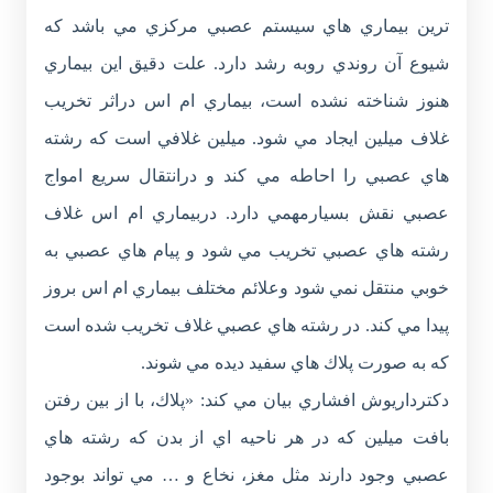
ترين بيماري هاي سيستم عصبي مركزي مي باشد كه
شيوع آن روندي روبه رشد دارد. علت دقيق اين بيماري
هنوز شناخته نشده است، بيماري ام اس دراثر تخريب
غلاف ميلين ايجاد مي شود. ميلين غلافي است كه رشته
هاي عصبي را احاطه مي كند و درانتقال سريع امواج
عصبي نقش بسيارمهمي دارد. دربيماري ام اس غلاف
رشته هاي عصبي تخريب مي شود و پيام هاي عصبي به
خوبي منتقل نمي شود وعلائم مختلف بيماري ام اس بروز
پيدا مي كند. در رشته هاي عصبي غلاف تخريب شده است
كه به صورت پلاك هاي سفيد ديده مي شوند.
دکترداريوش افشاري بيان مي کند: «پلاك،‌ با از بين رفتن
بافت ميلين که در هر ناحيه اي از بدن که رشته هاي
عصبي وجود دارند مثل مغز، نخاع و … مي تواند بوجود