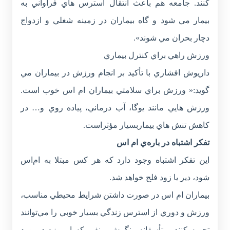
كنند. جامعه هم باعث انتقال استرس هاي فراواني به
بيمار مي شود و گاه بيماران در زمينه شغلي و ازدواج
دچار بحران مي شوند».
ورزش راهي براي کنترل بيماري
داريوش افشاري با تأكيد بر انجام ورزش در بيماران مي
گويد:« ورزش براي سلامتي بيماران ام اس خوب است.
ورزش هايي مانند يوگا، آب درماني، پياده روي و… در
كاهش تنش هاي بيماربسيار مؤثراست.
تفکر اشتباه در باره‌ي ام اس
اين تفكر اشتباه وجود دارد که هر کس مبتلا به ام‌اس
شود، دير يا زود فلج خواهد شد.
بيماران ام اس در صورت داشتن شرايط محيطي مناسب،
ورزش و دوري از استرس زندگي بسيار خوبي را مي‌توانند
تجربه کنند. متأسفانه نگرش منفي كه امروزه درمورد