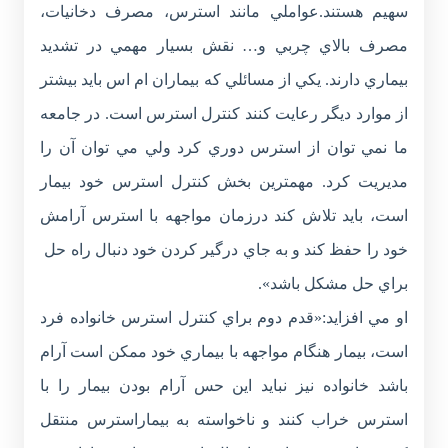
سهيم هستند.عواملي مانند استرس، مصرف دخانيات،
مصرف بالاي چربي و… نقش بسيار مهمي در تشديد
بيماري دارند. يكي از مسائلي كه بيماران ام اس بايد بيشتر
از موارد ديگر رعايت كنند كنترل استرس است. در جامعه
ما نمي توان از استرس دوري كرد ولي مي توان آن را
مديريت كرد. مهمترين بخش كنترل استرس خود بيمار
است، بايد تلاش كند درزمان مواجهه با استرس آرامش
خود را حفظ كند و به جاي درگير كردن خود دنبال راه حل
براي حل مشكل باشد».
او مي افزايد:«قدم دوم براي کنترل استرس خانواده فرد
است، بيمار هنگام مواجهه با بيماري خود ممكن است آرام
باشد خانواده نيز نبايد اين حس آرام بودن بيمار را با
استرس خراب كنند و ناخواسته به بيماراسترس منتقل