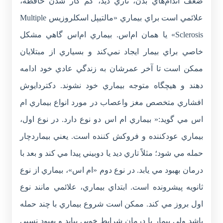
ضعف اندام‌هاي بدن، تاري ديد، كم كار شدن حافظه،
علائمي است براي بيماري «مالتيپل اسکلروزيس Multiple
Sclerosis» يا همان ام‌اس. بيماري ام‌اس گاهي مشکل
خاصي براي بيمار ايجاد نمي‌کند و بسياري از مبتلايان
ممكن است تا آخر عمرشان به زندگي عادي خود ادامه
دهند و هيچگاه متوجه بيماري خود نشوند. دكتردايوش
افشاري متخصص مغز واعصاب در مورد انواع بيماري ام
اس مي گويد:« بيماري ام اس دو نوع دارد. در نوع اول،
بيماري عودکننده و فروکش کننده است. يعني بيماردچار
حمله مي شود؛ مثلاً تاري ديد يا دوبيني پيدا مي کند و بعد با
درمان بهبود مي يابد. در نوع دوم «ام اس»، بيماري از نوع
ثانويه پيشرونده است. ابتداي بيماري، علائمي مانند نوع
اول بروز مي کند. ممکن است شروع بيماري با چند حمله
باشد ولي بيمار با درمان شرايط خوبي بيابد و بهبود نسبي