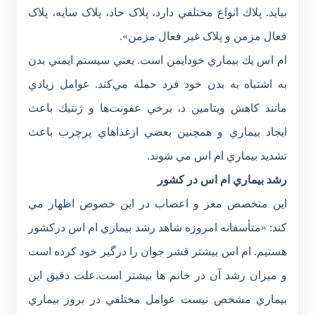
بيايد. پلاك انواع مختلفي دارد، پلاک حاد، پلاک سايه، پلاک
فعال مزمن و پلاک غير فعال مزمن».
ام اس يك بيماري‌ خودايمن است. يعني سيستم ايمني بدن
به اشتباه به بدن خود فرد حمله مي‌کند. عوامل زيادي
مانند کاهش ويتامين د، برخي عفونت‌ها و ژنتيك باعث
ايجاد بيماري و همچنين بعضي ازغذاهاي پرچرب باعث
تشديد بيماري ام اس مي شوند.
رشد بيماري ام اس در کشور
اين متخصص مغز و اعصاب در اين خصوص اظهار مي
کند: «متأسفانه امروزه شاهد رشد بيماري ام اس دركشور
هستيم. ام اس بيشتر قشر جوان را درگير خود كرده است
و ميزان رشد آن در خانم ها بيشتر است.علت دقيق اين
بيماري مشخص نيست عوامل مختلفي در بروز بيماري