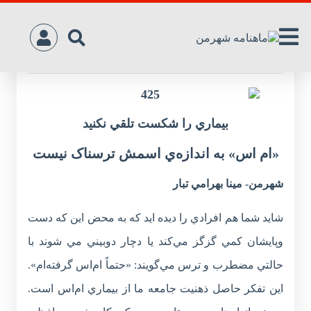
«ام اس» به اندازه‌ي اسمش ترسناک نيست
بيماري را شکست تلقي نکنيد
«ام اس» به اندازه‌ي اسمش ترسناک نيست
شهرمن- مينا بهرامي تبار
شايد شما هم افرادي را ديده ايد که به محض اين که دست
وپايشان کمي گزگز مي‌کند يا دچار دوبيني مي شوند با
حالتي مضطرب و ترس مي‌گويند: «حتماً ام‌اس گرفته‌ام».
اين تفکر حاصل ذهنيت جامعه ما از بيماري ام‌اس است.