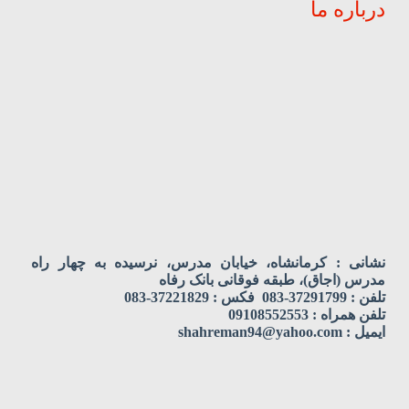
درباره ما
نشانی : کرمانشاه، خیابان مدرس، نرسیده به چهار راه
مدرس (اجاق)، طبقه فوقانی بانک رفاه
تلفن : 37291799-083 فکس : 37221829-083
تلفن همراه : 09108552553
ایمیل : shahreman94@yahoo.com