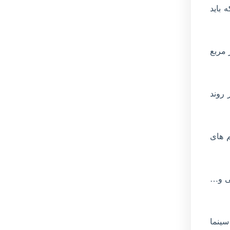
باید
ا ۱۲ میلیارد تومان برآورد کرد و گفت: مساحت این سینما بالغ بر ۹۰۰ متر مربع
تسریع در روند
م های
یی و…
ی فعال با عناوین سینما