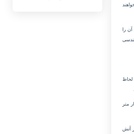
واهند
آن را
هندسی
 لحاظ
هزار متر
ا دچار آتش