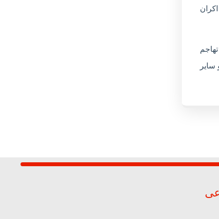
اکران
تهاجم
 سایر
عی