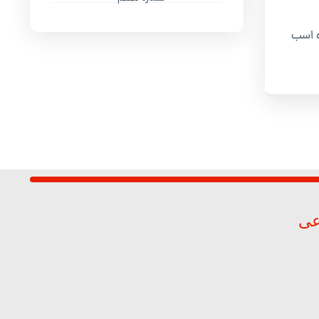
ردیبهشت ماه و جشنواره اسب
عی