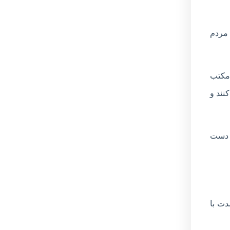
 مردم
ی که در مکتب
جعه کنند و
ه دست
دت با