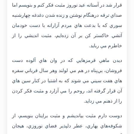
قرار شد در آستانه عيد نوروز مثبت فکر کنم و بنويسم اما
صداي ترقه درهنگام نوشتن و زنده شدن دغدغه چهارشنبه
سوري که با بدعت هاي مردم آزارانه با دست خودمان
آتشي خاکستر کن بر آن زده‌ايم، مثبت انديشي را از
خاطرم مي ربايد.
ديدن ماهي قرمزهايي که در وان هاي آلوده دست
فروشان، بي‌پناه در هم مي لولند وهر سال قرباني سفره
هاي هفت سيني مي شوند که به اشتبا در کنار سين هاي
آن قرار گرفته اند، روحم را مي آزارد و مثبت فکر کردن
را از ذهنم مي زدايد.
دوست دارم مثبت بيانديشم و مثبت برايتان بنويسم، از
شکوفه‌هاي بهاري، عطر دلپذير فضاي نوروزي، هيجان