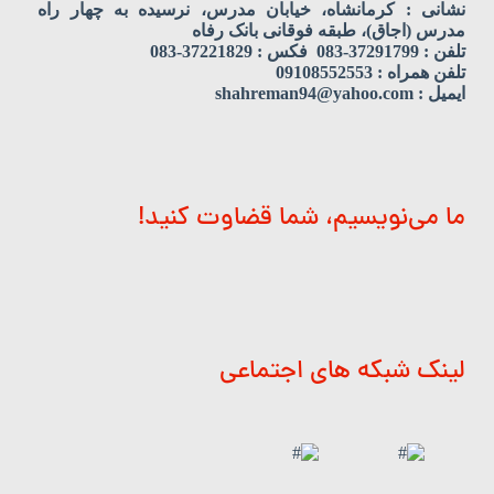
نشانی : کرمانشاه، خیابان مدرس، نرسیده به چهار راه
مدرس (اجاق)، طبقه فوقانی بانک رفاه
تلفن : 37291799-083 فکس : 37221829-083
تلفن همراه : 09108552553
ایمیل : shahreman94@yahoo.com
ما می‌نویسیم، شما قضاوت کنید!
لینک شبکه های اجتماعی