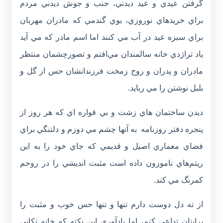
گرفتن عيدي و عيد ديدني، جنب و جوش ديدني مردم
براي خريدهاي نوروزي، بوي گندمي که مادران مهربان
براي سبزه عيد در آب مي کنند اما اسم مادر که مي آيد
ياد تراژدي خانه سالمندان مي‌افتم و تصورچشمان منتظر
مادران و پدران و روح زمخت فرزندانشان حس از گل و
بلبل نوشتن را مي ربايد.
ديدن ساختمان هاي زشت و بي قواره اي که هر روز از
پنجره دفتر روزنامه به آنها چشم مي دوزم و دلتنگي براي
فضاي معماري اصيل و قديمي که جاي خود را به اين
ريتم‌هاي ناموزون داده است مثبت انديشي را در روحم
کمرنگ مي کند.
از ته دل دوست دارم تنها و تنها حس خوب و مثبت را
برايتان تداعي کنم، اما يادآوري اين نکته که خانه تکاني