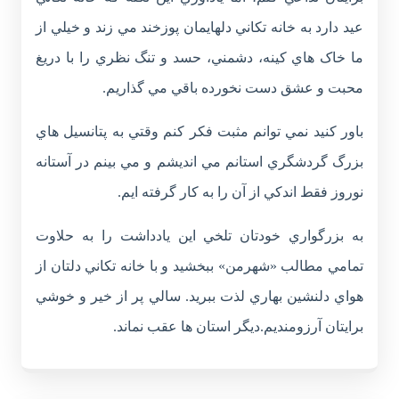
عيد دارد به خانه تکاني دلهايمان پوزخند مي زند و خيلي از
ما خاک هاي کينه، دشمني، حسد و تنگ نظري را با دريغ
محبت و عشق دست نخورده باقي مي گذاريم.
باور کنيد نمي توانم مثبت فکر کنم وقتي به پتانسيل هاي
بزرگ گردشگري استانم مي انديشم و مي بينم در آستانه
نوروز فقط اندکي از آن را به کار گرفته ايم.
به بزرگواري خودتان تلخي اين يادداشت را به حلاوت
تمامي مطالب «شهرمن» ببخشيد و با خانه تکاني دلتان از
هواي دلنشين بهاري لذت ببريد. سالي پر از خير و خوشي
برايتان آرزومنديم.ديگر استان ها عقب نماند.