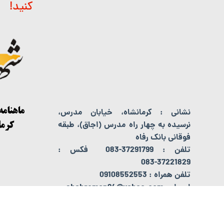
کنید!
نشانی : کرمانشاه، خیابان مدرس،
نرسیده به چهار راه مدرس (اجاق)، طبقه
فوقانی بانک رفاه
تلفن : 37291799-083 فکس :
37221829-083
تلفن همراه : 09108552553
ایمیل : shahreman94@yahoo.com