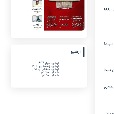
سروری این اعتبار را رقمی کلان برای حوزه هنری دانست و یادآوری کرد: کل بودجه حوزه هنری استان با حقوق و هزینه تولیدات در سال به 600
سینما
آرشیو
آرشیو بهار 1397
آرشیو زمستان 1396
آرشیو مطالب و اخبار
ومان بلیط
شماره هشتم
شماره هفتم
یشتری
 داد.