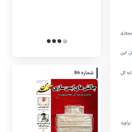
یروزی
ل این
شماره 84
ره کل
برآورد