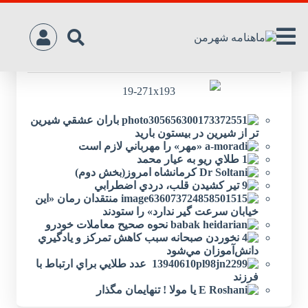
مطالب شماره 19
باران عشقي شيرين
تر از شيرين در بيستون باريد
«مهر» را مهرباني لازم است
طلاي ريو به عيار محمد
کرمانشاه امروز(بخش دوم)
تير كشيدن قلب، دردي اضطرابي
منتقدان رمان «اين
خيابان سرعت گير ندارد» را ستودند
نحوه صحيح معاملات خودرو
نخوردن صبحانه سبب کاهش تمرکز و يادگيري
دانش‌آموزان مي‌شود
عدد طلايي براي ارتباط با
فرزند
يا مولا ! تنهايمان مگذار