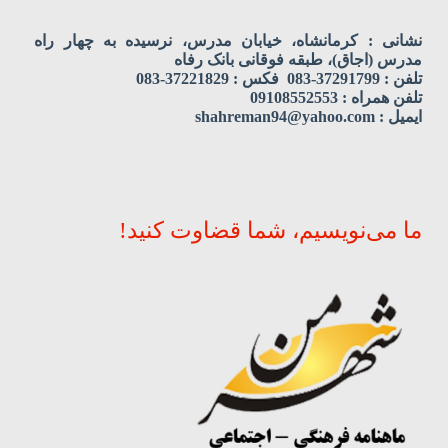
نشانی : کرمانشاه، خیابان مدرس، نرسیده به چهار راه
مدرس (اجاق)، طبقه فوقانی بانک رفاه
تلفن : 37291799-083 فکس : 37221829-083
تلفن همراه : 09108552553
ایمیل : shahreman94@yahoo.com
ما می‌نویسیم، شما قضاوت کنید!