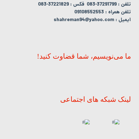
تلفن : 37291799-083 فکس : 37221829-083
تلفن همراه : 09108552553
ایمیل : shahreman94@yahoo.com
ما می‌نویسیم، شما قضاوت کنید!
لینک شبکه های اجتماعی