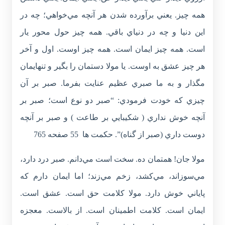
همه چيز. يعني برآورده شدن هر آنچه مي‌خواهي؛ چه در
اين دنيا و چه در دنياي باقي. همه چيز حول محور يار
است. همه چيز ايمان است. همه چيز اوست. اول و آخر
هر چيز عشق به اوست. يا مولا دستمان را بگير و تنهايمان
مگذار و به ما صبري عظيم عنايت بفرما. صبر بر آن
چيزي كه خودت فرمودي: “صبر دو نوع است؛ صبر بر
آنچه خوش نداري ( شكيبايي بر طاعت ) و صبر بر آنچه
دوست داري (صبر از گناه)”. حكمت ها 55 صفحه 765
مولا جان! همتمان ده. سخت است مي‌دانم. صبر درد دارد،
مي‌سوزاند، مي‌كشد، زخم مي‌زند؛ اما ايمان دارم كه
پاياني خوش دارد. مولا كلامت حق است. عشق است.
ايمان است. كلامت اطمينان است. از بالاست. معجزه