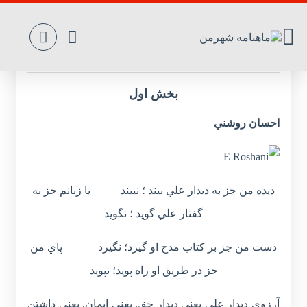
يا مولا ! تنهايمان مگذار
بخش اول
احسان روشني
ديده من جز به ديدار علي بيند ؛ نبيند يا زبانم جز به
گفتار علي گويد ؛ نگويد
دست من جز بر كتاب مدح او گيرد؛ نگيرد پاي من
جز در طريق او راه پويد؛ نپويد
آرزوي ديدار علي يعني ديدار حق. يعني ايمان. يعني داشتن