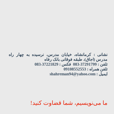
نشانی : کرمانشاه، خیابان مدرس، نرسیده به چهار راه
مدرس (اجاق)، طبقه فوقانی بانک رفاه
تلفن : 37291799-083 فکس : 37221829-083
تلفن همراه : 09108552553
ایمیل : shahreman94@yahoo.com
ما می‌نویسیم، شما قضاوت کنید!