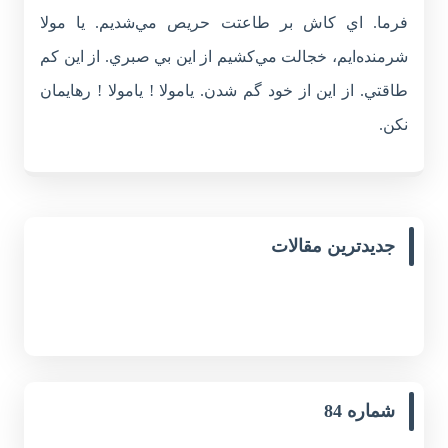
فرما. اي كاش بر طاعتت حريص مي‌شديم. يا مولا
شرمنده‌ايم، خجالت مي‌كشيم از اين بي صبري. از اين كم
طاقتي. از اين از خود گم شدن. يامولا ! يامولا ! رهايمان
نكن.
جدیدترین مقالات
شماره 84