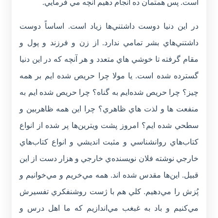
است. پس همتمان ده انجام دهيم آنچه مي فرمايي.
در اين دنيا دوست داشتني‌ها زياد است. اساساً دوست
داشتني‌هاي بشر تمامي ندارد. از زن و فرزند و پول و
مقام گرفته تا خوشي هاي متعدد و هر آنچه كه در اين دنيا
گسترده شده است. يا مولا چرا حريص شده ايم بر همه
چيز؟ چرا حريص شده‌ايم به گناه؟ چرا حريص شده ايم به
منفعت ها و لذت هاي ظاهري؟ چرا اين همه ظاهربين و
سطحي شده ايم؟ امروز پشت ويترين‌ها پر شده از انواع
كتاب‌هاي روانشناسي و مثبت انديشي و انواع كتاب‌هاي
خارجي نوشته فلان نويسنده‌ي خارجي و هزار دست از اين‌
قبيل. اين‌ها مقدس شده اند. همه مي‌خريم و مي‌خوانيم و
پُزش را مي‌دهيم. كلي هم با ژست روشنفكري تفسيرش
مي‌كنيم و باد به غبغب مي‌اندازيم كه ما اهل درس و