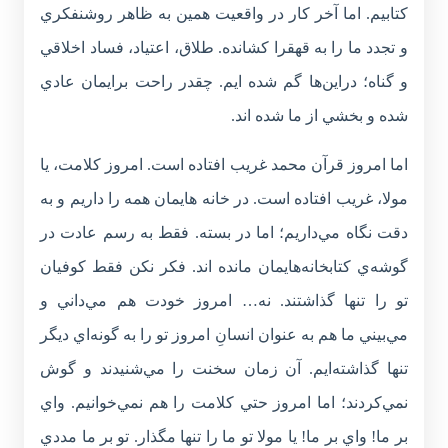
كتابيم. اما آخر كار در واقعيت همين به ظاهر روشنفكري
و تجدد ما را به قهقرا كشانده. طلاق، اعتياد، فساد اخلاقي
و گناه؛ دراين‌ها گم شده ايم. چقدر راحت برايمان عادي
شده و بخشي از ما شده اند.
اما امروز قرآن محمد غريب افتاده است. امروز كلامت، يا
مولا، غريب افتاده است. در خانه هايمان همه را داريم و به
دقت نگاه مي‌داريم؛ اما در بسته. فقط به رسم عادت در
گوشه‌ي كتابخانه‌هايمان مانده اند. فكر نكن فقط كوفيان
تو را تنها گذاشتند. نه… امروز خودت هم مي‌داني و
مي‌بيني ما هم به عنوان انسانِ امروز تو را به گونه‌ا‌ي ديگر
تنها گذاشته‌ايم. آن زمان سخنت را مي‌شنيدند و گوش
نمي‌كردند؛ اما امروز حتي كلامت را هم نمي‌خوانيم. واي
بر ما! واي بر ما! يا مولا تو ما را تنها مگذار. تو بر ما مددي