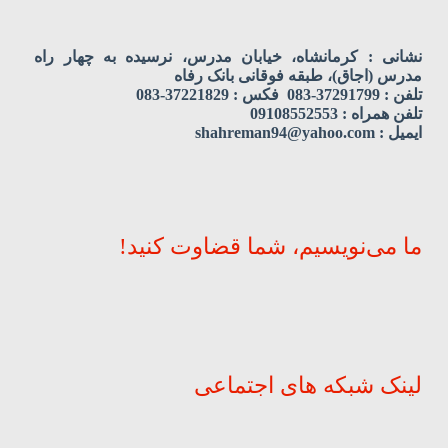
نشانی : کرمانشاه، خیابان مدرس، نرسیده به چهار راه
مدرس (اجاق)، طبقه فوقانی بانک رفاه
تلفن : 37291799-083 فکس : 37221829-083
تلفن همراه : 09108552553
ایمیل : shahreman94@yahoo.com
ما می‌نویسیم، شما قضاوت کنید!
لینک شبکه های اجتماعی