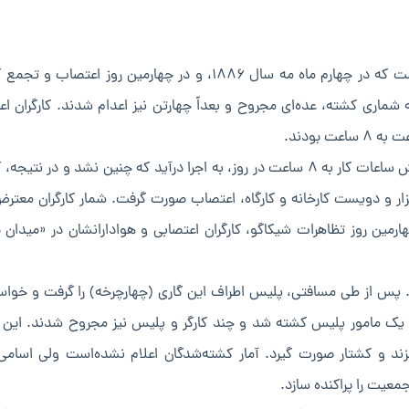
مناسبت اول ماه مه به عنوان روز کارگر به این دلیل بوده است که در چهارم ماه مه سال ۱۸۸۶، و در چهارمین روز اعتص
ماری کشته، عده‌ای مجروح و بعداً چهارتن نیز اعدام شدند. کارگران اع
قرار بود که اول ماه مه ۱۸۸۶ در آمریکا (ایالات متحده) کاهش ساعات کار به ۸ ساعت در روز، به اجرا درآید که چنین نشد و در ن
ار و دویست کارخانه و کارگاه، اعتصاب صورت گرفت. شمار کارگران معتر
و حدود ۹۰ هزار تن بود. در چهارمین روز تظاهرات شیکاگو، کارگران اعتصابی و هوادارانشان در «میدا
ند. پس از طی مسافتی، پلیس اطراف این گاری (چهارچرخه) را گرفت و خوا
 یک مامور پلیس کشته شد و چند کارگر و پلیس نیز مجروح شدند. این 
و کشتار صورت گیرد. آمار کشته‌شدگان اعلام نشده‌است ولی اسامی 
یت را پراکنده سازد.