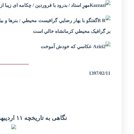
مهرِ استاد / بدرود با فروردين / چکامه ای زیبا ا
گفتگو با بهار رضايي گرافيست محيطي / بنرها و بيلب
بر گرافيک‌ محيطي‌ کرمانشاه‌ خالي‌ است
عکاسي‌ که‌ خودش‌ آموخت
__________
1397/02/11
نگاهی به تاریخچه ۱۱ اردیبهشت ( اول ماه مه ) روز جهانی کار و کارگر