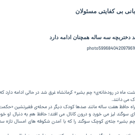
انی بی کفایتی مسئولان
 دختربچه سه ساله همچنان ادامه دارد
ی یافتن جسد دختربچه‌ی سه ساله ای که ۴اردیبهشت ماه در رودخانه‌ی« چم بشیر» کرمانشاه غرق شد در حالی ادامه دارد
ک می دانند.
 اردیبهشت، سوگند به همراه حافظ هفت ساله مانند صدها کودک دیگر در محله‌ی فقیرنشین «حکم
ای سوگند لیز می خورد و درون کانال می افتد؛ حافظ هم به دنبال او خود 
 چم بشیر» جثه‌ی کوچک سوگند را که با آمدن شکوفه های امسال تازه سه