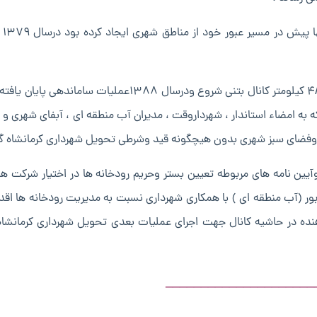
معبر رودخان
عملیات اجرای طرح ساماندهی در سال ۱۳۸۰ با احداث ۴/۸۵۰ کیلومتر کانال بتنی شروع ودرسال ۱۳۸۸عملیات سامان
کور طبق صورتجلسه شماره ۷۱/۱۱/۹۷۳۷ مورخ ۸۸/۳/۳که به امضاء استاندار ، شهرداروقت ، مدیران آب منطقه ای ، آبفای شهر
 وفضای سبز شهری بدون هیچگونه قید وشرطی تحویل شهرداری کرمانشاه گر
 قانون توزیع عادلانه آب وآیین نامه های مربوطه تعیین بستر وحریم رودخانه ها در اختیار شرکت
ر (آب منطقه ای ) با همکاری شهرداری نسبت به مدیریت رودخانه ها اقد
صب علائم هشدار دهنده در حاشیه کانال جهت اجرای عملیات بعدی تحویل شهرداری کرمانش
_____________________