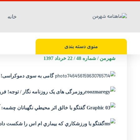
خانه
آرشیو بهار 1397
منوی دسته بندی
شهرمن / شماره 48 / 22 خرداد 1397
گامی به سوی دموکراسی!
روزمرگی های یک روزنامه نگار / توجه! فرو
گفتگو با خالق اثر محيطي نگهبانان چشمه: آ
گفتگو با ورزشکاري که بيماري ام اس را شکست داد / مي