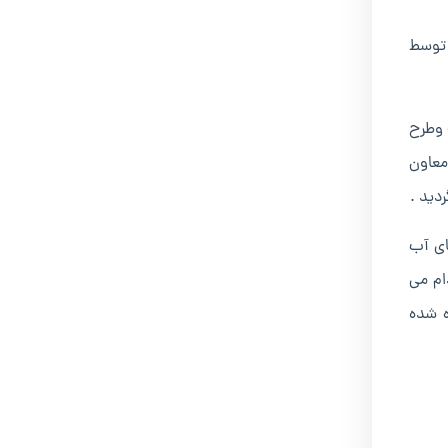
ه چم بشیر بدلیل مشکلات عدیده ای که از سالها پیش در مسیر عبور خود از مناطق شهری ایجاد کرده بود درسال ۱۳۷۹ توسط
دهی پایان یافته وطرح
ی و معاون
دید .
 های آب
ام می
اه شده