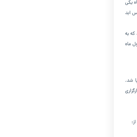
ه یکی
حبس ابد
 که به
۱ حزب نازی آلمان روز اول ماه
معاهده ورسای برپا شد.
نخستین کارگزاری
ز: