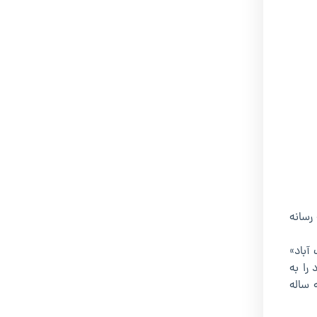
 که رسانه
ت آباد»
را به
 ساله