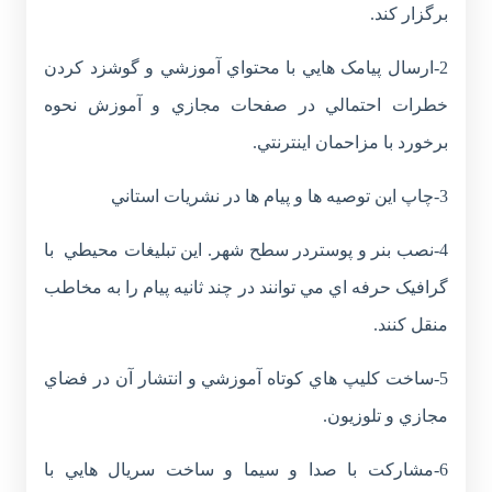
برگزار کند.
2-ارسال پيامک هايي با محتواي آموزشي و گوشزد کردن
خطرات احتمالي در صفحات مجازي و آموزش نحوه
برخورد با مزاحمان اينترنتي.
3-چاپ اين توصيه ها و پيام ها در نشريات استاني
4-نصب بنر و پوستردر سطح شهر. اين تبليغات محيطي با
گرافيک حرفه اي مي توانند در چند ثانيه پيام را به مخاطب
منقل کنند.
5-ساخت کليپ هاي کوتاه آموزشي و انتشار آن در فضاي
مجازي و تلوزيون.
6-مشارکت با صدا و سيما و ساخت سريال هايي با