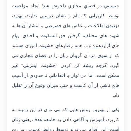
جنسيتي در فضاي مجازي دلخوش شد! ايجاد مزاحمت
توسط کاربراني که نام و نشان درستي ندارند، تهديد،
دزديدن اطلاعات و عکس هاي خصوصي و انتشار آن ها به
شيوه هاي مختلف، گرفتن حق السکوت و اخاذي، پيام
هاي آزاردهنده و… همه رفتارهاي خشونت آميزي هستند
که از سوي مردان گريبان زنان را در فضاي مجازي مي
گيرد. گرچه ريشه کن کردن “خشونت اينترنتي” غير
ممکن است، اما مي توان با اقداماتي تا حدودي از آسيب
هاي ناشي از آن کاست و حتي ميزان وقوع آن را تقليل
داد.
يکي از بهترين روش هايي که مي توان در اين زمينه به
کاربرد، آموزش و آگاهي دادن به جامعه هدف يعني زنان
است. اين اقدام مي تواند توسط روابط عمومي وزارت