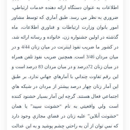
اطلاعات به عنوان دستگاه ارائه دهنده خدمات ارتباطي،
ضروري به نظر مي رسد. طبق آماري که توسط مشاور
امور بانوان وزارت ارتباطات و فناوري اطلاعات، ماه
گذشته در اولين جشنواره زن، خانواده و رسانه ارائه شد،
در کشور ما ضريب نفوذ اينترنت در ميان زنان 4/44 و در
ميان مردان 3/46 است. همچنين ضريب نفوذ تلفن همراه
در ميان زنان 72درصد و در ميان مردان 83 درصد است و
اين رقم تفاوت چنداني با آمارهاي جهاني ندارد. بر طبق
اين آمار زنان چهار درصد بيشتر از مردان در شبکه هاي
اجتماعي فعال هستند. گرچه اين آمار بسيار خشنود کننده
است ولي واقعيتي به نام “خشونت سپيد” يا همان
“خشونت آنلاين” عليه زنان در فضاي مجازي وجود دارد
که نمي توان از آن به راحتي چشم پوشيد و به اين عدالت