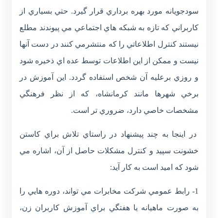
سودجويانه مورد بهره برداري قرار گيرد. حتي بسياري از
کاربراني که تازه به شبکه هاي اجتماعي مي پيوندند مطلع
نيستند کنترل اطلاعاتي را که منتشرمي کنند در دست آنها
نيست و ممکن از اين اطلاعات توسط عده اي ذخيره شود
و روزي برعليه آن شخص استفاده گردد. اين آموزش در
برخي شهرها مانند کرمانشاه، که از نظر فرهنگي
مشخصات خاصي دارد، ضروري تر است.
در اينجا به چند پيشنهاد در راستاي تلاش براي کاستن
خشونت سپيد و کنترل مشکلات حاصل از آن، اشاره مي
شود که اميد است به کار آيد:
1- رابط عمومي شرکت مخابرات مي تواند، دوره هايي را
به صورت ماهيانه يا هفتگي براي آموزش کاربران زن،