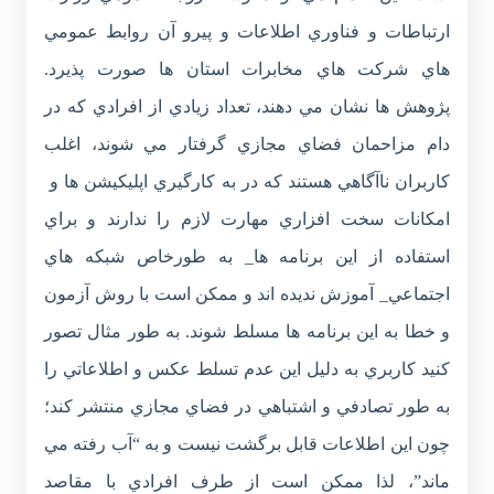
ارتباطات و فناوري اطلاعات و پيرو آن روابط عمومي
هاي شرکت هاي مخابرات استان ها صورت پذيرد.
پژوهش ها نشان مي دهند، تعداد زيادي از افرادي که در
دام مزاحمان فضاي مجازي گرفتار مي شوند، اغلب
کاربران ناآگاهي هستند که در به کارگيري اپليکيشن ها و
امکانات سخت افزاري مهارت لازم را ندارند و براي
استفاده از اين برنامه ها_ به طورخاص شبکه هاي
اجتماعي_ آموزش نديده اند و ممکن است با روش آزمون
و خطا به اين برنامه ها مسلط شوند. به طور مثال تصور
کنيد کاربري به دليل اين عدم تسلط عکس و اطلاعاتي را
به طور تصادفي و اشتباهي در فضاي مجازي منتشر کند؛
چون اين اطلاعات قابل برگشت نيست و به “آب رفته مي
ماند”، لذا ممکن است از طرف افرادي با مقاصد