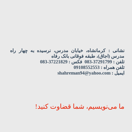
نشانی : کرمانشاه، خیابان مدرس، نرسیده به چهار راه
مدرس (اجاق)، طبقه فوقانی بانک رفاه
تلفن : 37291799-083 فکس : 37221829-083
تلفن همراه : 09108552553
ایمیل : shahreman94@yahoo.com
ما می‌نویسیم، شما قضاوت کنید!