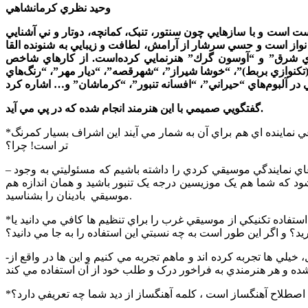
وحيد نظري كرمانشاهي
 دف و ديوان چيره دست است و با سازهايي چون سنتور، تنبک، کمانچه، دوتار و ني آشنايي
مود. لحن موسيقي وي لطيف و روح نواز است و حسي سرشار از آرامش، لطافت و زيبايي به شنونده القا
‌هاي شرق” و “آوسون گرك” هنرنمايي کرده‌است. از كارهاي شاخص
تکنوازي بربط)”، “خوشا شيراز”، “شهرقصه”، “ديار مهر”، “رنگ‌هاي
گفتگويي صميمي با اين هنرمند انجام شده که در پي مي آيد.
*گروه هايي چون پورناظري ها و کامکارها از لحاظ موسيقي دستگاهي ايراني در لول خوبي قرار دارند، اما در زمينه موسيقي کردي که به نوعي نماينده اي هم براي آن به شمار مي آيند اين اشراف بسيار کمرنگ
تر است! چرا؟
– قطعاً هر هنرمندي براساس مسائلي که برايش جذاب و خوشايند است کار مي کند. فکر نمي کنم هيچ يک از اين گروه ها (ما و کامکارها) ادعاي نمايندگي موسيقي کردي را داشته باشيم که مسئوليتي به وجود
ود که شما هم يک موزيسين درجه يک تنبور باشيد و همان اندازه هم
موسيقي بادينان را بشناسيد.
*شما به عنوان يک تنظيم کننده از برخي تکنيک هاي هارموني مانند فواصل ترياد و اگمنت و ديمينيش و…در توليداتتان بهره برده ايد، آيا اين حد استفاده تکنيکي از موسيقي غرب را براي تنظيم ها کافي مي دانيد يا
ريد؟ و اگر اين طور است به چه نسبتي اين استفاده را به جا مي دانيد؟
-ببينيد ما فکر کلاسيک به معناي کلاسه شده را در موسيقي ايراني نداريم. موسيقي ايراني نه خاصيت چند صدايي دارد و نه خاصيت ارکسترال، خيلي ها تجربه کرده اند و ماهم تجربه مي کنيم و اين ها در واقع از
ت اصطلاح آهنگساز است ، کلمه آهنگساز از ديد شما چه تعريفي دارد؟