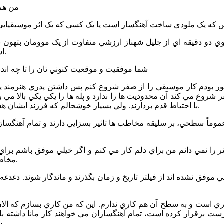
-من هم
س که يک ملودي ساخت آهنگساز است يا يک کسي که يک اثر موسيقياي
است يا نيست. نمي شود مقايسه کرد. موسيقي يک اتفاق عاطفي است.
*شما موفقيت و موقعيت کنوني تان را تا چه اندا
وع مي کند آن محدوديت ها را ندارد و پله ها را يکي يکي بالا مي ر
با احتياط قدم بردارند. ولي بسيار خوشحالم که فرزند ايشان هستم و اگر ايشان نبودند اصلا ماهيت موسيقي در من وجود نمي داشت.
هنر را نمي دانم من براي دلم کار مي کنم و اگر خيلي موفق باشم ب
مخاطب رويش را به سمت شما بچرخاند نه اينکه شما جلوي چشم او برويد.
رست برقرار کرده است، تمام آهنگسازان مي خواهند کار مانا داشته ب
شود، فقط مي‌توان حدس زد که يک کار ممکن است اقبال داشته باشد.