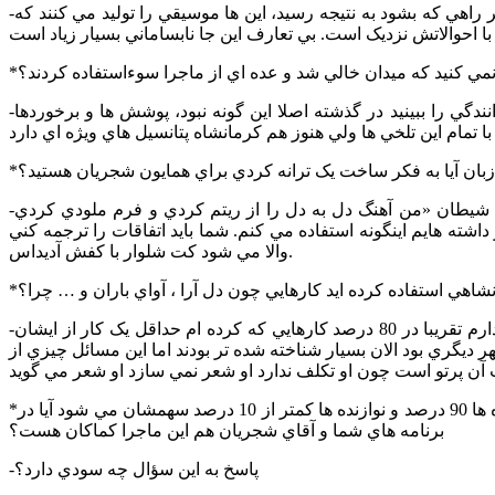
-طبيعتا دغدغه مهمي است، غير ممکن است آدم دغدغه نداشته باشد منتهي يک مواقعي هست که شما کاري نمي توانيد بکنيد و زماني در فکر راهي که بشود به نتيجه رسيد، اين ها موسيقي را توليد مي کنند که
نمي کنيد که ميدان خالي شد و عده اي از ماجرا سوءاستفاده کردند؟
-فراموش نکنيد که ما از پس 8 سال جنگ داريم صحبت مي کنيم جنگ اتفاقي است که تمام اساس يک سرزمين را به هم مي ريزد. شما رانندگي را ببينيد در گذشته اصلا اين گونه نبود، پوشش ها و برخوردها
زبان آيا به فکر ساخت يک ترانه کردي براي همايون شجريان هستيد؟
-ببينيد من با وجود اينکه خيلي به نوگرايي و ساختار شکني علاقه مندم ولي بيشتر از اين به اصالت معتقدم ، در مجموعه» نه فرشته ام نه شيطان «من آهنگ دل به دل را از ريتم کردي و فرم ملودي کردي
شته هايم اينگونه استفاده مي کنم. شما بايد اتفاقات را ترجمه کني
والا مي شود کت شلوار با کفش آديداس.
انشاهي استفاده کرده ايد کارهايي چون دل آرا ، آواي باران و … چرا؟
-آشنايي من با ايشان به زمان کودکي باز مي گردد. ولي مهم تر از آشنايي و اين حرف ها آن رابطه‌اي است که من با انديشه و شعر ايشان دارم تقريبا در 80 درصد کارهايي که کرده ام حداقل يک کار از ايشان
ديگري بود الان بسيار شناخته شده تر بودند اما اين مسائل چيزي از
*سوالات خصوصي تر مي پرسم اگر مايل نبوديد پاسخ ندهيد. وضعيت دستمزد نوازنده ها در گروه هاي موسيقي عرف طوري است که خواننده ها 90 درصد و نوازنده ها کمتر از 10 درصد سهمشان مي شود آيا در
برنامه هاي شما و آقاي شجريان هم اين ماجرا کماکان هست؟
-پاسخ به اين سؤال چه سودي دارد؟