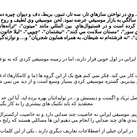
1 بهمن ماه سال 1355 در کرمانشاه است. وي در نواختن سازهاي تار، سه تار، تنبور، بربط،
ارد. “آواي باران” اولين کار آهنگسازي وي مي باشد که آن را زير 20 سالگي به بازار موسيقي عرضه ن
 کرده است و در فستيوال‌هاي بين المللي مانند “مينون”،‌ “ترانه
ي سور”، “مستان سلامت مي کنند”، “نيشتمان”، “چوپي”، “ليلا خاتون(
 هم بپذيريم. گستره موسيقي کردي بسيار وسيع است و از ديد من نمي ش
معتقديد که بايد تکنيک هاي بيشتري را به کار بگي
*در ايران خيلي از اصطلاحات تعاريف ديگري دارند ، يکي از اين کلما