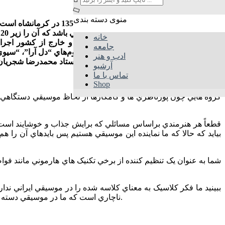
منوی دسته بندی
تهمورس پورناظري متولد 9
د
خانه
مي‌نمايد. وي کنسرت هاي متعددي در ايران و خارج از كشور اجرا
جامعه
“تهمورس” مي توان به آهنگسازي و تنظيم آلبوم‌هاي “دل آرا”، “سيو
ادب و هنر
تعالي به همراه سهراب پورناظري و استاد محمدرضا شجريان”، “نه فرشته‌ام نه شيطان، به همراه همايون شجريان” و… و نوازندگي در آلبوم‌هاي “حيراني”، “افسانه تنبور”، “کرماشان” و… اشاره کرد.
آرشیو
تماس با ما
Shop
بيايد که حالا که ما نماينده اين موسيقي هستيم پس بايدهاي آن را
ناچاري است که ما در موسيقي دسته بندي هاي چند صدايي را انجام مي دهيم اين ها مسائلي هستند که رايج شده و هر هنرمندي به فراخور درک و طلب خود از آن استفاده مي کند.