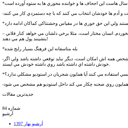
– نه نمي توانيم بگوييم حق خوري. چرا حق خوري؟ شما حق انتخاب داريد و مي توانيد قبول نکنيد ولي هنگامي که قبول کرديد من حق شما را نخوردم. انسان مختار است، مثلا برخي دلشان مي خواهد کنار فلاني
بنشينند پول هم مي دهند!
*بله متاسفانه اين فرهنگ بسيار رايج شده
-هميشه بوده، هست و خواهد بود اگر نوازنده و يا آهنگساز براي ديده شدن و شنيده شدن بخواهد متصل شود به يک نامي، اين نام براي آن شخص همه اش امکان است، ديگر نبايد توقعي داشته باشد ولي اگر
خودش داشته اي داشته باشد روي داشته خودش مي ايستد.
کانسي استفاده مي کنند آيا همايون شجريان در استوديو مشکلي ندارد؟
جدیدترین مقالات
شماره 84
آرشیو
آرشیو بهار 1397