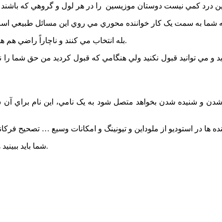
*بله انتخاب مي کنند و ناچاراً راضي هم هستند ولي اين حق خوري ها در مقياس وحشتناکي کماکان ادامه دارد.
اننده ها در استوديو از ملوداين و تيونينگ و امکانات وسيع … تصحيح فر
-شما بايد ببينيد همايون روي صحنه چکار مي کند داخل استوديو هم مشخص مي شود.