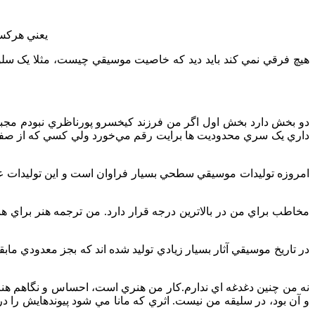
*يعني هرک
داري يک سري محدوديت ها برايت رقم مي‌خورد ولي کسي که از صفر شر
مخاطب براي من در بالاترين درجه قرار دارد. من ترجمه هنر براي 
و آن بود، در سليقه من نيست. اثري که مانا مي شود پيوندهايش را د