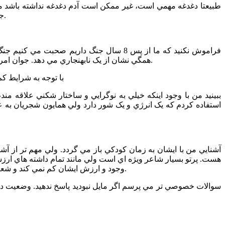
جامعه از آن ها خواسته است، و جامعه هم موسيقي را طلب مي کند که با احوالاتش نزديک است. بي تعارف اين جا نابساماني بسيار زياد است.
همگي نشان از يک نابهنجاري مي دهد. جوان امروز گستاخ است مانند جوان ديروز نيست، مرزها را راحت کنار مي زند. با تمام اين تلخي ها ولي هنوز هم کرمانشاه پتانسيل هاي ويژه اي دارد.
*با توجه به شرايط 
استفاده کردم که يک انرژي و يک شور دارد ولي همايون شجريان به عنو
هست. پرتو بسيار شاعر ويژه اي است ولي مانند تمام داشته هاي ارزشم
وجود و ارزش ايشان کم نمي کند و شعرشان ماندگار است. نگاه نو و کلام روان و بي تکلف. شاعري اگر هست آن پرتو است چون او تکلف ندارد او شعر نمي سازد او شعر مي گويد.