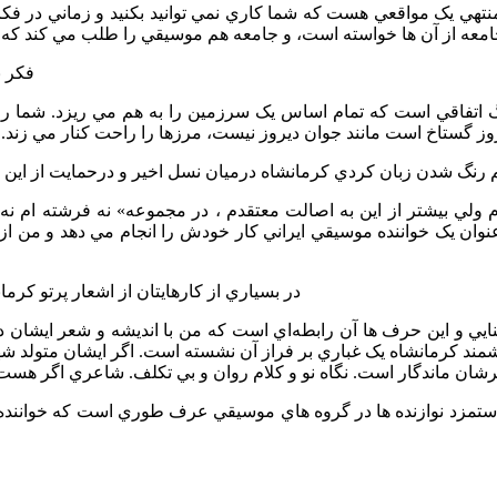
*فکر 
کم رنگ شدن زبان کردي کرمانشاه درميان نسل اخير و درحمايت از اين 
ان يک خواننده موسيقي ايراني کار خودش را انجام مي دهد و من از دا
*در بسياري از کارهايتان از اشعار پرتو کرم
ند کرمانشاه يک غباري بر فراز آن نشسته است. اگر ايشان متولد شهر 