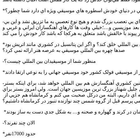
ي در دنياي خودش اسطوره هاي موسيقي ويژه اي دارد شما چطور؟
-من فرم هاي مختلف موسيقي راگوش مي کنم و گاهي يک کار معمولي ازلحاظ ساختار، ستون ذهن آدم را تکان مي دهد. البته من در خانواده‌اي بي تعصب بزرگ شدم و هيچ نوع تعصبي به ما تزريق نشد و اين بي
د موزيسين و…؛خيلي وقت ها کارهاي آهنگسازان ايراني و غربي و
*به نظر شما جغرافياي کرمانشاه با داشتن چهار اقليم موسيقي قدرتمند و وجود بيش از 17000 موزيسين چرا نتوانسته است يک موسيقي دان بين المللي خلق کند؟ و اگر اين پتانسيل در کشوري مانند اتريش بود
صدها چهره بين المللي موسيقي به عرصه هنر ارائه نمي کرد؟
-منظور شما از موسيقيدان بين المللي چيست؟
-کشورهاي محل توليد اين آدم ها نه فقط هنرشان بلکه خيلي مسايل ديگرشان بين المللي است، مثل صنعت، علوم مختلف و…، خوب اينچنين کشوري آهنگسازش هم بين المللي خواهد شد، براي اينکه بستر
من جليل شهناز بزرگ ترين موزيسين جهان است. ولي امروز بستر براي
ه اي داريم، البته من درکل صحبت مي کنم و کرمانشاه هم جزيي از
ي پرسم قبل از گروه شمس چند نوازنده تنبور در کرمانشاه داشتيم؟
-الان چند نفرند؟
*حدود 17000نفر