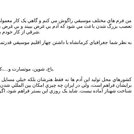
تعصب بزرگ شدن باعث مي شود که آدم بي غرض ببيند و بي غرض بشن
شرقي از کار خودم برايم جذاب تر است و تاکيدي روي شخص خاصي ندارم. موسيقي اگر در پيوند با خالقش باشد متعلق به هرکجا که باشد کار خودش را مي کند.
*باخ، شوپن، موتسارت و…،کساني که آثارشان به نوعي موسيقي جهاني را تحت تاثير قرار داد به دور از موسيقي فولک کشور خود موسيقي جهاني را به نوعي ارتقا دادند.
برايشان فراهم است، ولي در ايران چه چيزي امکان بين المللي شدن د
شناخت شهناز آماده نيست. شايد يک روزي اين بستر فراهم شود، اگر