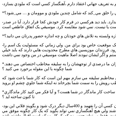
 به تعريف جهاني اعتقاد دارم ،آهنگساز کسي است که ملودي بسازد
ي را خلق مي_کند که شامل چندين ملودي و موومان و … مي_شود؟
-هيچ فرقي نمي کند بايد ديد که خاصيت موسيقي چيست، مثلا يک سلوي دو دقيقه اي از جليل شهناز ارزشي متفاوت از يک موومان بتهون ندارد. بايد ديد هرکسي در فرم کار خودش کجا قرار دارد. آيا در صدر
زه وابسته به تلاش هاي خودتان و چه اندازه حضور پدرتان مي دانيد؟
-دو بخش دارد بخش اول اگر من فرزند کيخسرو پورناظري نبودم مجبور بودم کار موسيقي را از صفر شروع کنم پس داشتن پدري هنرمند يک موقعيت خاص بود براي من. ولي زماني که مسئوليت يک اسم را
ود. فرزندان موزيسين هاي مطرح محدوديت هايي دارند که بايد خيلي
*امروزه توليدات موسيقي سطحي بسيار فراوان است و اين توليدات عموماً سطحي، بر سليقه مخاطب ها تاثير بسزايي دارند و تمام آهنگسازان ما درصدي از توجهشان را به سليقه مخاطب اختصاص مي دهند.
شما چگونه با اين مقوله برخورد مي کنيد ؟
راي مخاطبم سليقه مي سازم مهم اين است که کار شما باعث شود که
*در تاريخ موسيقي آثار بسيار زيادي توليد شده اند که بجز معدودي مابقي موفق نشده اند از فيلتر تاريخ و زمان بگذرند و ماندگار شوند. دغدغه ساخت کار ماندگار در شما هست؟ و آيا فکر مي کنيد کار ماندگاري
تا کنون ساخته ايد ؟
-نه من چنين دغدغه اي ندارم.کار من هنري است، احساس و نگاهم هنري است و به سطح آن هم کاري ندارم. اين که من کاري بسازم که الان کسي آن را نفهمد و 400سال ديگر درک شود و بگويند فلاني اين بود
اشند ولي هيچ آهنگسازي نمي تواند بگويد که يک کار چگونه موفق مي