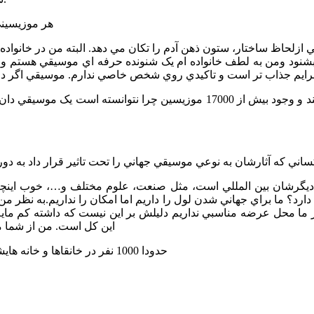
*هر موزيسين
ود ومن به لطف خانواده ام يک شنونده حرفه اي موسيقي هستم و بع
ارد؟ ما براي جهاني شدن لول را داريم اما امکان را نداريم.به نظر 
 ما محل عرضه مناسبي نداريم دليلش بر اين نيست که داشته کم ماي
اين کل است. من از شما م
*حدودا 1000 نفر در خانقاها و خانه هايشان در کرند و گهواره و صحنه و… به شکل جدي دست به ساز بودند