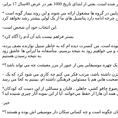
* اين ظرفيت خيلي خوب است ولي اين پتانسيل ها بستر رشدشان فراهم نيست و پس از شش ماه ساز زدن به توليد مي رسند و در يک سطح پايين در گروه ها مشغول ارائه مي شوند و اين روند بيمار گونه است
-اين انتخاب خود آن شخص است.
*بستر فراهم نيست بايد آن آدم را آگاه کرد.
-ببينيد بزرگان موسيقي کرمانشاه يک مسيري را طي کرده اند که ترسناک بوده است. و اين شرايط فعلي (هر هفته يک کنسرت) اصلا فراهم نبوده است. من کنسرت ديده ام که به خاطر سبيل نوازنده نصف پرده
روز به تعداد 20 سال آدم شاخص نداريم کم کاري خود ماست و مي خواهيم زود به نتيجه برسيم، متأسفانه ما ايراني ها عاشق زود
به نتيجه رسيدن هستيم.
يک چهره موسيقايي پس از عبور از مرز معيشت چه مي تواند باشد؟
– من خودم وقتي وارد کرمانشاه مي شوم چيزي که مرا آزار مي دهد حزن اين شهر است. هيچ شهري را مانند کرمانشاه نديده ام که اينقدر حزن داشته باشد، مرتب فکر مي کنم چه کاري مي شود کرد که يک
*در دهه اخير در کرمانشاه موسيقي هايي کوچه بازاري با ترويج لمپنيسم وخشونت به وفور پا به عرصه گذاشته اند. اشعار و کليپ هايي با موضوع چاقو کشي، جاهلي ، قليان و مسائلي از اين دست که کودکان
همه آن هارا از حفظ مي‌خوانند. آيا از اين نمونه آثار چيزي شنيده ايد؟
-خير
اهتان چگونه است و چه کساني سکان دار موسيقي اش بوده و هستند؟