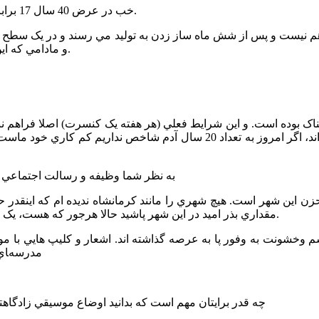
-خب در عرض 40 سال 17 برابر شده است، يعني از ابتداي تاريخ 1000 نفر در عرض 40سال 17 برابر.
و مادامي که اين چرخه ادامه دارد پتانسيل هاي ما از يک لولي بيشتر رشد نخواهد کرد.
را باز نکرده اند. بزرگترين هنرمندان اين شهر از آن شرايط گذر کرده اند، اگر ام
*به نظر شما وظيفه و رسالت اجتماعي 
مقداري بذر اميد در اين شهر پاشيد حالا هرجور که هست، يک صحبت هايي هم با مسئولين فرهنگي داشته ام، ببينيم به کجا مي رسد.
مدرسه‌‍اي 
*چه قدر برايتان مهم است که بدانيد اوضاع موسيقي زادگ