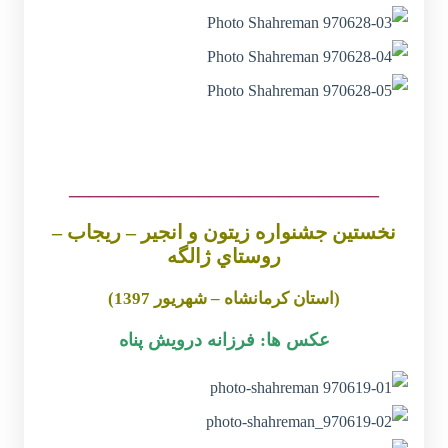
_______________________________
نخستين جشنواره زيتون و انجير – ريجاب –
روستاي ژالگه
(استان كرمانشاه – شهريور 1397)
عکس ها: فرزانه درویش پناه