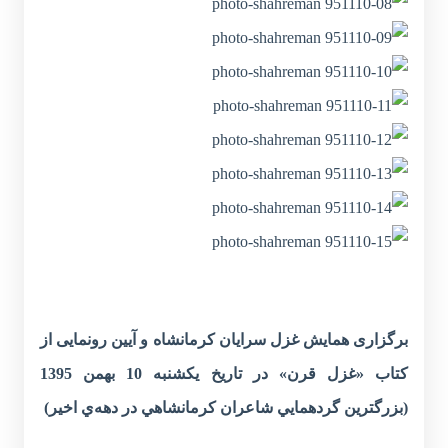
برگزاری همايش غزل سرایان کرمانشاه و آیین رونمایی از
کتاب «غزل قرن» در تاریخ یکشنبه 10 بهمن 1395
(بزرگترين ‌گردهمايي ‌شاعران ‌کرمانشاهي ‌در دهه‌ي ‌اخير)