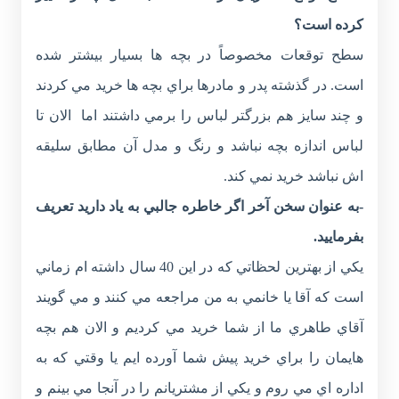
کرده است؟
سطح توقعات مخصوصاً در بچه ها بسيار بيشتر شده
است. در گذشته پدر و مادرها براي بچه ها خريد مي کردند
و چند سايز هم بزرگتر لباس را برمي داشتند اما الان تا
لباس اندازه بچه نباشد و رنگ و مدل آن مطابق سليقه
اش نباشد خريد نمي کند.
-به عنوان سخن آخر اگر خاطره جالبي به ياد داريد تعريف
بفرماييد.
يکي از بهترين لحظاتي که در اين 40 سال داشته ام زماني
است که آقا يا خانمي به من مراجعه مي کنند و مي گويند
آقاي طاهري ما از شما خريد مي کرديم و الان هم بچه
هايمان را براي خريد پيش شما آورده ايم يا وقتي که به
اداره اي مي روم و يکي از مشتريانم را در آنجا مي بينم و