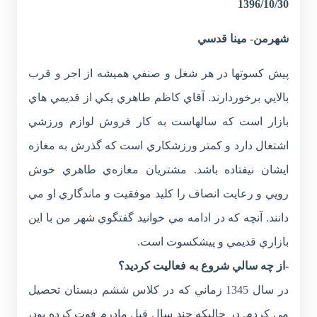
1396/10/30
شهرمن- مينا قدسي
پيش کسوتها در هر شغل و صنفي هميشه از اجر و قرب
بالايي برخوردارند. آقاي کاظم طاهري يکي از قديمي هاي
بازار است که سالهاست به کار فروش لوازم ورزشي
اشتغال دارد و کمتر ورزشکاري است که گذرش به مغازه
ايشان نيفتاده باشد. مشتريان مغازه‌ي طاهري خوش
رويي و رعايت انصاف را کليد موفقيت و ماندگاري او مي
دانند. آنچه که در ادامه مي خوانيد گفتگوي شهر من با اين
بازاري قديمي و پيشکسوت است.
-از چه سالي شروع به فعاليت کرديد؟
در سال 1345 زماني که در کلاس ششم دبستان تحصيل
مي کردم. در حاليکه چند سال قبل مادرم فوت کرده بود،