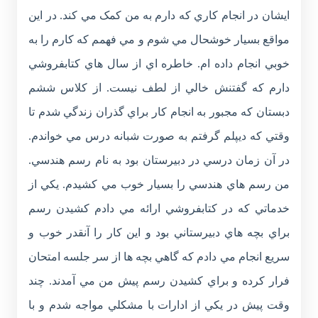
ايشان در انجام کاري که دارم به من کمک مي کند. در اين
مواقع بسيار خوشحال مي شوم و مي فهمم که کارم را به
خوبي انجام داده ام. خاطره اي از سال هاي کتابفروشي
دارم که گفتنش خالي از لطف نيست. از کلاس ششم
دبستان که مجبور به انجام کار براي گذران زندگي شدم تا
وقتي که ديپلم گرفتم به صورت شبانه درس مي خواندم.
در آن زمان درسي در دبيرستان بود به نام رسم هندسي.
من رسم هاي هندسي را بسيار خوب مي کشيدم. يکي از
خدماتي که در کتابفروشي ارائه مي دادم کشيدن رسم
براي بچه هاي دبيرستاني بود و اين کار را آنقدر خوب و
سريع انجام مي دادم که گاهي بچه ها از سر جلسه امتحان
فرار کرده و براي کشيدن رسم پيش من مي آمدند. چند
وقت پيش در يکي از ادارات با مشکلي مواجه شدم و با