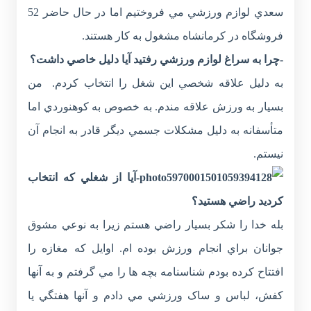
سعدي لوازم ورزشي مي فروختيم اما در حال حاضر 52
فروشگاه در کرمانشاه مشغول به کار هستند.
-چرا به سراغ لوازم ورزشي رفتيد آيا دليل خاصي داشت؟
به دليل علاقه شخصي اين شغل را انتخاب کردم. من
بسيار به ورزش علاقه مندم. به خصوص به کوهنوردي اما
متأسفانه به دليل مشکلات جسمي ديگر قادر به انجام آن
نيستم.
-آيا از شغلي که انتخاب
کرديد راضي هستيد؟
بله خدا را شکر بسيار راضي هستم زيرا به نوعي مشوق
جوانان براي انجام ورزش بوده ام. اوايل که مغازه را
افتتاح کرده بودم شناسنامه بچه ها را مي گرفتم و به آنها
کفش، لباس و ساک ورزشي مي دادم و آنها هفتگي يا