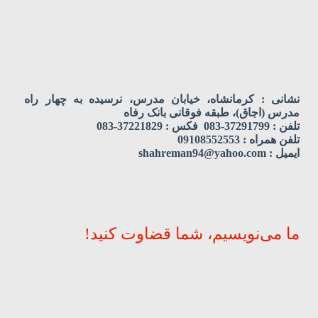
نشانی : کرمانشاه، خیابان مدرس، نرسیده به چهار راه
مدرس (اجاق)، طبقه فوقانی بانک رفاه
تلفن : 37291799-083 فکس : 37221829-083
تلفن همراه : 09108552553
ایمیل : shahreman94@yahoo.com
ما می‌نویسیم، شما قضاوت کنید!