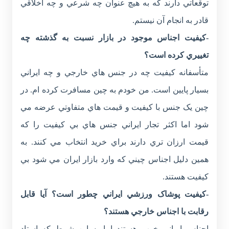
توقعاتي دارند که به هيچ عنوان چه شرعي و چه اخلاقي
قادر به انجام آن نيستم.
-کيفيت اجناس موجود در بازار نسبت به گذشته چه
تغييري کرده است؟
متأسفانه کيفيت چه در جنس هاي خارجي و چه ايراني
بسيار پايين است. من خودم به چين مسافرت کرده ام. در
چين يک جنس با کيفيت و قيمت هاي متفاوتي عرضه مي
شود اما اکثر تجار ايراني جنس هاي بي کيفيت را که
قيمت ارزان تري دارند براي خريد انتخاب مي کنند. به
همين دليل اجناس چيني که وارد بازار ايران مي شود بي
کيفيت هستند.
-کيفيت پوشاک ورزشي ايراني چطور است؟ آيا قابل
رقابت با اجناس خارجي هستند؟
اجناس ايراني خوب هستند اما به اين شرط که استاد