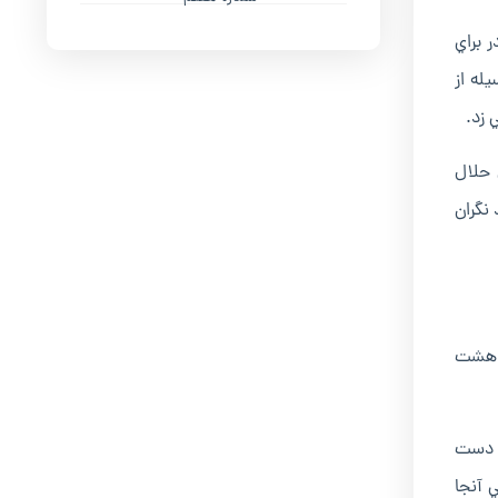
 براي
له از
 زد.
 حلال
 نگران
بفروشي داشتم. درسال 1365تصميم گرفتم دست
 آنجا