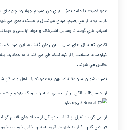
عمو نصرت يا مامو نصرُا.. براي من ومردم جوانرود چهره اي 
خريد به بازار مي رفتيم، مردي ميانسال با عينک دودي مي ديدي
اسباب بازي گرفته تا وسايل آشپزخانه و مواد آرايشي و بهداش
اکنون که سال هاي سال از آن زمان گذشته، اين مرد خستگي
کيلومترها مسافت را از کرمانشاه طي مي کند تا به جوانرود بياي
حالش مي شوند.
نصرت شهروز متولد1313مشهور به عمو نصرا.. اهل و ساکن شهرکرمانشاه است.
او درسن15 سالگي براثر بيماري آبله و سرخک هردو چشم خود را از دست داده است. عمو نصرت دو پسر و سهدختر، 19 نوه و هشت
نتيجه دارد.
فروشي کنم. يکبار به شهر جوانرود آمدم. اخلاق خوب، برخور