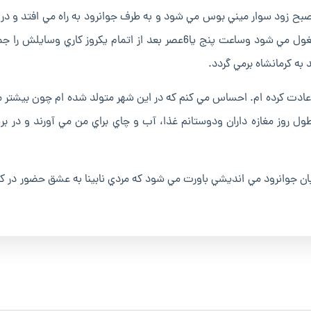
ريب به 30سال است که هر روز صبح زود سوار ميني بوس مي شود و به طرف جوانرود به راه مي افتد و 
اي از راسته ي بازارميوه فروش ها به دستفروشي اجناس مشغول مي شود وساعت پنج يا6عصر بعد از اتمام يکروز کاري و
 به کرمانشاه برمي گردد.
ادت کرده ام. احساس مي کنم که در اين شهر متولد شده ام چون بيشتر م
ول روز مغازه داران ودوستانم غذا، آب و چاي براي من مي آورند و در برپ
جوانرود مي انديشي باورت مي شود که مردي نابينا به عشق حضور در کنا