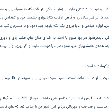
آشنا و دوست داشتني دارد. از زمان کودکي هروقت که به همراه پدر و مادر
م که در کنار پياده رو و گاهي اوقات کنارديواري نشسته بود و تعدادي وسي
تي، لوازم خياطي و… را برروي يک تکه پارچه چيده بود و با مشتريان گپ مي
 ناپذيرهنوز هر روز صبح با اميد به خداي منان براي طلب رزق و روزي
د. همه‌ي همشهرياي من، عمو نصرا.. را دوست دارند و اگر روزي او را نبينند
او مي گويد: “قبل از انقلاب دريکي از محله هاي قديم کرمانشاه به نام فيض آباد مغازه کتا
د مناسب و صداقت و مهرباني مردم اين شهر من را جذب کرد که براي کاسبي