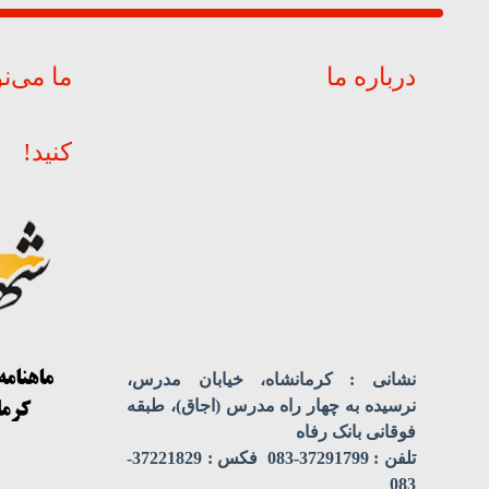
درباره ما
ما می‌ن
کنید!
نشانی : کرمانشاه، خیابان مدرس،
نرسیده به چهار راه مدرس (اجاق)، طبقه
فوقانی بانک رفاه
تلفن : 37291799-083 فکس : 37221829-
083