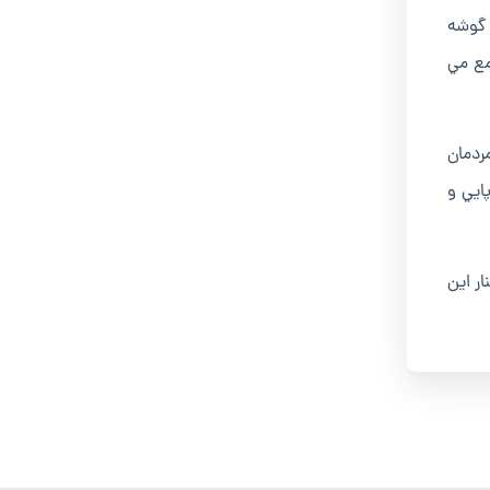
در گوشه
سايلش را جمع مي
ردمان
ايي و
ر اين