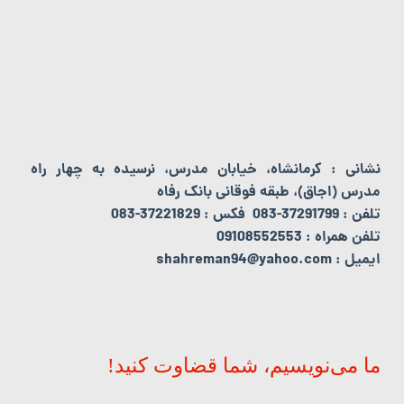
نشانی : کرمانشاه، خیابان مدرس، نرسیده به چهار راه
مدرس (اجاق)، طبقه فوقانی بانک رفاه
تلفن : 37291799-083 فکس : 37221829-083
تلفن همراه : 09108552553
ایمیل : shahreman94@yahoo.com
ما می‌نویسیم، شما قضاوت کنید!