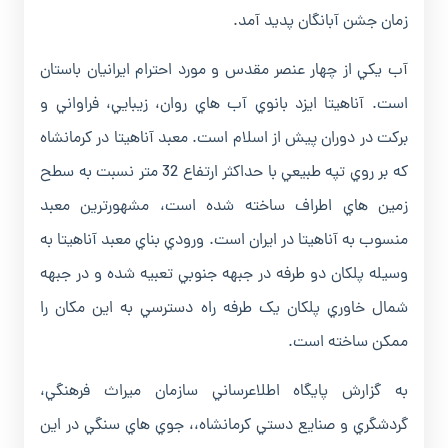
زمان جشن آبانگان پديد آمد.
آب يکي از چهار عنصر مقدس و مورد احترام ايرانيان باستان
است. آناهيتا ايزد بانوي آب هاي روان، زيبايي، فراواني و
برکت در دوران پيش از اسلام است. معبد آناهيتا در کرمانشاه
که بر روي تپه طبيعي با حداکثر ارتفاع 32 متر نسبت به سطح
زمين هاي اطراف ساخته شده است، مشهورترين معبد
منسوب به آناهيتا در ايران است. ورودي بناي معبد آناهيتا به
وسيله پلکان دو طرفه در جبهه جنوبي تعبيه شده و در جبهه
شمال خاوري پلکان يک طرفه راه دسترسي به اين مکان را
ممکن ساخته است.
به گزارش پايگاه اطلاعرساني سازمان ميراث فرهنگي،
گردشگري و صنايع دستي کرمانشاه،، جوي هاي سنگي در اين