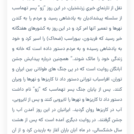
نقل از تارنماي خبري زرتشتيان، در اين روز “زو” پسر تهماسب
از سلسله پيشداديان به پادشاهى رسيد و مردم را به کندن
نهرها و تعمير آنها امر کرد و در اين روز به کشورهاى هفتگانه
خبر رسيد که فريدون، بيوراسب (ضحاک) را اسير کرد و خود
به پادشاهى رسيده و به مردم دستور داده است که خانه و
زندگى خود را مالک شوند.” همچنين درباره پيدايش جشن
آبانگان روايت است که در پى جنگ هاى طولانى بين ايران و
توران، افراسياب تورانى دستور داد تا کاريزها و نهرها را ويران
کنند. پس از پايان جنگ پسر تهماسب که “زو” نام داشت
دستور داد تا کاريزها و نهرها را لايروبى کنند و پس از لايروبى،
آب در کاريزها روان گرديد. ايرانيان در اين روز آمدن آب را
جشن گرفتند. در روايت ديگرى آمده است که پس از هشت
سال خشکسالى، در ماه آبان باران آغاز به باريدن کرد و از آن