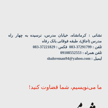
نشانی : کرمانشاه، خیابان مدرس، نرسیده به چهار راه
مدرس (اجاق)، طبقه فوقانی بانک رفاه
تلفن : 37291799-083 فکس : 37221829-083
تلفن همراه : 09108552553
ایمیل : shahreman94@yahoo.com
ما می‌نویسیم، شما قضاوت کنید!