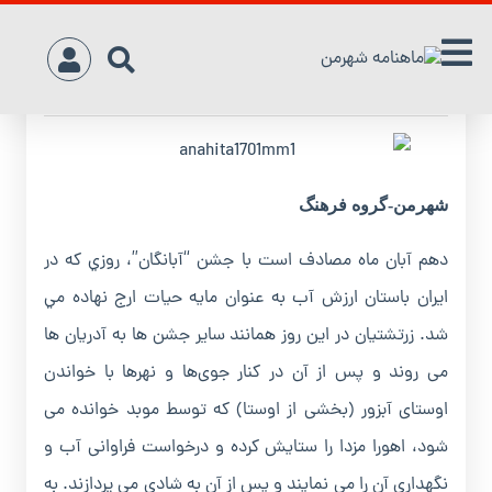
دهم ‌آبان‌ روز جشن‌ آب‌ در تاريخ ‌ايران ‌باستان
شهرمن-گروه فرهنگ
دهم آبان ماه مصادف است با جشن “آبانگان”، روزي که در
ايران باستان ارزش آب به عنوان مايه حيات ارج نهاده مي
شد. زرتشتيان در اين روز همانند ساير جشن ها به آدريان ها
مى روند و پس از آن در کنار جوى‌ها و نهرها با خواندن
اوستاى آبزور (بخشى از اوستا) که توسط موبد خوانده مى
شود، اهورا مزدا را ستايش کرده و درخواست فراوانى آب و
نگهدارى آن را مى نمايند و پس از آن به شادى مى پردازند. به