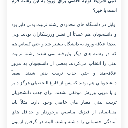
کتبي شرايط اولية خاصي براي ورود به اين رشته لازم
است يا خير؟
اوايل در دانشگاه هاي محدودي رشته تربيت بدني داير بود
و دانشجويان هم عمدتاً از قشر ورزشكاران بودند. ولي
بعدها علاقة ورود به دانشگاه بيشتر شد و حتي كساني هم
كه در رشته هاي ديگر پذيرفته نمي شدند رشتة تربيت
بدني را انتخاب مي‌كردند. بعضي از دانشجويان به مرور
علاقه‌مند و حتي جذب تربيت بدني شدند. بعضاً
دانشجوياني هم بودند كه پس از فارغ التحصيلي هرگز دبير
و يا مربي ورزش موفقي نشدند. براي جذب دانشجويان
تربيت بدني معيار هاي خاصي وجود دارد. مثلاً بايد
متقاضيان از فيزيك مناسبي برخوردار و حداقل هاي
آمادگي جسماني را داشته باشند. البته در گرفتن آزمون