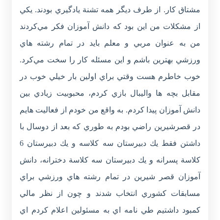
مشتاق كار. از طرف ديگر همه تشنة يادگيري بودند. يكي
از مشكلات من اين بود كه دانش آموزان فكر مي‌كردند
من به عنوان مربي و معلم بايد در تمام رشته هاي
ورزشي بهترين باشم و اين مسئله كار را سخت مي‌كرد.
خوب خاطرم هست وقتي براي اولين بار خيلي خوب در
مقابل بچه ها واليبال بازي كردم، محبوبيت زيادي بين
دانش آموزان پيدا کردم. به واقع من خودم از فعاليت هايم
در قصرشيرين راضي بودم به طوري كه بعد از دوسال با
داشتن فقط يك دبيرستان سه كلاسه و يك دبيرستان 6
كلاسة پسرانه و يك دبيرستان سه كلاسة دخترانه، دانش
آموزان قصر شيرين در تمام رشته هاي ورزشي براي
مسابقات كشوري انتخاب شدند و چون از نظر مالي
كمبود داشتيم طي نامه اي به مسئولين اعلام کردم اي