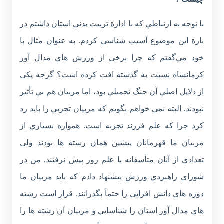
با توجه به ارتباطي كه با ادارة تربيت بدني استان داشتم در
بارة اين موضوع آسيب شناسي كردم. به عنوان مثال با
خود مي‌گفتم كه چرا برخي از ورزش هاي مدال آور
كرمانشاه نسبت به گذشته افت كرده است؟ گرچه يكي
از دلايل اصلي آن جنگ تحميلي بود، اما مربيان هم بي تأثير
نبودند. البته نمي خواهم بگويم كه مربيان تجربي را بايد رد
كرد چرا كه علم فرزند تجربه است. همواره بسياري از
مربيان ما قهرمانان پيشين همان رشته ها بودند ولي
تعدادي از آنان متأسفانه با علم روز پيش نرفتند. من در
شوراي راهبردي ورزش پيشنهاد دادم كه بايد مربيان ما
دوره هاي دانش افزايي را حتماً بگذرانند. قرار است رشته
هاي مدال آور استان را شناسايي و مربيان آن رشته ها را