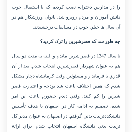
را در مدارس دخترانه نصب کرديم كه با استقبال خوب
دانش آموزان و مردم روبرو شد. بانوان ورزشکار هم در
آن سال ها خيلي خوب در مسابقات درخشيدند.
چه طور شد که قصرشيرين را ترک کرديد؟
تا سال 1347 در قصر شرين ماندم و البته به مدت دو سال
هم به عنوان شهردار قصرشيرين انتخاب شدم. بعد از آن
قدري با فرماندار و مسئولين وقت كرمانشاه دچار مشكل
شدم كه همين اختلاف باعث شد بودجه و اعتبارت قصر
شيرين را كم كنند. وقتي ديدم حضورم باعث اين امر
شده، تصميم به ادامه كار در اصفهان با هدف تأسيس
دانشكدةتربيت بدني گرفتم. در اصفهان به عنوان مدير كل
تربيت بدني دانشگاه اصفهان انتخاب شدم. براي ارائة