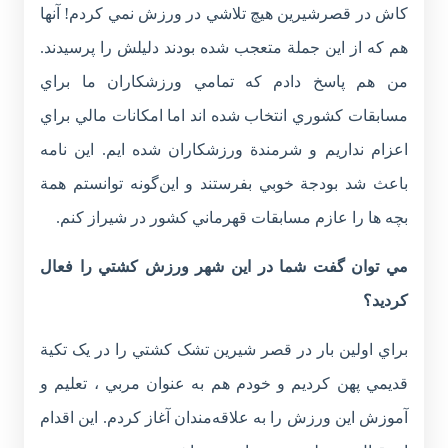
کاش در قصرشيرين هيچ تلاشي در ورزش نمي کردم! آنها
هم که از اين جملة متعجب شده بودند دليلش را پرسيدند.
من هم پاسخ دادم که تمامي ورزشکاران ما براي
مسابقات کشوري انتخاب شده اند اما امکانات مالي براي
اعزام نداريم و شرمندة ورزشکاران شده ايم. اين نامه
باعث شد بودجة خوبي بفرستند و اين‌گونه توانستم همة
بچه ها را عازم مسابقات قهرماني كشور در شيراز كنم.
مي توان گفت شما در اين شهر ورزش کشتي را فعال
کرديد؟
براي اولين بار در قصر شيرين تشک کشتي را در يک تکية
قديمي پهن کرديم و خودم هم به عنوان مربي ، تعليم و
آموزش اين ورزش را به علاقه‌مندان آغاز کردم. اين اقدام