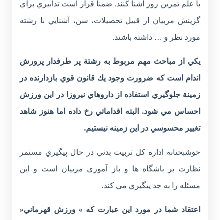
با علم تمرين روز آشنا كنند. ضمناً قرار است تدابيري براي
گزينش مربيان از قبيل تحصيلات، سن، آشنايي با رشته
مورد نظر و … داشته باشند.
يكي از مباحث مهم مربوط به رشتة پر طرفدار پرورش
اندام است كه ضرورت وجود يك قانون قوي بازدارنده در
زمينة جلوگيري استفاده از داروهاي نيروزا در اين ورزش
احساس مي شود. البته اقداماتي رخ داده اما هنوز شاهد
تغيير محسوسي در اين زمينه نيستيم.
خوشبختانه اداره كل تربيت بدني در حال پيگيري مستمر
نظارت بر باشگاه ها و باز آموزي مربيان است و اين
مسئله را به جد پيگيري مي کند.
اعتقاد شما در مورد اين عبارت كه » ورزش قهرماني«