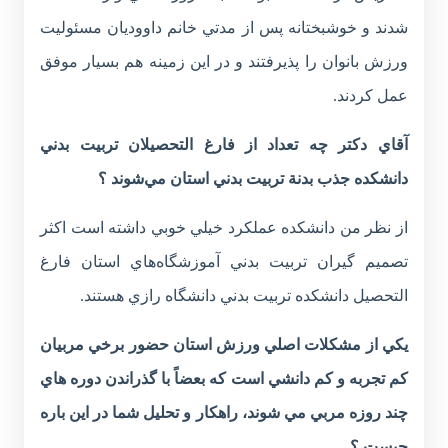
شدند و خوشبختانه پس از مدتي خانم داووديان مسئوليت
ورزش بانوان را پذيرفتند و در اين زمينه هم بسيار موفق
عمل كردند.
آقاي دكتر چه تعداد از فارغ التحصيلان تربيت بدني
دانشکده جذب بدنة تربيت بدني استان مي‌شوند ؟
از نظر من دانشکده عملكرد خيلي خوبي داشته است اكثر
تصميم گيران تربيت بدني آموزشگاه‌هاي استان فارغ
التحصيل دانشكده تربيت بدني دانشگاه رازي هستند.
يكي از مشكلات اصلي ورزش استان حضور برخي مربيان
كم تجربه و کم دانشي است كه بعضاً با گذراندن دوره هاي
چند روزه مربي مي شوند، راهكار و تحليل شما در اين باره
چيست ؟