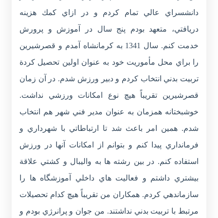
دانشسراي عالي تمام كردم و در ازاي كمك هزينه
دريافتي، متعهد بودم پنج سال در آموزش و پرورش
خدمت کنم. سال 1341 به كرمانشاه آمدم و قصرشيرين
را براي محل مأموريت خود به عنوان اولين تحصيل كردة
تربيت بدني انتخاب كردم و دبير ورزش شدم. در آن زمان
قصرشيرين تقريباً هيچ نوع امكانات ورزشي نداشت.
خوشبختانه همزمان به عنوان مدير فني شهر هم انتخاب
شدم. همين امر باعث شد تا ارتباطاتي با شهرداري و
فرمانداري پيدا کنم و بتوانم از امكانات آنها در ورزش
استفاده كنم. در بين رشته ها به واليبال و كشتي علاقة
بيشتري داشتم و فعاليت هاي داخلي آموزشگاه ها را
سازماندهي كردم. همكاران من تقريباً هيچ كدام تحصيلات
مرتبط با تربيت بدني نداشتند. من جوان و پرانرژي بودم و