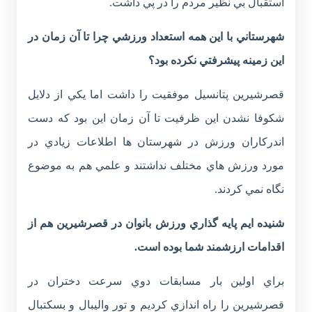
استقبال بي نظير مردم را در پي داشت.
شهرستاني با اين همه استعداد ورزشي چرا تا آن زمان در
اين زمينه پيشرفتي نکرده بود؟
قصرشيرين پتانسيل موفقيت را داشت اما يكي از دلايل
شکوفا نشدن اين ظرفيت تا آن زمان اين بود كه دست
اندرکاران ورزش در شهرستان ها اطلاعات زيادي در
مورد ورزش هاي مختلف نداشتند و علمي هم به موضوع
نگاه نمي کردند.
شنيده ايم پايه گذاري ورزش بانوان در قصرشيرين هم از
اقدامات ارزشمند شما بوده است.
براي اولين بار مسابقات دوي سرعت دختران در
قصرشيرين را راه اندازي كرديم و تور واليبال و بسکتبال