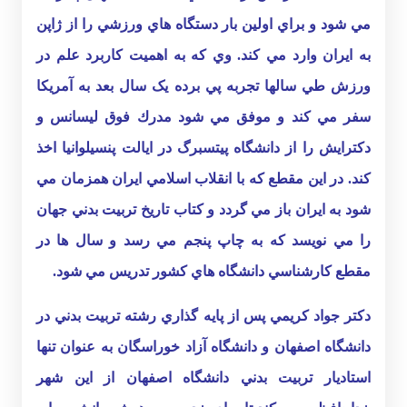
مي شود و براي اولين بار دستگاه هاي ورزشي را از ژاپن
به ايران وارد مي كند. وي که به اهميت کاربرد علم در
ورزش طي سالها تجربه پي برده يک سال بعد به آمريكا
سفر مي كند و موفق مي شود مدرك فوق ليسانس و
دكترايش را از دانشگاه پيتسبرگ در ايالت پنسيلوانيا اخذ
كند. در اين مقطع كه با انقلاب اسلامي ايران همزمان مي
شود به ايران باز مي گردد و كتاب تاريخ تربيت بدني جهان
را مي نويسد كه به چاپ پنجم مي رسد و سال ها در
مقطع كارشناسي دانشگاه هاي كشور تدريس مي شود.
دكتر جواد كريمي پس از پايه گذاري رشته تربيت بدني در
دانشگاه اصفهان و دانشگاه آزاد خوراسگان به عنوان تنها
استاديار تربيت بدني دانشگاه اصفهان از اين شهر