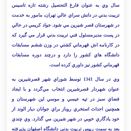
سال وي به عنوان فارغ التحصيل رشته تازه تاسيس
تربيت بدني در دانش سراي عالي تهران، مامور به خدمت
در شهرستان قصر شيرين مي شود. جواد کريمي در حالي
در پست مديرمسئول فني تربيت بدني قرار مي گيرد كه
در كارنامه اش قهرماني كشتي در وزن ششم مسابقات
دانشگاه هاي كشور را دارد و درچند دوره مسابقات
قهرماني كشور نيز داوري كرده است.
وي در سال 1341 توسط شوراي شهر قصرشيرين به
عنوان شهردار قصرشيرين انتخاب مي‌گردد و با ايجاد
فضاي سبز در تپه عيسي و موسي اين شهرستان و
همچنين احداث استخري روباز براي جوانان ديار الوند از
خود يادگاري خوبي در شهر شيرين مي گذارد. وي چندي
بعد به سمت رييس تربيت بدني دانشگاه اصفهان پذيرفته