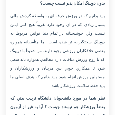
بدون دوپينگ امكان پذير نيست چيست؟
بايد بدانيم كه در ورزش حرفه اي به واسطة گردش مالي
بسيار زيادي كه در آن وجود دارد تقريباً هيچ كس ايمن
نيست ولي خوشبختانه در تمام دنيا قوانين مربوط به
دوپينگ سختگيرانه تر شده است. اما متأسفانه همواره
بعضي خلافكاران ورزشي وجود دارند. من شديداً با دوپينگ
كه با روح ورزش منافات دارد مخالفم. همواره بايد سعي
شود تا همكاري خوبي بين مربيان و ورزشكاران و
مسئولين ورزش انجام شود. بايد بدانيم كه هدف اصلي ما
بايد حفظ سلامت ورزشكار باشد.
نظر شما در مورد دانشجويان دانشگاه تربيت بدني كه
بعضاً ورزشكار هم نيستند چيست ؟ آيا به غير از آزمون