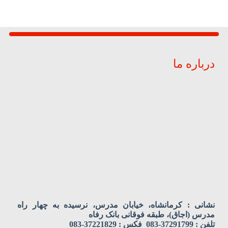
درباره ما
نشانی : کرمانشاه، خیابان مدرس، نرسیده به چهار راه
مدرس (اجاق)، طبقه فوقانی بانک رفاه
تلفن : 37291799-083 فکس : 37221829-083