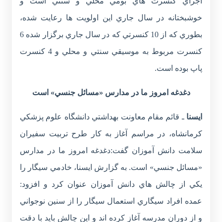
اجراي کنسرت هاي بومي محلي و سنتي است و
خوشبختانه در سال جاري اين اولويت ها رعايت شده،
بطوري که از 10 کنسرتي که در سال جاري برگزار شده 6
کنسرت مربوط به موسيقي سنتي و محلي و 4 کنسرت
پاپ بوده است.
دغدغه امروز ما در مدارس «مسائل جنسي» است
ايسنا
ـ قائم مقام معاونت بهداشتي دانشگاه علوم پزشکي
کرمانشاه، در مراسم آغاز به کار طرح تربيت سفيران
سلامت دانش آموزان گفت:دغدغه امروز ما در مدارس
«مسائل جنسي» است. به گزارش ايسنا، خادمي سيگار را
يکي از چالش هاي دانش آموزان عنوان کرد و افزود:
عمده افراد سيگاري استعمال سيگار را از سنين نوجواني
و از دوران مدرسه آغاز کرده اند و اين چالش بايد با دقت