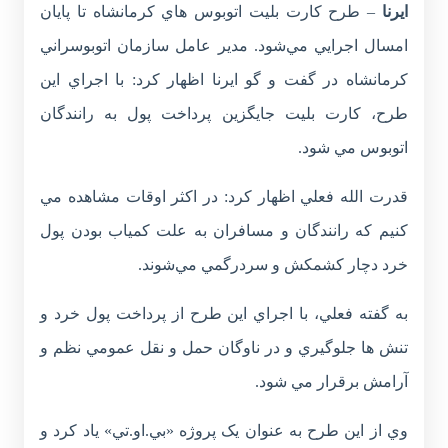
ايرنا
– طرح کارت بليت اتوبوس هاي کرمانشاه تا پايان
امسال اجرايي مي‌شود. مدير عامل سازمان اتوبوسراني
کرمانشاه در گفت و گو ايرنا اظهار کرد: با اجراي اين
طرح، کارت بليت جايگزين پرداخت پول به رانندگان
اتوبوس مي شود.
قدرت الله فعلي اظهار کرد: در اکثر اوقات مشاهده مي
کنيم که رانندگان و مسافران به علت کمياب بودن پول
خرد دچار کشمکش و سردرگمي مي‌شوند.
به گفته فعلي، با اجراي اين طرح از پرداخت پول خرد و
تنش ها جلوگيري و در ناوگان حمل و نقل عمومي نظم و
آرامش برقرار مي شود.
وي از اين طرح به عنوان يک پروژه «بي.او.تي» ياد کرد و