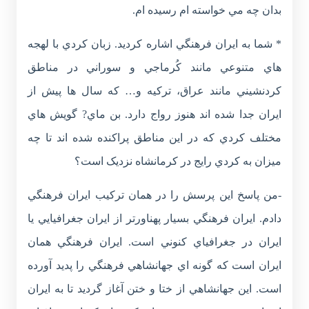
بدان چه مي خواسته ام رسيده ام.
* شما به ايران فرهنگي اشاره کرديد. زبان کردي با لهجه
هاي متنوعي مانند کُرماجي و سوراني در مناطق
کردنشيني مانند عراق، ترکيه و… که سال ها پيش از
ايران جدا شده اند هنوز رواج دارد. بن ماي? گويش هاي
مختلف کردي که در اين مناطق پراکنده شده اند تا چه
ميزان به کردي رايج در کرمانشاه نزديک است؟
-من پاسخ اين پرسش را در همان ترکيب ايران فرهنگي
دادم. ايران فرهنگي بسيار پهناورتر از ايران جغرافيايي يا
ايران در جغرافياي کنوني است. ايران فرهنگي همان
ايران است که گونه اي جهانشاهي فرهنگي را پديد آورده
است. اين جهانشاهي از ختا و ختن آغاز گرديد تا به ايران