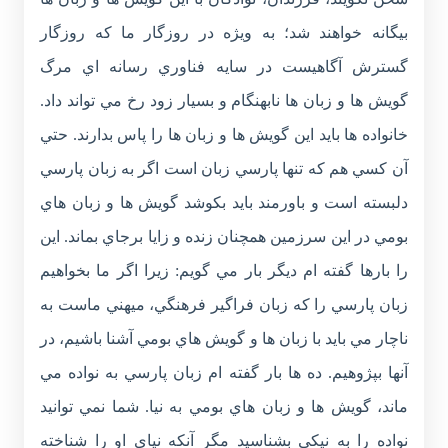
بيگانه خواهند شد؛ به ويژه در روزگار ما که روزگار
گسترش آگاهيست در سايه فناوري رسانه اي مرگ
گويش ها و زبان ها نابهنگام و بسيار زود رخ مي تواند داد.
خانواده ها بايد اين گويش ها و زبان ها را پاس بدارند. حتي
آن کسي هم که تنها پارسي زبان است اگر به زبان پارسي
دلبسته است و باورمند بايد بکوشد گويش ها و زبان هاي
بومي در اين سرزمين همچنان زنده و زايا برجاي بماند. اين
را بارها گفته ام ديگر بار مي گويم: زيرا اگر ما بخواهيم
زبان پارسي را که زبان فراگير فرهنگي، ميهني ماست به
ناچار مي بايد با زبان ها و گويش هاي بومي آشنا باشيم، در
آنها بپژوهيم. ده ها بار گفته ام زبان پارسي به نواده مي
ماند، گويش ها و زبان هاي بومي به نيا. شما نمي توانيد
نواده را به نيکي بشناسيد مگر آنکه نياي او را شناخته