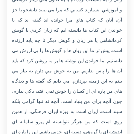
و آموزشي. بسيارند کساني که مرا مي بينند دانشجو يا جز
آن، آنان که کتاب هاي مرا خوانده اند گفته اند که با
خواندن اين کتاب ها دانسته ايم که زبان کردي يا گويش
کرمانشاهي يا هر زبان و گويش ديگر تا چه پايه ارزنده
است. پيش تر ما اين زبان ها و گويش ها را بي ارزش مي
دانستيم اما خواندن اين نوشته ها بر ما روشن کرد که بايد
آن ها را پاس بداريم. من نه خوش مي دارم نه نياز مي
بينم به اين زمينه بپردازم. مي دانم که گفته ها و ديدگاه
هاي من پاره اي از کسان را خوش نمي افتد، باکي ندارم،
چون آنچه براي من بنياد است، آنچه نه تنها گرامي بلکه
سپند است، ايران است به ويژه ايران فرهنگي، از همين
روي است که من هرگز نتوانسته ام پيرو سامانه اي
انديشه اي يا گروهي، دسته اي، حزبي باشم. اين را پاره اي