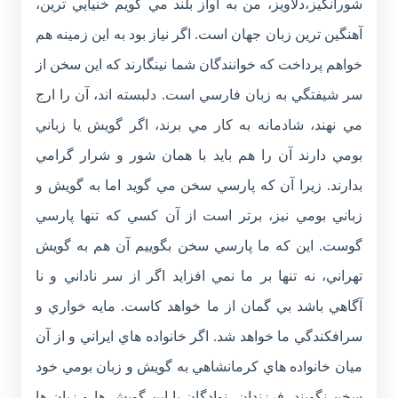
شورانگيز،دلاويز، من به آواز بلند مي گويم خنيايي ترين،
آهنگين ترين زبان جهان است. اگر نياز بود به اين زمينه هم
خواهم پرداخت که خوانندگان شما نينگارند که اين سخن از
سر شيفتگي به زبان فارسي است. دلبسته اند، آن را ارج
مي نهند، شادمانه به کار مي برند، اگر گويش يا زباني
بومي دارند آن را هم بايد با همان شور و شرار گرامي
بدارند. زيرا آن که پارسي سخن مي گويد اما به گويش و
زباني بومي نيز، برتر است از آن کسي که تنها پارسي
گوست. اين که ما پارسي سخن بگوييم آن هم به گويش
تهراني، نه تنها بر ما نمي افزايد اگر از سر ناداني و نا
آگاهي باشد بي گمان از ما خواهد کاست. مايه خواري و
سرافکندگي ما خواهد شد. اگر خانواده هاي ايراني و از آن
ميان خانواده هاي کرمانشاهي به گويش و زبان بومي خود
سخن نگويند، فرزندان، نوادگان با اين گويش ها و زبان ها