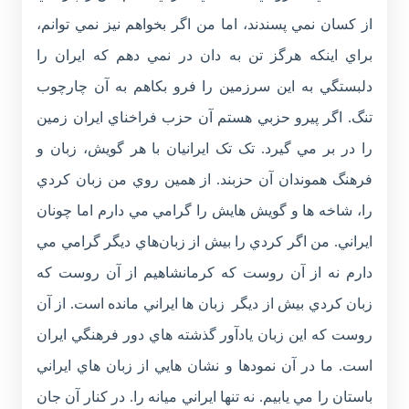
از کسان نمي پسندند، اما من اگر بخواهم نيز نمي توانم،
براي اينکه هرگز تن به دان در نمي دهم که ايران را
دلبستگي به اين سرزمين را فرو بکاهم به آن چارچوب
تنگ. اگر پيرو حزبي هستم آن حزب فراخناي ايران زمين
را در بر مي گيرد. تک تک ايرانيان با هر گويش، زبان و
فرهنگ هموندان آن حزبند. از همين روي من زبان کردي
را، شاخه ها و گويش هايش را گرامي مي دارم اما چونان
ايراني. من اگر کردي را بيش از زبان‌هاي ديگر گرامي مي
دارم نه از آن روست که کرمانشاهيم از آن روست که
زبان کردي بيش از ديگر زبان ها ايراني مانده است. از آن
روست که اين زبان يادآور گذشته هاي دور فرهنگي ايران
است. ما در آن نمودها و نشان هايي از زبان هاي ايراني
باستان را مي يابيم. نه تنها ايراني ميانه را. در کنار آن جان