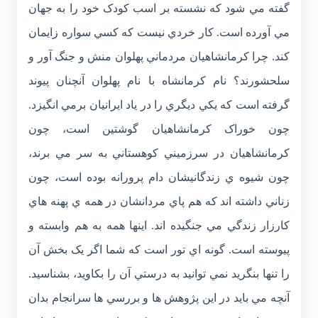
گفته مي شود که نشسته بر اسب کودک خود را به جهان
مي آورده است. کار خردي نيست که کسي سواره زايمان
کند. چرا کرمانشاهيان مردماني پهلوان منش و جنگ آور و
سلحشورند؟ نام کرمانشاه با نام پهلوان آنچنان پيوند
گرفته است که يکي ديگري را در ياد ايرانيان برمي انگيزد.
چون خوراک کرمانشاهيان گوشتين است، چون
کرمانشاهيان در سرزميني کوهستاني به سر مي برند،
چون شيوه ي زندگانيشان دام پرورانه بوده است، چون
زناني داشته اند که هم پاي مردانشان در همه ي پهنه هاي
کارزار زندگي مي جنگيده اند. اينها همه به هم وابسته و
پيوسته است. گونه اي تور است که شما اگر يک بخش آن
را تنها بنگريد نمي توانيد به درستي آن را بکاويد، بشناسيد.
آنچه مي بايد در اين پژوهش ها و بررسي ها سرانجام بدان