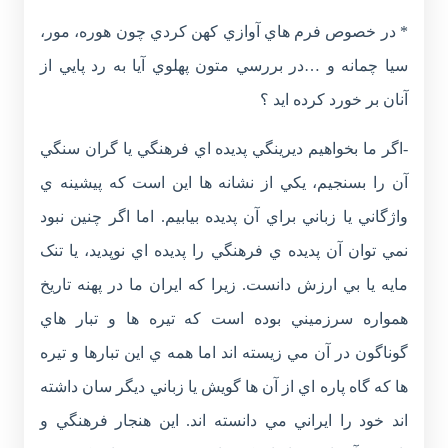
* در خصوص فرم هاي آوازي کهن کردي چون هوره، مور،
سيا چمانه و …در بررسي متون پهلوي آيا به رد پايي از
آنان بر خورد کرده ايد ؟
-اگر ما بخواهيم ديرينگي پديده اي فرهنگي يا گران سنگي
آن را بسنجيم، يکي از نشانه ها اين است که پيشينه ي
واژگاني يا زباني براي آن پديده بيابيم. اما اگر چنين نبود
نمي توان آن پديده ي فرهنگي را پديده اي نوپديد، يا تنک
مايه يا بي ارزش دانست. زيرا که ايران ما در پهنه تاريخ
همواره سرزميني بوده است که تيره ها و تبار هاي
گوناگون در آن مي زيسته اند اما همه ي اين تبارها و تيره
ها که گاه پاره اي از آن ها گويش يا زباني ديگر سان داشته
اند خود را ايراني مي دانسته اند. اين هنجار فرهنگي و