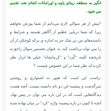
انگيز به منطقه زيباي پاوه و اورامانات انجام شد، تقديم
مي شود.
*پيش از هر سوالي لازم مي‌دانم از شما پوزش بخواهم
زيرا که شما دريايي عظيم از آگاهي هستيد و شرايط و
دانسته‌هاي من بي شک جز به اندازه ي برکه کوچکي از آن
را نمي تواند برداشت کند. به عنوان نخستين سوال راجع به
تاريخچه کلمه “کُرد” و “کرمانشاه” خيلي ها ابراز نظر
کرده اند نظر شما در اين خصوص چيست ؟
-راست اين است که هنوز به استواري و روشني
سرگذشت و پيشينه اين دو نام دانسته نيست. آنچه هست
ديدگاه‌هايي است که در اين باره مي توان در پيش نهاد.
آنچه تا کنون در باره پيشينه واژه “کرد” در ميان نهاده شده