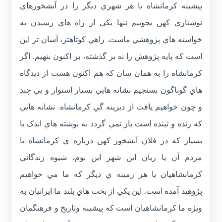
پيشينه کرمانشاه يا هر شهري ديگر را در آبشخورهاي
نوشتاري کهن بجوييم تنها يکي از راه هاي رسيدن به
خواسته هاي پژوهشي ماست. راهي کوتاهتر، آسان تر اين
است که پايه پژوهش را نه بر گذشته، بر اکنون بنهيم. اگر
کرمانشاه را به همان سان که هم اکنون هست از ديدگاه
هاي گوناگون بسنجيم نشانه هايي بسيار استوار و بي چند
و چون خواهيم يافت از ديرينه گي کرمانشاه. نشانه هايي
که زنده و تپنده است باز نمي گردد به نوشته هاي اندک يا
بسيار که در فلان آبشخور کهن درباره ي کرمانشاه يا
مردم آن يا زبان اين شهر اين بوم، شيوه زندگاني
کرمانشاهيان يا هر زمينه ي ديگر که ما مي خواهيم
پژوهيد آمده است. اين يکي از بخت هاي بلند ما ايرانيان به
ويژه ما کرمانشاهيان است که پيشينه وتاريخ و فرهنگمان