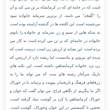
است که در جامه اي که در کرمانشاه بر تن مي کند و آن
را “کُلِنجَه” مي نامند، از برترين سرمايه خانواده سود
مي‌جسته است. اين کلنجه ها در گذشته آراسته بوده است
به سکه هايي از سيم و زر. سرمايه ي خانواده را بانوي
خانواده در جامه‌اي که بر تن مي کرده است به کار مي
برده است. اين نشانه ي ارزش زن است. درست است که
پديده اي بيروني و ماديست، اما ريشه دارد از ارزشي که
زن نزد خانواده کرمانشاهي داشته است. اين نکته هاي
باريک سرآغاز رشته هاي ست که مي تواند ما را به
ژرفاهاي فرهنگ و تاريخمان بپيوندد و برساند. يا در خوراک
اگر ما بنگريم، از نگاهي فراخ، مي توان گفت که خوان و
خوراک کرمانشاهي يا کرد بر گوشت بنياد گرفته است،
بخشي نا گسستني در اين خوان وخوراک، گوشت است.