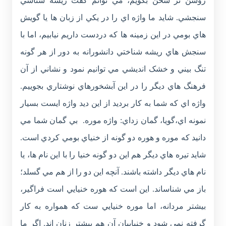
روشن تر سخن بگويم، مي توانم گفت ريشه شناسي
سنجشي. شايد ما واژه اي را در يکي از زبان ها يا گويش
هاي بومي در اين زمينه ها که دردست داريم نيابيم، اما با
سنجش هاي ريشه شناختي دانشورانه به دور از هر گونه
تنگ بيني و خشک انديشي مي توانيم نمود و نشاني از آن
فرهنگ هاي ديگر را در اين آبشخورهاي نوشتاري بجوييم.
واژه اي که شما به کار برديد از اين ديد واژه ايست بسيار
نمونه اي،گويا، گمان زداي: واژه موره. بي گمان شما مي
دانيد که موره و هوره دو گونه از خنياي بومي کردي است.
شايد تيره هاي ديگر هم اين دو گونه خنيا را با اين نام ها، يا
نام هاي ديگر داشته باشند. آنچه اين دو را از هم مي گسلد؛
باز مي شناساند. اين است که هوره خنيايي است فراگير،
بيشتر مردانه، اما موره خنيايي ست که همواره به کار
گرفته نمي شود و خنياييان آن هم بيشتر زنان اند. اگر ما