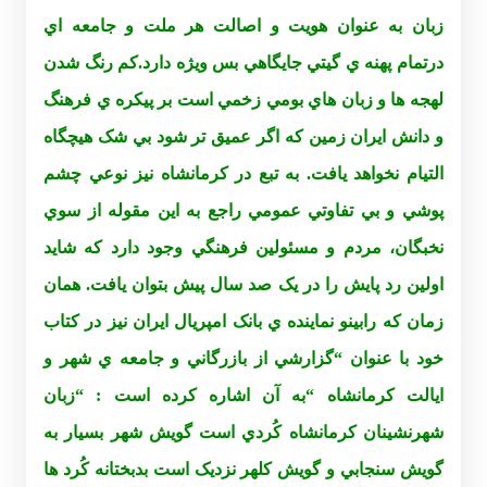
زبان به عنوان هويت و اصالت هر ملت و جامعه اي
درتمام پهنه ي گيتي جايگاهي بس ويژه دارد.کم رنگ شدن
لهجه ها و زبان هاي بومي زخمي است بر پيکره ي فرهنگ
و دانش ايران زمين که اگر عميق تر شود بي شک هيچگاه
التيام نخواهد يافت. به تبع در کرمانشاه نيز نوعي چشم
پوشي و بي تفاوتي عمومي راجع به اين مقوله از سوي
نخبگان، مردم و مسئولين فرهنگي وجود دارد که شايد
اولين رد پايش را در يک صد سال پيش بتوان يافت. همان
زمان که رابينو نماينده ي بانک امپريال ايران نيز در کتاب
خود با عنوان “گزارشي از بازرگاني و جامعه ي شهر و
ايالت کرمانشاه “به آن اشاره کرده است : “زبان
شهرنشينان کرمانشاه کُردي است گويش شهر بسيار به
گويش سنجابي و گويش کلهر نزديک است بدبختانه کُرد ها