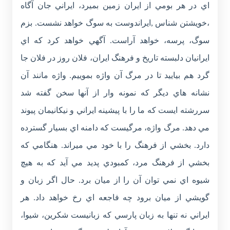
اي در هر بومي از ايران زمين بميرد، ايراني جان آگاه
،خويشتن شناس ,ايراندوست به سوگ خواهد نشست. بزم
سوگ، پرسه، خواهد آراست. آگهي خواهد کرد که اي
ايرانيان دلبسته تاريخ و فرهنگ ايران، فلان روز در فلان جا
گرد هم بياييد تا در مرگ آن واژه بموييم. واژه مانند آن
نشانه هاي ديگر که نمونه وار از آنها سخن گفته شد
سررشته ايست که ما را با پيشينه ايراني و نيکانيمان پيوند
مي دهد. مرگ واژه، مرگيست که دامنه اي بسيار گسترده
دارد. بخشي از فرهنگ را با خود مي ميراند. هنگامي که
بخشي از فرهنگ مرد، کمبودي پديد مي آيد که به هيچ
شيوه اي نمي توان آن را از ميان برد. حال اگر زبان و
گويشي از ميان برود چه فاجعه اي رخ خواهد داد. هر
ايراني نه تنها به زبان پارسي که زبانيست شکرين، شيوا،