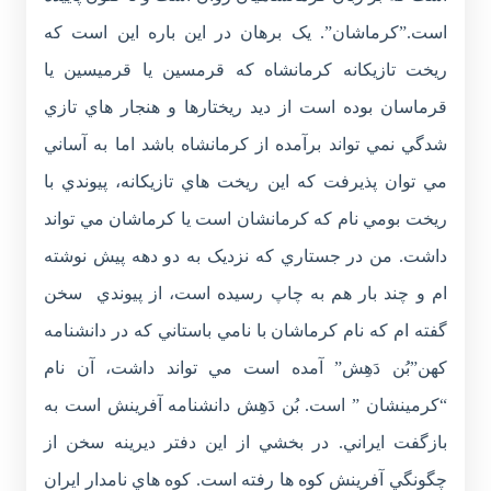
است.”کرماشان”. يک برهان در اين باره اين است که
ريخت تازيکانه کرمانشاه که قرمسين يا قرميسين يا
قرماسان بوده است از ديد ريختارها و هنجار هاي تازي
شدگي نمي تواند برآمده از کرمانشاه باشد اما به آساني
مي توان پذيرفت که اين ريخت هاي تازيکانه، پيوندي با
ريخت بومي نام که کرمانشان است يا کرماشان مي تواند
داشت. من در جستاري که نزديک به دو دهه پيش نوشته
ام و چند بار هم به چاپ رسيده است، از پيوندي سخن
گفته ام که نام کرماشان با نامي باستاني که در دانشنامه
کهن”بُن دَهِش” آمده است مي تواند داشت، آن نام
“کرمينشان ” است. بُن دَهِش دانشنامه آفرينش است به
بازگفت ايراني. در بخشي از اين دفتر ديرينه سخن از
چگونگي آفرينش کوه ها رفته است. کوه هاي نامدار ايران