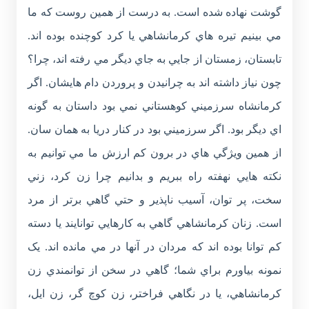
گوشت نهاده شده است. به درست از همين روست که ما
مي بينيم تيره هاي کرمانشاهي يا کرد کوچنده بوده اند.
تابستان، زمستان از جايي به جاي ديگر مي رفته اند، چرا؟
چون نياز داشته اند به چرانيدن و پروردن دام هايشان. اگر
کرمانشاه سرزميني کوهستاني نمي بود داستان به گونه
اي ديگر بود. اگر سرزميني بود در کنار دريا به همان سان.
از همين ويژگي هاي در برون کم ارزش ما مي توانيم به
نکته هايي نهفته راه ببريم و بدانيم چرا زن کرد، زني
سخت، پر توان، آسيب ناپذير و حتي گاهي برتر از مرد
است. زنان کرمانشاهي گاهي به کارهايي توانايند يا دسته
کم توانا بوده اند که مردان در آنها در مي مانده اند. يک
نمونه بياورم براي شما؛ گاهي در سخن از توانمندي زن
کرمانشاهي، يا در نگاهي فراختر، زن کوچ گر، زن ايل،