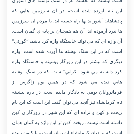
است اينست که نخست بار در سنگ نوشته هاي آشوري
اين نام آورده شده است، در آن سرزمين هايي که
پادشاهان آشور بدانها راه جسته اند. با مردم آن سرزمين
ها نبرد آزموده اند. آن هم همچنان بر پايه ي گمان است.
آن واژه اي که مي تواند خاستگاه واژه کرد باشد، “گورتي”
است که در اين سنگ نوشته ها آورده شده است. واژه
ديگري که بيشتر در اين روزگار پيشينه و خاستگاه واژه
کرد دانسته مي شود “کراتي” ست. که در سنگ نوشته
هايي ديده مي شود که در همين بوم زاگرس از
فرمانروايان بومي به يادگار مانده است. در باره پيشينه
نام کرمانشاه نيز آنچه مي توان گفت اين است که اين نام
ريخت و کهن و نژاده اي که اين شهر در روزگاران کهن
داشته است نيست. ريخت کهن تر اين واژه به گمان همان
است که بر زبان کرمانشاهيان روان است و تا کنون پاييده