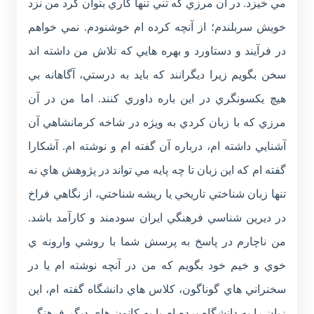
مي خيزد. در آن مرزي که تني تنها کاري بتوان کرد من نزد
خويش سربلندم؛ از آنچه کرده ام خوشنودم. نمي خواهم
در فرآيند و دستاورد و بهره هايي که تلاش من داشته اند
سخن بگويم زيرا ديگرانند که بايد به درستي، آگاهانه بي
هيچ يکسونگري در اين باره داوري کنند. اما من در آن
مرزي که با زبان کردي به ويژه در شاخه کرمانشاهي آن
آشنايي داشته ام، درباره آن گفته ام و نوشته ام. آشکارا
گفته ام که اين زبان تا چه پايه مي تواند در پژوهش هاي نه
تنها زبان شناختي تاريخي يا ريشه شناختي، از نگاهي فراخ
در ديرين شناسي فرهنگي ايران سودمند و کارآمد باشد.
من ناچارم در پاسخ به پرسش شما با روشي وارونه ي
خوي و خيم خود بگويم که من در آنچه نوشته ام يا در
سخنراني هاي گوناگون، کلاس هاي دانشگاه گفته ام، اين
زبان را به دانشگاه برده ام يا به کانون هاي ديگر فرهنگي