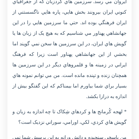
ايروان مي رسد. سرزمين هاي کردزبان که از جغرافياي
کنوني ايران بيرونند بخش هايي، پاره هايي ناگسستني از
ايران فرهنگي بوده اند. حتي ما سرزمين هايي را در اين
جهانشاهي پهناور مي شناسيم که به هيچ يک از زبان ها يا
گويش هاي ايران، در اين سرزمين ها سخن نمي گويند اما
بخشي از اين جهانشاهي پهناور است زيرا که فرهنگ
ايراني در زمينه ها و قلمروهاي ديگر در اين سرزمين ها
همچنان زنده و تپنده مانده است. من مي توانم نمونه هاي
بسيار براي شما بياورم اما بيمناکم که اين گفتگو بيش از
اندازه به درازا بکشد.
* لهجه کُرمانج ها و کردهاي شِکاک تا چه اندازه به زبان و
گويش هاي کردي، لکي، اورامي، سوراني نزديک است؟
من پاسخي سنجيده و دانش ورانه به اين پرسش شما نمي