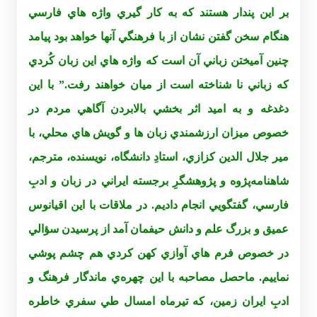
بر اين پندار هستند که به کار گيري واژه هاي فارسي
هنگام سخن گفتن نشان از با فرهنگي آنها خواهد بود پيامد
چنين آميختن زباني آن است که واژه هاي اين زبان کُردي
که زباني نا شناخته است از ميان خواهند رفت.” با اين
دغدغه و به اميد اثر بخشي بالابردن آگاهي مردم در
خصوص ميزان ارزشمندي زبان ها و گويش هاي محلي، با
مير جلال الدين کزازي، استادِ دانشگاه، نويسنده، مترجم،
شاهنامه‌پژوه و پژوهشگرِ برجسته ايراني در زبان و ادبِ
فارسي، گفتگويي انجام داديم. در ملاقات با اين اقيانوس
عميق و بزرگ علم و دانش حيفمان آمد از پرسيدن سؤالي
در خصوص فرم هاي آوازي کهن کردي هم چشم پوشي
نماييم. ماحصل مصاحبه با اين چهره‌ي‌ ماندگار فرهنگ و
ادبِ ايران زمين، که تيرماه امسال طي سفري خاطره