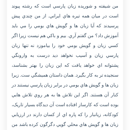
من شيفته و شوريده زبان پارسي است که رشته پيوند
است در ميان همه تيره هاي ايراني. از من چندي پيش
پرسيدند که آيا زبان ها و گويش هاي بومي را مي بايد
آموزش داد؟ من گفتم آري. بيم و باکي هم نيست زيرا اگر
کسي زبان و گويش بومي خود را بياموزد نه تنها زبان
پارسي زيان و آسيب نخواهد ديد درست به وارونگي
پشتوانه اي خواهد يافت که اين زبان را بهتر بشناسد،
سنجيده تر به کار بگيرد. همان داستان هميشگي ست. زيرا
زبان ها و گويش هاي بومي در برابر زبان پارسي نيستند در
کنار آن هستند. اگر اين تلاش ها به هر روي تلاش هايي
بوده است که کارساز افتاده است آن ديدگاه بسيار تاريک،
کودکانه، زيانبار را که پاره اي از کسان دارند در ارزيابي
زبان ها و گويش هاي محلي گويي دگرگون کرده باشد من