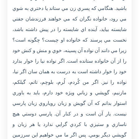
باشيد. هنگامي که پسري زن مي ستاند يا دختري به شوي
مي رود، خانواده نگران که مي خواهند فرزندشان جفتي
شايسته بيايد، آينده اي شايسته را در پيش داشته باشد،
نخست مي پرسند که خانواده او چيست؟ چگونه است؟
زيرا مي دانند آن نواده آن پسينه، خوي و منش و کنش خود
را از آن خانواده ستانده است. اگر نواده نيا را خوار بدارد
خود را خوار داشته است به درست به همان سان اگر نيا،
نواده را نيز. اگر من کُردم، لُرم، بلوچم، تاتم، گيلکم،
مازنيم، گويشي و زباني ويژه خود دارم، بايد به باوري
استوار بدانم که آن گويش و زبان روياروي زبان پارسي
نيست. يار آن است و در کنار آن. پارسي دوستي هيچ
ناسازي و ستيزي با کردي گرايي ندارد يا هر زبان و
گويشي ديگر بومي. پس اگر ما مي خواهيم اين سرزمين