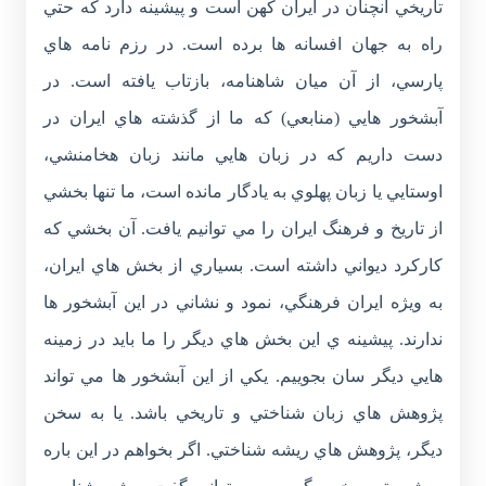
تاريخي آنچنان در ايران کهن است و پيشينه دارد که حتي
راه به جهان افسانه ها برده است. در رزم نامه هاي
پارسي، از آن ميان شاهنامه، بازتاب يافته است. در
آبشخور هايي (منابعي) که ما از گذشته هاي ايران در
دست داريم که در زبان هايي مانند زبان هخامنشي،
اوستايي يا زبان پهلوي به يادگار مانده است، ما تنها بخشي
از تاريخ و فرهنگ ايران را مي توانيم يافت. آن بخشي که
کارکرد ديواني داشته است. بسياري از بخش هاي ايران،
به ويژه ايران فرهنگي، نمود و نشاني در اين آبشخور ها
ندارند. پيشينه ي اين بخش هاي ديگر را ما بايد در زمينه
هايي ديگر سان بجوييم. يکي از اين آبشخور ها مي تواند
پژوهش هاي زبان شناختي و تاريخي باشد. يا به سخن
ديگر، پژوهش هاي ريشه شناختي. اگر بخواهم در اين باره