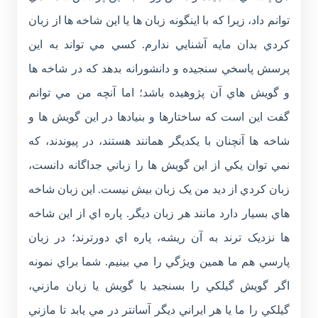
توانم داد، زيرا که با اينگونه زبان ها يا اين شاخه ها از زبان
کردي بدان مايه آشنايي ندارم. کسي مي تواند به اين
پرسش پاسخي سنجيده و دانشورانه بدهد که در شاخه ها
و گويش هاي آن پژوهيده باشد؛ اما آنچه من مي توانم
گفت اين است که ساختارها و بنيادها در اين گويش ها و
شاخه ها آنچنان با يکديگر همانند هستند، در پيوندند، که
نمي توان يکي از اين گويش ها را زباني جداگانه دانست،
زبان کردي از ديد من يک زبان بيش نيست. اين زبان شاخه
هاي بسيار دارد مانند هر زبان ديگر. پاره اي از اين شاخه
ها نزديک ترند به آن ريشه، پاره اي دورترند؛ در زبان
پارسي هم ما همين ويژگي را مي بينيم. شما براي نمونه
اگر گويش گيلکي را بسنجيد با گويش يا زبان مازني،
گيلکي را ما يا هر ايراني ديگر آسانتر در مي يابد تا مازني