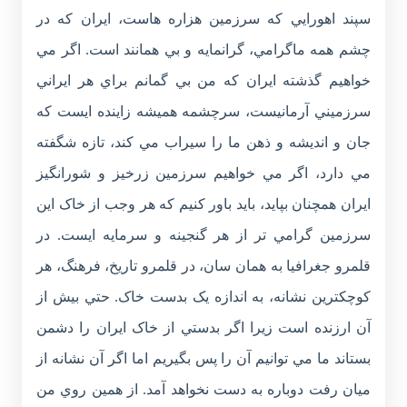
سپند اهورايي که سرزمين هزاره هاست، ايران که در
چشم همه ماگرامي، گرانمايه و بي همانند است. اگر مي
خواهيم گذشته ايران که من بي گمانم براي هر ايراني
سرزميني آرمانيست، سرچشمه هميشه زاينده ايست که
جان و انديشه و ذهن ما را سيراب مي کند، تازه شگفته
مي دارد، اگر مي خواهيم سرزمين زرخيز و شورانگيز
ايران همچنان بپايد، بايد باور کنيم که هر وجب از خاک اين
سرزمين گرامي تر از هر گنجينه و سرمايه ايست. در
قلمرو جغرافيا به همان سان، در قلمرو تاريخ، فرهنگ، هر
کوچکترين نشانه، به اندازه يک بدست خاک. حتي بيش از
آن ارزنده است زيرا اگر بدستي از خاک ايران را دشمن
بستاند ما مي توانيم آن را پس بگيريم اما اگر آن نشانه از
ميان رفت دوباره به دست نخواهد آمد. از همين روي من