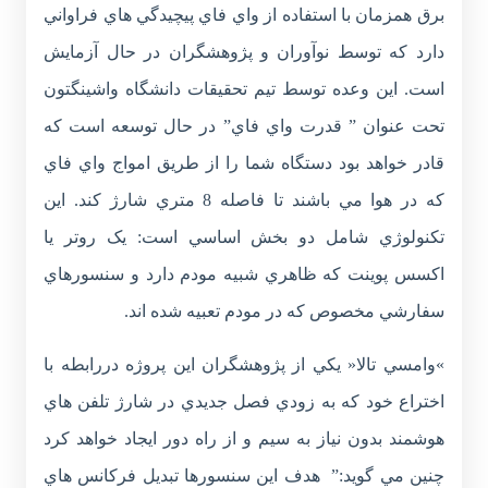
برق همزمان با استفاده از واي فاي پيچيدگي هاي فراواني
دارد که توسط نوآوران و پژوهشگران در حال آزمايش
است. اين وعده توسط تيم تحقيقات دانشگاه واشينگتون
تحت عنوان ” قدرت واي فاي” در حال توسعه است که
قادر خواهد بود دستگاه شما را از طريق امواج واي فاي
که در هوا مي باشند تا فاصله 8 متري شارژ کند. اين
تکنولوژي شامل دو بخش اساسي است: يک روتر يا
اکسس پوينت که ظاهري شبيه مودم دارد و سنسورهاي
سفارشي مخصوص که در مودم تعبيه شده اند.
»وامسي تالا« يکي از پژوهشگران اين پروژه دررابطه با
اختراع خود که به زودي فصل جديدي در شارژ تلفن هاي
هوشمند بدون نياز به سيم و از راه دور ايجاد خواهد کرد
چنين مي گويد:” هدف اين سنسورها تبديل فرکانس هاي