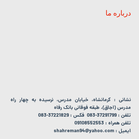
درباره ما
نشانی : کرمانشاه، خیابان مدرس، نرسیده به چهار راه
مدرس (اجاق)، طبقه فوقانی بانک رفاه
تلفن : 37291799-083 فکس : 37221829-083
تلفن همراه : 09108552553
ایمیل : shahreman94@yahoo.com