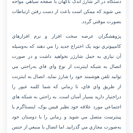
دستگاه در اثر شارژ اندک ناگهان با صفحه سياهي مواجه
مي شويد که ممکن است باعث از دست رفتن ارتباطات
بصورت موقتي گردد.
پژوهشگران عرصه سخت افزار و نرم افزارهاي
کامپيوتري نويد يک اختراع جديد را مي دهند که به‌وسيله
آن نيازي به حمل شارژر نخواهيد داشت و در صورت
اتصال به شبکه اينترنت از نوع واي فاي به‌راحتي مي
توانيد تلفن هوشمند خود را شارژ نمايد. اتصال به اينترنت
از طريق واي فاي، تا زماني که شما کلمه عبور را
دراختيار داريد بسيار آسان است. به راحتي به شبکه هاي
اجتماعي مورد علاقه خود نظير فيس بوک، اينستاگرم يا
پينترست متصل مي شويد و زماني را با دوستان خود
به‌صورت مجازي مي گذرانيد. اما اتصال با منبعي از جنس