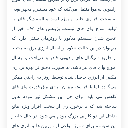
راديويي به هوا منتقل مي‌کند، که خود مستلزم مجهز بودن
به سخت افزاري خاص و ويژه است و البته ديگر قادر به
توليد امواج واي فاي نيست. پژوهش هاي UW خبر از
عجين شدن سيستم مذکور با روترهاي سنتي دارد که
مي‌توان در اين حالت علاوه بر انتقال انرژي برق به محيط
از طريق سيگنال هاي راديويي قادر به دريافت و ارسال
امواج واي فاي نيز باشد. به صورت دقيق تر بهره برداري
مکفي از انرژي حاصل شده توسط روتر به راحتي ممکن
مي‌گردد. اما با افزايش ميزان انرژي برق قدرت واي فاي
کاهش مي يابد. براي حل اين مشکل نيز مودم هايي
ساخته شد که با برخورداري از سخت افزار ويژه مانع
تداخل اين دو کارآيي بزرگ مودم مي شود. در حال حاضر
اين سيستم براي شارژ انواعي از دوربين ها و باتري هاي