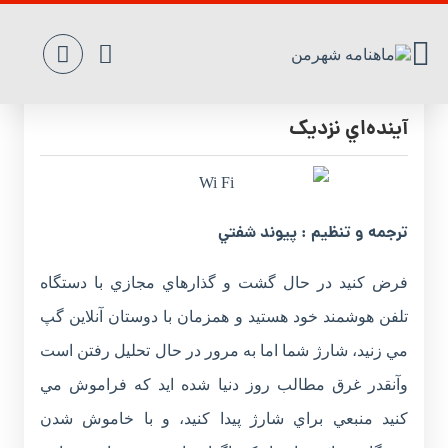
شارژ تلفن‌هاي ‌هوشمند با امواج ‌واي ‌فاي ‌در
آينده‌اي ‌نزديک
ترجمه و تنظيم : پيوند شفتي
فرض کنيد در حال گشت و گذارهاي مجازي با دستگاه
تلفن هوشمند خود هستيد و همزمان با دوستان آنلاين گپ
مي زنيد، شارژ شما اما به مرور در حال تحليل رفتن است
وآنقدر غرق مطالب روز دنيا شده ايد که فراموش مي
کنيد منبعي براي شارژ پيدا کنيد، و با خاموش شدن