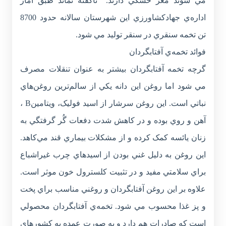
مي شوند مغز خشکي دارند.” ناگفته نماند طبق آمار
اداره‌ي جهادکشاورزي اين شهرستان سالانه حدود 8700
تن تخمه سنقري در سنقر توليد مي شود.
فوائد تخمه‌ي آفتابگردان
گرچه تخمه آفتابگردان بيشتر به عنوان تنقلات مصرف
مي شود اما روغن اين دانه يکي از سالم‌ترين روغن‌هاي
نباتي است. اين روغن سرشار از اسيد فوليک، ويتامينB ،
آهن و روي بوده و در کاهش شدت دفعات گُر گرفتگي به
زنان يائسه کمک کرده و از مشکلات بيماري قند مي‌کاهد.
اين روغن به دليل غني بودن از اسيدهاي چرب غيراشباع
براي سلامتي مفيد و در تثبيت کلسترول خون موثر است.
علاوه بر اين روغن آفتابگردان و روغني مناسب براي پخت
و پز غذا محسوب مي شود. تخمه‌ي آفتابگردان محصولي
است که صادرات هم دارد و به صورت عمده به کشورهاي