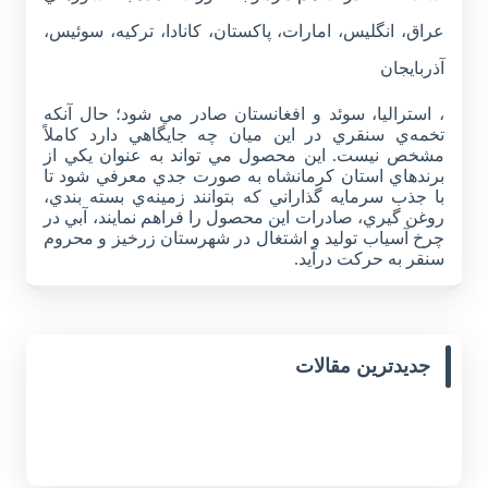
عراق، انگليس، امارات، پاکستان، کانادا، ترکيه، سوئيس،
آذربايجان
، استراليا، سوئد و افغانستان صادر مي شود؛ حال آنکه
تخمه‌ي سنقري در اين ميان چه جايگاهي دارد کاملاً
مشخص نيست. اين محصول مي تواند به عنوان يکي از
برندهاي استان کرمانشاه به صورت جدي معرفي شود تا
با جذب سرمايه گذاراني که بتوانند زمينه‌ي بسته بندي،
روغن گيري، صادرات اين محصول را فراهم نمايند، آبي در
چرخ آسياب توليد و اشتغال در شهرستان زرخيز و محروم
سنقر به حرکت درآيد.
جدیدترین مقالات