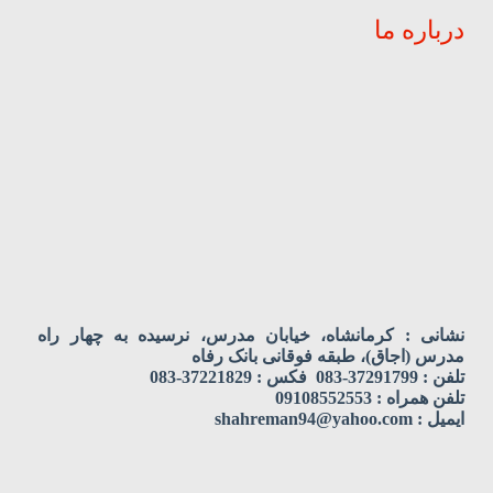
درباره ما
نشانی : کرمانشاه، خیابان مدرس، نرسیده به چهار راه
مدرس (اجاق)، طبقه فوقانی بانک رفاه
تلفن : 37291799-083 فکس : 37221829-083
تلفن همراه : 09108552553
ایمیل : shahreman94@yahoo.com