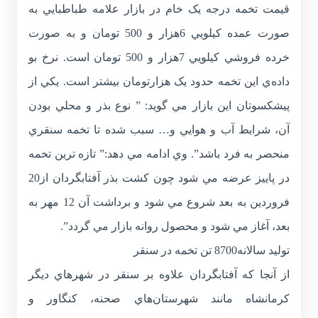
قيمت تخمه درجه يک خام در بازار علامه طباطبايي به
صورت عمده کيلويي 6هزار و 500 تومان و به صورت
خرده فروشي کيلويي 7هزار و 500 تومان است. نرخ بو
داده‌ي اين تخمه حدود يک هزارتومان بيشتر است. يکي از
پيشکسوتان اين بازار مي گويد: ” نوع بذر و محلي بودن
آن، شرايط آب و هوايي و… سبب شده تا تخمه سنقري
منحصر به فرد باشد”. وي ادامه مي دهد:” تازه ترين تخمه
در پاييز عرضه مي شود چون کشت بذر آفتابگردان از20
فروردين به بعد شروع مي شود و برداشت آن 12 مهر به
بعد، آغاز مي شود و محصول روانه بازار مي گردد”.
توليد سالانه8700 تن تخمه در سنقر
از آنجا که آفتابگردان علاوه بر سنقر در شهرهاي ديگر
کرمانشاه مانند شهرستان‌هاي صحنه، کنگاور و