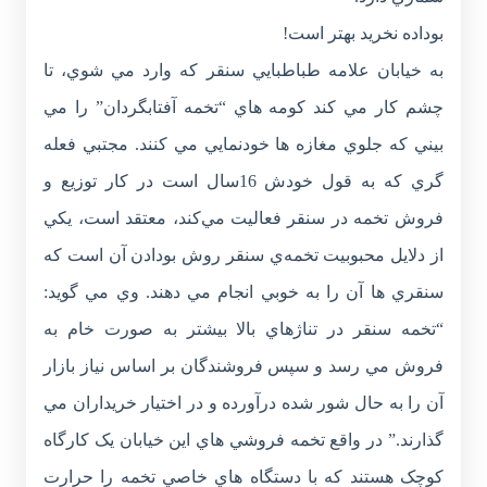
بوداده نخريد بهتر است!
به خيابان علامه طباطبايي سنقر که وارد مي شوي، تا
چشم کار مي کند کومه هاي “تخمه آفتابگردان” را مي
بيني که جلوي مغازه ها خودنمايي مي کنند. مجتبي فعله
گري که به قول خودش 16سال است در کار توزيع و
فروش تخمه در سنقر فعاليت مي‌کند، معتقد است، يکي
از دلايل محبوبيت تخمه‌ي سنقر روش بودادن آن است که
سنقري ها آن را به خوبي انجام مي دهند. وي مي گويد:
“تخمه سنقر در تناژهاي بالا بيشتر به صورت خام به
فروش مي رسد و سپس فروشندگان بر اساس نياز بازار
آن را به حال شور شده درآورده و در اختيار خريداران مي
گذارند.” در واقع تخمه فروشي هاي اين خيابان يک کارگاه
کوچک هستند که با دستگاه هاي خاصي تخمه را حرارت