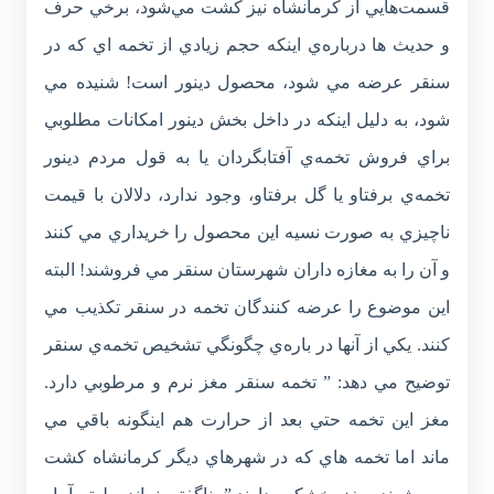
قسمت‌هايي از کرمانشاه نيز کشت مي‌شود، برخي حرف
و حديث ها درباره‌ي اينکه حجم زيادي از تخمه اي که در
سنقر عرضه مي شود، محصول دينور است! شنيده مي
شود، به دليل اينکه در داخل بخش دينور امکانات مطلوبي
براي فروش تخمه‌ي آفتابگردان يا به قول مردم دينور
تخمه‌ي برفتاو يا گل برفتاو، وجود ندارد، دلالان با قيمت
ناچيزي به صورت نسيه اين محصول را خريداري مي کنند
و آن را به مغازه داران شهرستان سنقر مي فروشند! البته
اين موضوع را عرضه کنندگان تخمه در سنقر تکذيب مي
کنند. يکي از آنها در باره‌ي چگونگي تشخيص تخمه‌ي سنقر
توضيح مي دهد: ” تخمه سنقر مغز نرم و مرطوبي دارد.
مغز اين تخمه حتي بعد از حرارت هم اينگونه باقي مي
ماند اما تخمه هاي که در شهرهاي ديگر کرمانشاه کشت