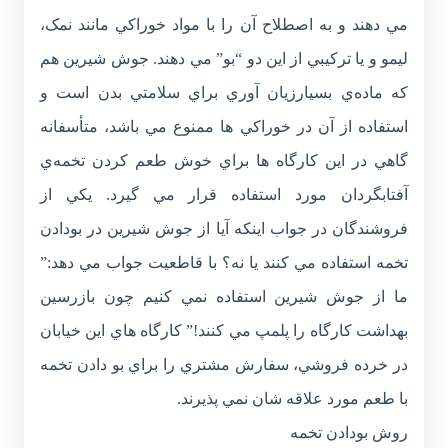
مي دهند و به اصطلاح آن را با مواد خوراکي مانند نمک،
ليمو و يا ترکيبي از اين دو “بو” مي دهند. جوش شيرين هم
که ماده‌ي بسيارزيان آوري براي سلامتي بدن است و
استفاده از آن در خوراکي ها ممنوع مي باشد، متأسفانه
گاهي در اين کارگاه ها براي خوش طعم کردن تخمه‌ي
آفتابگردان مورد استفاده قرار مي گيرد. يکي از
فروشندگان در جواب اينکه آيا از جوش شيرين در بودادن
تخمه استفاده مي کنند يا نه؟ با قاطعيت جواب مي دهد:”
ما از جوش شيرين استفاده نمي کنيم چون بازرسين
بهداشت کارگاه را پلمپ مي کنند!” کارگاه هاي اين خيابان
در خرده فروشي، سفارش مشتري را براي بو دادن تخمه
با طعم مورد علاقه‌ شان نمي پذيرند.
روش بودادن تخمه