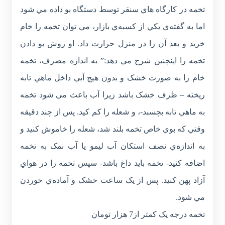
تخمه در کارگاه هاي سنقر توسط دستگاه بو داده مي شود
اما به گفته‌ي يکي از کسبه‌ي بازار، مي توان تخمه را خام
خريد و بعد آن را در منزل حرارت داد. او روش بو دادن
تخمه را اينچنين شرح مي دهد:” به اندازه مصرف، تخمه
خام را به صورت خشک و بدون هيچ آبي داخل ماهي تابه
ريخته – ظرف خشک باشد زيرا آب باعث مي شود تخمه
به ماهي تابه بچسبد-، و شعله را کم کيد. پس از چند دقيقه
وقتي که بوي خاص تخمه بلند شد، شعله را خاموش کنيد و
به اندازه‌ي نصف استکان آب ليمو يا آب نمک به تخمه
اضافه کنيد- تخمه بايد داغ باشد- سپس تخمه را در هواي
آزاد پهن کنيد. پس از يک ساعت خشک و آماده‌ي خوردن
مي شود.
تخمه درجه يک کمتر از7 هزار تومان