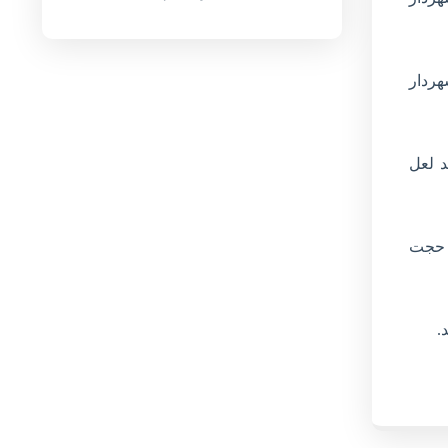
 شهردار
 مأخوذه،۱۰ رأی به نفع حامد لعل
 حجت