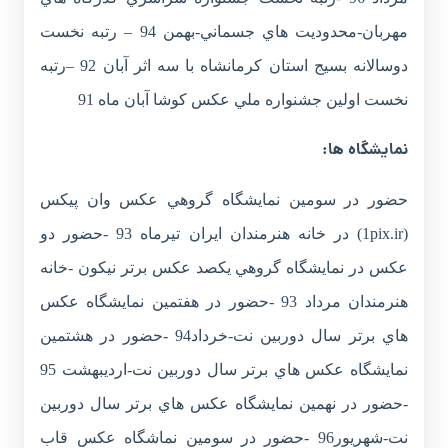
مهربان-محدوديت هاي جسماني-بهمن 94 – رتبه نخست
دوسالانه بسيج استان کرمانشاه با سه اثر آبان 92 –رتبه
نخست اولين جشنواره ملي عکس کوشا آبان ماه 91
نمايشگاه ها:
حضور در سومين نمايشگاه گروهي عکس وان پيکس
(1pix.ir) در خانه هنرمندان ايران تيرماه 93 -حضور دو
عکس در نمايشگاه گروهي يکصد عکس برتر نيکون -خانه
هنرمندان مرداد 93 -حضور در هفتمين نمايشگاه عکس
هاي برتر سال دوربين نت-خرداد94 -حضور در هشتمين
نمايشگاه عکس هاي برتر سال دوربين نت-ارديبهشت 95
-حضور در نهمين نمايشگاه عکس هاي برتر سال دوربين
نت-شهريور96 -حضور در سومين نماشگاه عکس قاب