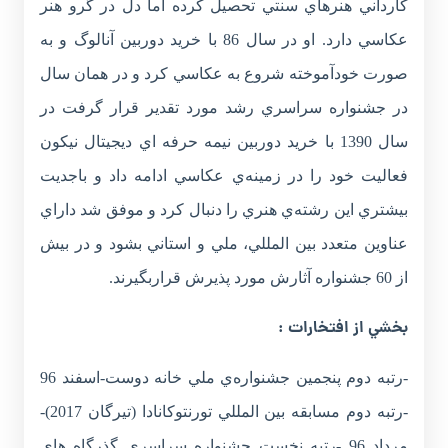
کارداني هنرهاي سنتي تحصيل کرده اما دل در گرو هنر
عکاسي دارد. او در سال 86 با خريد دوربين آنالوگ و به
صورت خودآموخته شروع به عکاسي کرد و در همان سال
در جشنواره سراسري رشد مورد تقدير قرار گرفت در
سال 1390 با خريد دوربين نيمه حرفه اي ديجيتال نيکون
فعاليت خود را در زمينه‌ي عکاسي ادامه داد و باجديت
بيشتري اين رشته‌ي هنري را دنبال کرد و موفق شد داراي
عناوين متعدد بين المللي، ملي و استاني بشود و در بيش
از 60 جشنواره آثارش مورد پذيرش قراربگيرند.
بخشي از افتخارات :
-رتبه دوم پنجمين جشنواره‌ي ملي خانه دوست-اسفند 96
-رتبه دوم مسابقه بين المللي تورنتوکانادا (تيرگان 2017)-
مرداد 96 -رتبه نخست جشنواره سراسري گذرگاه هاي