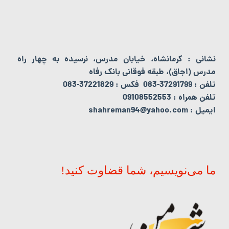
نشانی : کرمانشاه، خیابان مدرس، نرسیده به چهار راه
مدرس (اجاق)، طبقه فوقانی بانک رفاه
تلفن : 37291799-083 فکس : 37221829-083
تلفن همراه : 09108552553
ایمیل : shahreman94@yahoo.com
ما می‌نویسیم، شما قضاوت کنید!