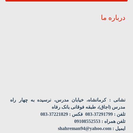
درباره ما
نشانی : کرمانشاه، خیابان مدرس، نرسیده به چهار راه
مدرس (اجاق)، طبقه فوقانی بانک رفاه
تلفن : 37291799-083 فکس : 37221829-083
تلفن همراه : 09108552553
ایمیل : shahreman94@yahoo.com