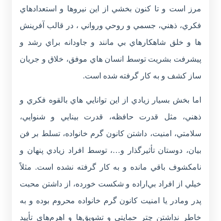
مرز است و تا کنون بخشي از اين نيروها و استعدادهاي
فکري، ذهني، جسمي و روحي ورواني ، در قالب آفرينش
ها و خلق شاهکارهاي بي مانند و جاودانه براي رشد و
پيشرفت بشريت توسط انسان هاي موفق، خلاق و جريان
ساز کشف و به کار گرفته شده است.
اما بخش بسيار زيادي از اين توانايي هاي بالقوه فکري و
ذهني، مثل قدرت حافظه، قدرت بينايي و شنوايي،
سلامتي، امنيت، داشتن کانون گرم خانواده، تسلط بر فن
بيان، دوستان تأثيرگذار و…، توسط افراد زيادي پنهان و
نامکشوف باقي مانده و به کار گرفته نشده است. مثلاً
خيلي از افراد بي‌اراده و شکست خورده، از داشتن محبت
پدر ومادر يا امنيت کانون گرم خانواده محروم بوده و به
خاطر نداشتن چتر حمايتي و تشويق‌ها و اهرم‌هاي تأييد