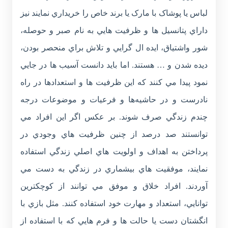
لباس يا پوشاک با مارک يا برند خاص را خريداري نمايند نيز
داراي پتانسيل ها و ظرفيت هايي به نام صبر و حوصله،
شور واشتياق، ايده ال گرايي و تلاش براي منحصر بودن،
ديده شدن و … هستند. اما بايد دانست آسيب ها در جايي
نمود پيدا مي کنند که اين ظرفيت ها و استعدادها در راه
نادرست و در حاشيه‌ها و فرعيات و موضوعات درجه
چندم زندگي صرف شوند. بر عکس اگر اين افراد مي
توانستند صد درصد از چنين ظرفيت هاي وجودي در
پرداختن به اهداف و اولويت هاي اصلي زندگي استفاده
نمايند، موفقيت هاي بيشماري در زندگي به دست مي
آوردند. افراد خلاق و موفق مي توانند از کوچکترين
توانايي، استعداد و مهارت خود استفاده کنند. مثل بازي با
انگشتان دست يا حالت ها و فرم هايي که با استفاده از