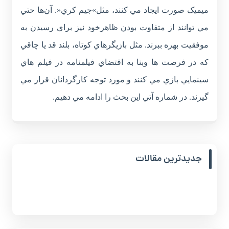
ميميک صورت ايجاد مي کنند، مثل»جيم کري«. آن‌ها حتي
مي توانند از متفاوت بودن ظاهرخود نيز براي رسيدن به
موفقيت بهره ببرند. مثل بازيگرهاي کوتاه، بلند قد يا چاقي
که در فرصت ها وبنا به اقتضاي فيلمنامه در فيلم هاي
سينمايي بازي مي کنند و مورد توجه کارگردانان قرار مي
گيرند. در شماره آتي اين بحث را ادامه مي دهيم.
جدیدترین مقالات