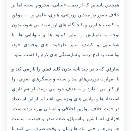
همچنين نابينايي که از نعمت »بينايي« محروم است، اما بر
خلاف تصور در ميادين ورزشي، هنري، علمي و …، موفق
به کسب عناوين و يا جايگاه هاي ارزشمند مي شود، بدون
توجه به نابينايش و ساير کمبود ها و ناتوانايي ها، با
شناسايي و کشف ساير ظرفيت هاي وجودي خود،
توانسته به اوج برسد و شايستگي هاي لازم را کسب نمايد.
سارقي که با در چند ثانيه بدون کليد قفلي را باز مي کند و
با مهارت دوربين‌هاي مدار بسته و حسگرهاي صوتي، را
از کار مي اندازد و به هدف خود مي رسد، او هم داراي
استعداد ها و توانايي هاي ويژه مي باشد اما از اين استعداد
در جهت خلاف موازين اخلاقي و انساني بهره برده است.
افرادي که با شور و اشتياق، صعه صدر و حوصله، ساعت
ها، روزها و حتي ماه ها زمان و وقت صرف مي کنند تا