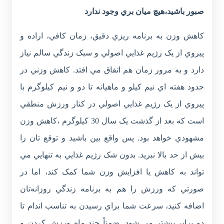
صبور باشيد،هيچ ميان بري وجود ندارد
کاهش وزن به برنامه ريزي دقيق، زمان کافي، اراده و
پيروي از يک رژيم غذايي اصولي و سبک زندگي سالم نياز
دارد و به مرور زمان هم اتفاق مي افتد. کاهش وزني در
حدود هفته اي نيم کيلو و ماهيانه تا دو و نيم کيلوگرم با
پيروي از يک رژيم غذايي اصولي در کنار ورزش منطقي
است که بعد از گذشت يک سال 30 کيلوگرم ،کاهش وزن
مشهودي خواهد بود. پس واقع بين باشيد و توقع تان را
بيش از حد بالا نبريد. بدون شک رژيم غذايي به تنهايي مي
تواند به کاهش يا افزايش وزن شما کمک کند، اما در
صورتي که ورزش را هم به برنامه زندگي روزانه‌تان
اضافه کنيد، سرعت شما براي رسيدن به تناسب اندام تا
دو برابر بيشتر مي شود. ضمناً چند ماه ورزش کردن و