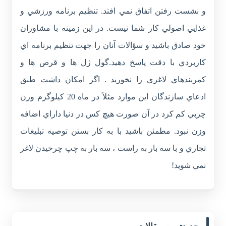
و نشست رفتن اتفاق نمي افتد. تنظيم برنامه ورزشي و
غذايي اصولي کار شما نيست. در اين زمينه با مشاوران
خود صادق باشيد و سؤالات آنان را جهت تنظيم برنامه اي
کاربردي با دقت پاسخ دهيد.گول ژل ها و قرص ها و
کمربندهاي لاغري را نخوريد . اگر امکان داشت طبق
ادعاي سازندگان اين موارد مثلاً در ماه 20 کيلوگرم وزن
چربي کم کرد در آن صورت هيچ کس در دنيا داراي اضافه
وزن نبود. مطمئن باشيد با به کار بستن توصيه تبليغات
تجاري و با سه بار به راست ، سه بار به چپ چرخيدن لاغر
نمي شويد!