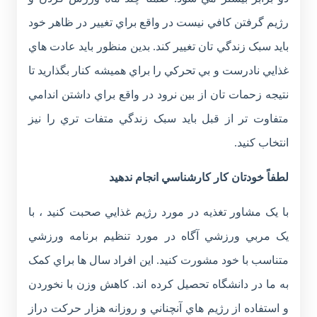
رژيم گرفتن کافي نيست در واقع براي تغيير در ظاهر خود
بايد سبک زندگي تان تغيير کند. بدين منظور بايد عادت هاي
غذايي نادرست و بي تحرکي را براي هميشه کنار بگذاريد تا
نتيجه زحمات تان از بين نرود در واقع براي داشتن اندامي
متفاوت تر از قبل بايد سبک زندگي متفات تري را نيز
انتخاب کنيد.
لطفاً خودتان کار کارشناسي انجام ندهيد
با يک مشاور تغذيه در مورد رژيم غذايي صحبت کنيد ، با
يک مربي ورزشي آگاه در مورد تنظيم برنامه ورزشي
متناسب با خود مشورت کنيد. اين افراد سال ها براي کمک
به ما در دانشگاه تحصيل کرده اند. کاهش وزن با نخوردن
و استفاده از رژيم هاي آنچناني و روزانه هزار حرکت دراز