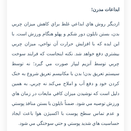
ابداعات مدرن!
ازديگر روش هاي ابداعي غلط براي کاهش ميزان چربي
بدن، بستن نايلون دور شکم و پهلو هنگام ورزش است. با
اين ايده که با افزايش حرارت آن نواحي، ميزان چربي
بيشتري دفع خواهد شد. نکته اينجاست که فرايند سوخت
چربي توسط آنزيم ليپاز صورت مي گيرد؛ نه توسط
سيستم تعريق بدن! بدن با مکانيسم تعريق شروع به خنک
کردن خود و دفع آب و املاح مي‌کند نه چربي. به همين
دليل است که نوشيدن ميزان کافي مايعات در زمان هاي
ورزش توصيه مي شود. ضمناً نايلون با بستن منافذ پوستي
و عدم تماس سطح پوست با اکسيژن هوا باعث ايجاد
حساسيت هاي شديد پوستي و حتي سوختگي مي شود.