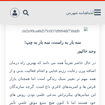
ميانبر پيکر تراش
سه ‌بار به‌ راست، سه‌ بار به ‌چپ!
وحيد خاکپور
در حال حاضر تقريباً همه مي دانند که بهترين راه درمان
اضافه وزن رعايت رژيم غذايي و انجام فعاليت بدني و از
همه مهم تر تغيير سبک زندگي است اما همچنان بازار
قرص ها و کمربندهاي لاغري داغ است. گرچه سازندگان
اين ميانبرهاي پيکرتراش مدعي علمي بودن روش هاي
خود هستند اما تا کنون هيچ منبع موثق علمي تأثير