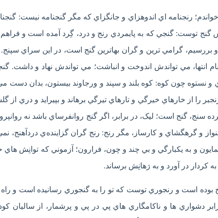
خواندم؛ رنجنامه اي اندوهزاي و جانگزاي که مگر گنجنامه نيست: گنجنا
 گنج توست: گنجي که به پايمردي رنج و درد، گِرد آمده است و فراهم 
و بررسيم، گرامي ترين و گران بهاترين گنج است، در اين سراي سپنج.
ه نام انتها، مي تواندش اندوخت و انباشت؛ مي تواندش نهاد و داشت. گن
 و نستوه چون کوه: کوه بلند و سپند و ورجاوند بيستون، بدان دست مي 
 رنجبر را از خارهاي خيرگي و تارهاي تيرگي برهاند و بپيرايد و دري از گل
ه سنج، گنج است؛ ليک، در برابر، اگر گنج روانفرساي باشد نه روانپرور
لنواز و گرهگشاي و کارساز، مگر رنج: رنج گران گزاينده‌ي دردآهنج، نمي 
مايون و به يکبارگي و بي چند و چون، فرارون؛ آزموني که توانِش هاي خ
به کردار در آورد و به رَهانِش برساند.
گنج بوده است و رنجوري توست که تو را به گنجوري رسانيده است و راه 
ابر دشواري ها و ناکامگاري هاي پي در پي و پرشمار، از ساليان کود