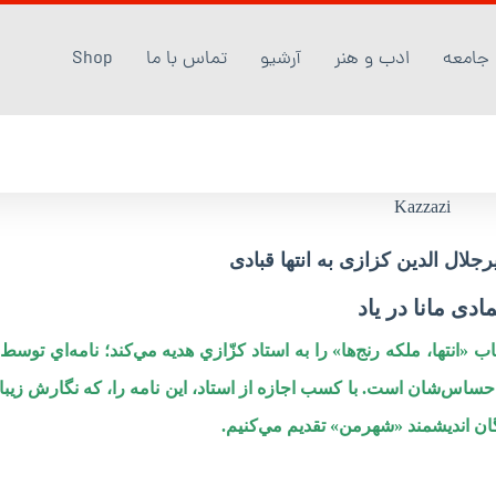
جامعه
ادب و هنر
آرشیو
تماس با ما
Shop
یرجلال الدین کزازی به انتها قبادی
مادی مانا در یاد
 «انتها، ملكه رنج‌ها» را به استاد كزّازي هديه مي‌كند؛ نامه‌اي توسط 
 احساس‌شان است. با كسب اجازه از استاد، اين نامه را، كه نگارش زيبا 
دگان انديشمند «شهرمن» تقديم مي‌کنيم.