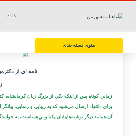
خانه
نمادی مانا در یاد
شهرمن / شماره 50 / 09 مرداد 1397
منوی دسته بندی
نامه ا‌ی از دکترم
ن
زماني كوتاه پس از اينكه يكي از بزرگ زنان كرمانشاه، كتاب
براي «انتها» ارسال مي‌شود كه به زيبايي و رسايي، بيانگر
آن همانند ديگر نوشته‌هايشان يكتا و بي‌همتاست، به خوانن