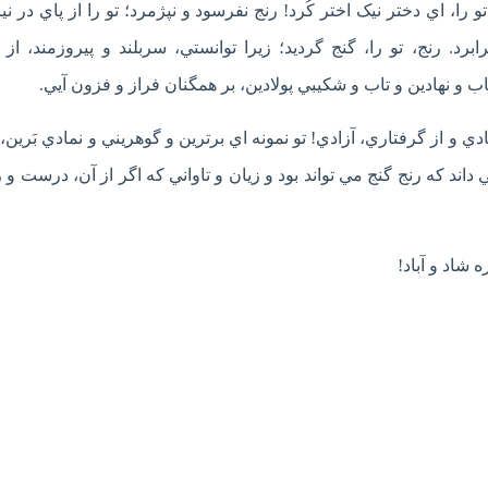
 را، اي دختر نيک اختر کُرد! رنج نفرسود و نپژمرد؛ تو را از پاي در نيا
د. رنج، تو را، گنج گرديد؛ زيرا توانستي، سربلند و پيروزمند، از ب
اب و نهادين و تاب و شکيبي پولادين، بر همگنان فراز و فزون آيي.
ادي و از گرفتاري، آزادي! تو نمونه اي برترين و گوهريني و نمادي بَرين
داند که رنج گنج مي تواند بود و زيان و تاواني که اگر از آن، درست و
ه شاد و آباد!