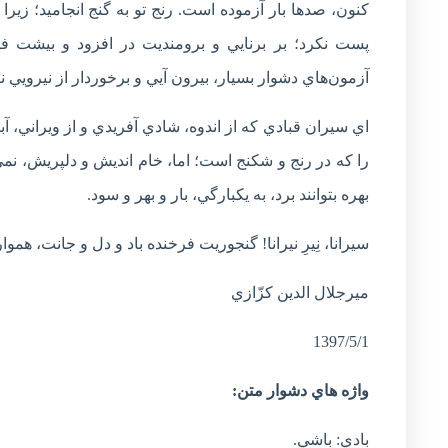
کنون، صدها بار آزموده است. رنج تو به گنج انجاميد؛ زيرا تو
پست نکرد؛ بر برنايي و برومنديت در افزود و بيشت فرابر
آزمون‌هاي دشوار بسيار، بيرون آيي و برخوردار از نيرويي ن
اي سيران قبادي که از اندوه، شادي آفريدي و از ويراني، آب
را که در رنج و شکنج است؛ اما، خام انديش و دلپريش، نمي 
بهره بتوانند برد، به يکبارگي، بار و بهر و سود.
سيرانا، نِيرِ نيرانا! گنجوريت فرخنده باد و دل و جانت، هموار
ميرجلال الدين کزّازي
1397/5/1
واژه هاي دشوار متن:
بادي: باشي.