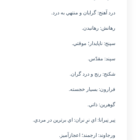
درد آهنج: گرايان و منتهي به درد.
رهانش: رهانيدن.
سپنج: ناپايدار؛ موقتي.
سپند: مقدّس.
شکنج: رنج و درد گران.
فرارون: بسيار خجسته.
گوهرين: ذاتي.
نِير نِيرانا: اي نرِ نران: اي برترين در مردي.
ورجاوند: ارجمند؛ اعجازآميز.