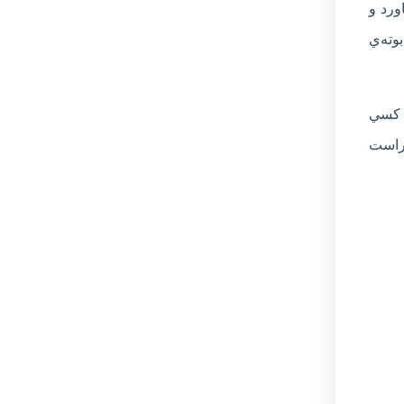
ورد و
وته‌ي
، کسي
 راست