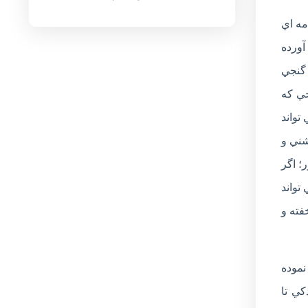
مه اي
آورده
 گنجي
جي که
تواند
شني و
؛ اگر
تواند
فته و
نموده
کي تا