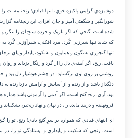
دوشيزه‌ي گرامي پاکيزه خوي، انتها قبادي! رنجنامه ات را 
شورانگيز و شگفتي آميز و جان افزاي. اين رنجنامه گزارش
شده است. گنجي که اگر باريک و خرده سنج آن را بنگريم 
که شايد تنها شيرزني کُرد، مرد افکني، شيراَوْژني گُرد ب
تنها گنجوري بشگون و همايون و بشکوه، پايدار و پاي برجاي
يافت. رنج، اگر آيينه‌ي دل را از گرد و زنگار بزدايد و روان
روشني بر روي اوي برگشايد، در چشم هوشيارِ دل بيدارِ خرد
دلگداز باشد و آزارنده و از آسايش و آرامش بازدارنده نه د
بود. آري! رنج گنج است، اگر آدمي را آزموني باشد هماره ه
فرونهفته و دربند مانده را، در نهان و نهاد رنجبر، بشکفاند و 
اي انتهاي قبادي که همواره بر سرِ گنج بادي! رنج، تو را 
است. رنجي که شکيب و پايداري و ايستادگي تو را، در بر