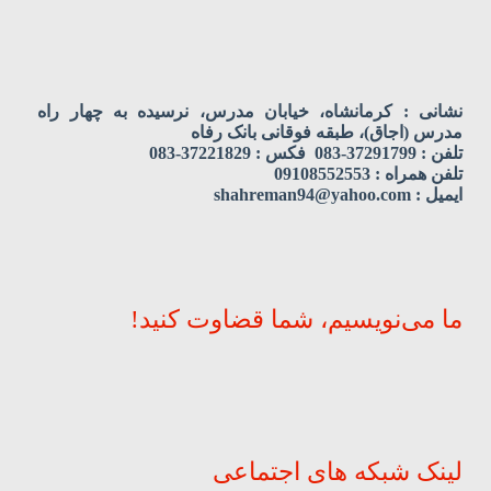
نشانی : کرمانشاه، خیابان مدرس، نرسیده به چهار راه
مدرس (اجاق)، طبقه فوقانی بانک رفاه
تلفن : 37291799-083 فکس : 37221829-083
تلفن همراه : 09108552553
ایمیل : shahreman94@yahoo.com
ما می‌نویسیم، شما قضاوت کنید!
لینک شبکه های اجتماعی