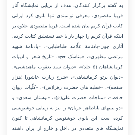
به گفته برگزار کنندگان، هدف از برپایی نمایشگاه آثار
فریبا مقصودی، معرفی توانمندی تنها بانوی کرد ایرانی
کاتب قرآن کریم بیان شده است. فریبا مقصودی علاوه بر
اینکه قرآن کریم را چهار بار با خط نستعلیق کتابت کرده،
آثاری چون«یادنامۀ علّامه طباطبایی»، «یادنامۀ شهید
مرتضی مطهری»، «مناسک حج»، «تاریخ شعر و ادبیات
کرمانشاهان (۵ جلد)»، «دیوان سید یعقوب ماهیدشتی»،
«دیوان پرتو کرمانشاهی»، «شرح زیارت عاشورا (هزار
صفحه)»، «خطبه های حضرت زهرا(س)»، «کلّیات دیوان
حافظ»، «مناجات حضرت علی(ع)»، «بوستان سعدی» و
«دو بیتیهای باباطاهر عریان» را نیز به زیبایی خوشنویسی
کرده است. این بانوی خوشنویس کرمانشاهی تا کنون
نمایشگاه های متعددی در داخل و خارج از ایران داشته