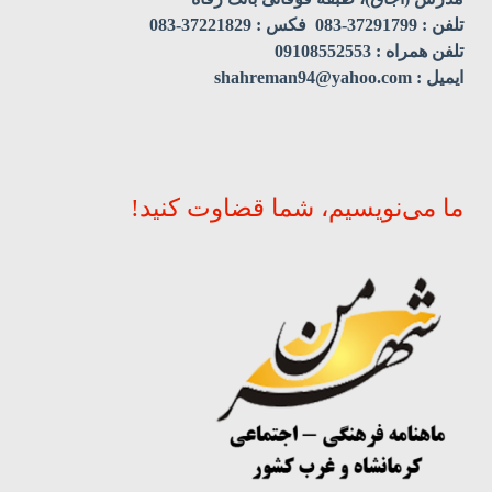
تلفن : 37291799-083 فکس : 37221829-083
تلفن همراه : 09108552553
ایمیل : shahreman94@yahoo.com
ما می‌نویسیم، شما قضاوت کنید!