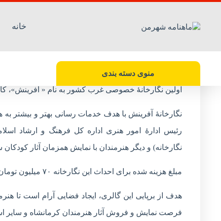
خانه
نگارخانه خصوصی آفرینش آغاز به کار کرد
شهرمن-گروه فرهنگ
منوی دسته بندی
اولین نگارخانۀ خصوصی غرب کشور به نام « آفرینش»، کارخ
نگارخانۀ آفرینش با هدف خدمات رسانی بهتر و بیشتر به ه
رئیس ادارۀ امور هنری اداره کل فرهنگ و ارشاد اسلا
نگارخانه) و دیگر هنرمندان با نمایش همزمان آثار کودکان 
مبلغ هزینه شده برای احداث این نگارخانه ٧٠ میلیون تومان اعلام شده که تمام آن توسط بخش خصوصی تأمین شده است.
هدف از برپایی این گالری، ایجاد فضایی آرام است تا هنرمن
فرصت نمایش و فروش آثار هنرمندان کرمانشاه و سایر اس