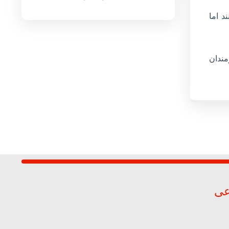
د اما
مندان
عی