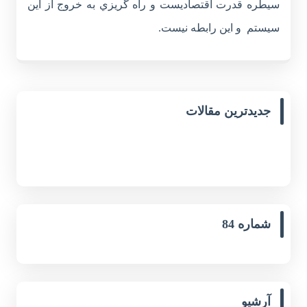
سيطره قدرت اقتصاديست و راه گريزي به خروج از اين
سيستم و اين رابطه نيست.
جدیدترین مقالات
شماره 84
آرشیو