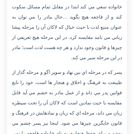
خانواده سعي مي کند ابتدا در مقابل تمام مسائل سکوت
کند و از فاجعه هيچ نگويد …حال مادر را مي توان به
عنوان منبع لذت با حيث خيال که لاکان آن را مرحله پيشا
زباني مي نامد مقايسه کرد. در اين مرحله هيچ تعريفي از
چيزها و قانون وجود ندارد و هر چه هست لذت است؛ مادر
در اين مرحله سير مي کند.
پسر که در مرحله اي بين نهاد و سوپر اگو و مرحله گذار از
طبيعت به فرهنگ و اخلاق و هنجار ها است، خود را تابع
قوانين پدر مي داند و از عمل مادر به خشم مي آيد قابل
مقايسه با حيث نمادين است که لاکان آن را تحت سيطره
زبان مي داند، مرحله اي که زبان و نمادهايش در فرهنگ و
قانون جايگزين چيزها مي شود. اينجا نيز پسر چشم مي
پوشد و براي حفظ هنجاري به نام خانواده فاجعه را نمي