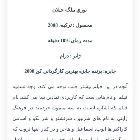
نوري بيلگه جيلان
محصول : ترکيه، 2008
مدت زمان: 109 دقيقه
ژانر : درام
جايزه: برنده جايزه بهترين کارگرداني کن 2008
آنچه در اين فيلم بيشتر جلب توجه مي کند، وجه تسميه
فيلم و نام هايي ست که کاربردي نمادين پيدا مي کنند. نام
فيلم که اشاره ايست به سه ميمون خردمند در فرهنگ
ژاپني به نام هاي شرنبين، شرنشنو و شر نگو و اسامي
کاراکتر ها ايوب، اسماعيل و هاجر و در کنار اينها ثروت که
به گونه اي ما را به داستان حضرت ايوب و اسماعيل