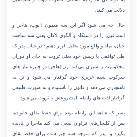
دلالت مي کنند.
حال چه مي شود اگر اين سه ميمون (ايوب، هاجر و
اسماعيل) را در دستگاه و الگوي لاکان يعني سه ساحت
خيال، نماد و واقع مورد تحليل قرار دهيم؟ در غياب پدر که
طي توافقي با رييس خود يعني ثروت به جاي او دوران
محکوميت را سپري مي‌کند؛ زن (هاجر) در چنبره نياز هاي
سرکوب شده غريزي خود گرفتار مي شود و تن به
ناهنجاري مي دهد و قانون را ناشنيده و به صورت طبيعي
گرفتار لذت هاي رابطه نامشروعش با ثروت مي شود.
پسر که شاهد اين رابطه بوده براي حفظ بقاي خانواده،
پس از کلنجارهاي فراوان سعي مي کند ماجرا را ناديده
بگيرد و پدر که متوجه همه چيز شده براي حفظ بقاي