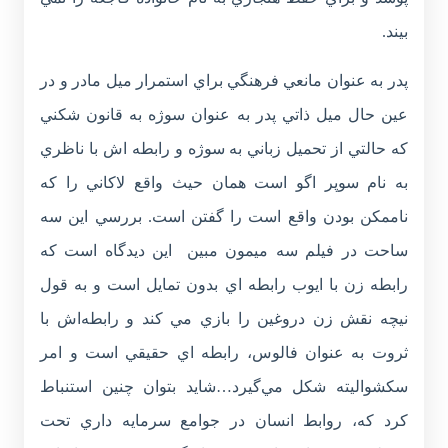
بيند.
پدر به عنوان مانعي فرهنگي براي استمرار ميل مادر و در
عين حال ميل ذاتي پدر به عنوان سوژه به قانون شکني
که حالتي از تحميل زباني به سوژه و رابطه اش با ناظري
به نام سوپر اگو است همان حيث واقع لاکاني را که
ناممکن بودن واقع است را گفتن است. بررسي اين سه
ساحت در فيلم سه ميمون مبين اين ديدگاه است که
رابطه زن با ايوب رابطه اي بدون تمايل است و به قول
نيچه نقش زن دروغين را بازي مي کند و رابطه‌اش با
ثروت به عنوان فالوس، رابطه اي حقيقي است و امر
سکشواليته شکل مي‌گيرد…شايد بتوان چنين استنباط
کرد که، روابط انسان در جوامع سرمايه داري تحت