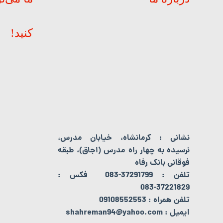
کنید!
نشانی : کرمانشاه، خیابان مدرس،
نرسیده به چهار راه مدرس (اجاق)، طبقه
فوقانی بانک رفاه
تلفن : 37291799-083 فکس :
37221829-083
تلفن همراه : 09108552553
ایمیل : shahreman94@yahoo.com