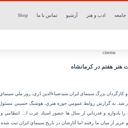
جامعه
ادب و هنر
آرشیو
تماس با ما
Shop
‌هنر هفتم‌ در ‌کرمانشاه
کارگردان بزرگ سينماي ايران سيدضياءالدين دُري، روز ملي سينماي 
برگزار شد. به گزارش روابط عمومي حوزه هنري، هوشنگ حسيني مسئول
را يادواره و قدرداني از سال ها حضور استاد عزت ا… انتظامي و 
عزيز از ميان ما رفتند اما آثارشان در تاريخ سينماي ايران ثبت شده