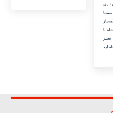
داري
سينما
لمساز
اه با
نما “بيستون” هتل پارسيان کرمانشاه با ظرفيت 160 نفر با تغيير
ندارد
عی