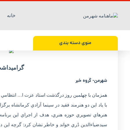
خانه
گراميداشت ‌هنر هفتم‌ در ‌کرمانشاه
هفته نامه شهرمن / شماره 51 / 20 شهریور 1397
منوی دسته بندی
گراميداشت 
شهرمن- گروه خبر
همزمان با چهلمين روز درگذشت استاد عزت ا… انتظامي و 
با ياد اين دو هنرمند فقيد در سينما آزادي کرمانشاه 
هنرهاي تصويري حوزه هنري، هدف از اجراي اين برنامه 
سيدضياءالدين دُري خواند و خاطر نشان کرد: گرچه اين دو 