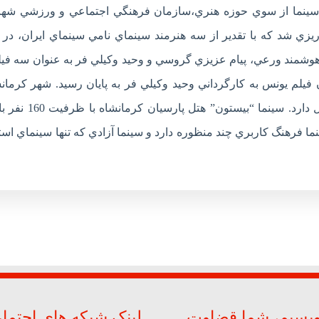
ينما از سوي حوزه هنري،سازمان فرهنگي اجتماعي و ورزشي شهر
زي شد که با تقدير از سه هنرمند سينماي نامي سينماي ايران، در 
 از هوشمند ورعي، پيام عزيزي گروسي و وحيد وکيلي فر به عنوان سه في
فيلم يونس به کارگرداني وحيد وکيلي فر به پايان رسيد. شهر کرمانش
جمعيتي حدود يک ميليون نفر تنها سه سالن سينماي فعال دارد. سي
ا فرهنگ کاربري چند منظوره دارد و سينما آزادي که تنها سينماي استا
ویسیم، شما قضاوت
لینک شبکه های اجتما