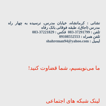
نشانی : کرمانشاه، خیابان مدرس، نرسیده به چهار راه
مدرس (اجاق)، طبقه فوقانی بانک رفاه
تلفن : 37291799-083 فکس : 37221829-083
تلفن همراه : 09108552553
ایمیل : shahreman94@yahoo.com
ما می‌نویسیم، شما قضاوت کنید!
لینک شبکه های اجتماعی