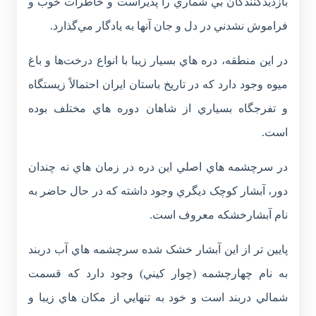
بازديدکنندگان بي شماري را پذيراست و خاطرات خوب و
فراموش نشدني در دل و جان آنها به يادگار مي‌گذارد.
در اين منطقه، دره هاي بسيار زيبا با انواع درخت‌ها و باغ
ميوه وجود دارد که در تاريخ باستان ايران احتمالاً زيستگاه
و تفرجگاه بسياري از شاهان دوره هاي مختلف بوده
است.
در سرچشمه هاي اصلي اين دره در زمان هاي نه چندان
دور، آبشار کوچک ديگري وجود داشته که در حال حاضر به
نام آبشارخشکه معروف است.
پايين تر از اين آبشار خشک شده سرچشمه هاي آب دربند
به نام چهارچشمه (چوار کيني) وجود دارد که قسمت
شمالي دربند است و خود به تنهايي از مکان هاي زيبا و