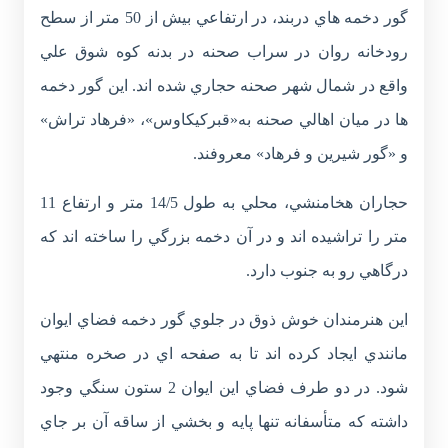
گور دخمه هاي دربند، در ارتفاعي بيش از 50 متر از سطح
رودخانه روان در سراب صحنه در بدنه کوه شوق علي
واقع در شمال شهر صحنه حجاري شده اند. اين گور دخمه
ها در ميان اهالي صحنه به«قبرکيکاوس»، «فرهاد تراش»
و «گور شيرين و فرهاد» معروفند.
حجاران هخامنشي، محلي به طول 14/5 متر و ارتفاع 11
متر را تراشيده اند و در آن دخمه بزرگي را ساخته اند که
درگاهي رو به جنوب دارد.
اين هنرمندان خوش ذوق در جلوي گور دخمه فضاي ايوان
مانندي ايجاد کرده اند تا به صفحه اي در صخره منتهي
شود. در دو طرف فضاي اين ايوان 2 ستون سنگي وجود
داشته که متأسفانه تنها پايه و بخشي از ساقه آن بر جاي