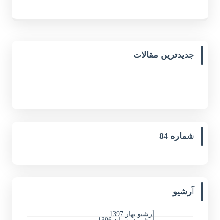
جدیدترین مقالات
شماره 84
آرشیو
آرشیو بهار 1397
آرشیو زمستان 1396