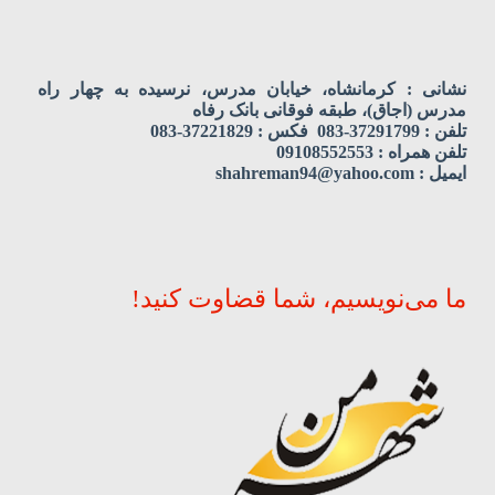
نشانی : کرمانشاه، خیابان مدرس، نرسیده به چهار راه
مدرس (اجاق)، طبقه فوقانی بانک رفاه
تلفن : 37291799-083 فکس : 37221829-083
تلفن همراه : 09108552553
ایمیل : shahreman94@yahoo.com
ما می‌نویسیم، شما قضاوت کنید!