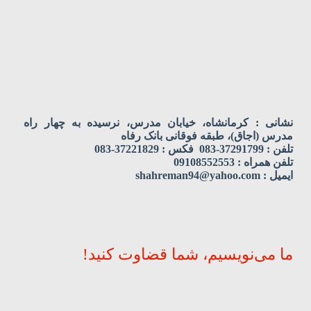
نشانی : کرمانشاه، خیابان مدرس، نرسیده به چهار راه
مدرس (اجاق)، طبقه فوقانی بانک رفاه
تلفن : 37291799-083 فکس : 37221829-083
تلفن همراه : 09108552553
ایمیل : shahreman94@yahoo.com
ما می‌نویسیم، شما قضاوت کنید!