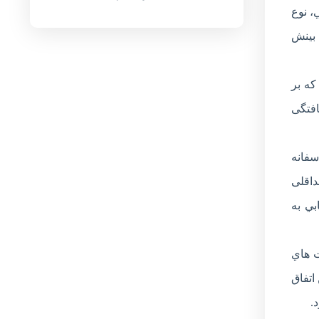
، نوع
 بينش
که بر
افتگی
فانه
داقلی
بي به
ت هاي
اتفاق
.