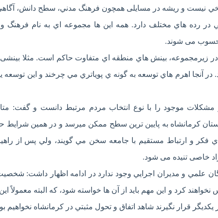
خي نيست و ريشه در مسایلی همچون فرهنگ مدني، سطح دانش، آگاهي
ي در رده هاي مختلف دارد. همه اين ها مجموعه اي به نام فرهنگ و
محسوب می شوند.
در زیرمجموعه، بینش هاي منطقه اي متفاوت حاكم است. مثلا بینشی 
 در آنجا اهرم هاي توسعه به گونه ي پوياتري مي چرخند و این توسعه ی
شكلات موجود را با نوع انتخاب مردم مرتبط دانست و گفت: متاس
ستان کرمانشاه به پایین ترین سطح ممکن میرسد و در همین شرایط ح
 هاي فكر و ارتباط مستقيم با جامعه سخن مي گويند، ولي پس از راهيا
د خاصی تنیده می شود.
خبگان علمي و مديران اجرايي وجود ندارد در ادامه اظهار داشت: شخصي
واهند کرد و اين مهم بايد از آن ها خواسته شود، که البته معمولاً این 
 يكديگر قرار نگيرند شاهد اتفاق و تحول مثبتي در كرمانشاه نخواهيم بود