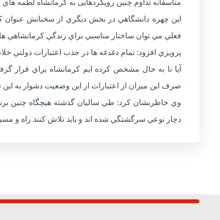
متأسفانه تداوم چنین رویکردهایی به کرمانشاه لطمه هاي 
اين چهره دانشگاهي در بخش ديگري از سخنانش عنوان كرد:
فعلي مي توان ساختار مناسبي براي زندگي كرمانشاهي ها 
پرويزي افزود: تمام دغدغه ها در جذب اعتبارات دولتي خلا
آيا تا به حال مشخص كرده ايم كرمانشاه براي قرار گرفت
صرف اين ميزان از اعتبارات از اين وضعيت دشوار به اين
وي خاطرنشان كرد: طي ساليان گذشته هيچگاه چنين برنا
دچار نوعي سرگشتگي شده اند و بايد تلاش كنند راه و مسير 