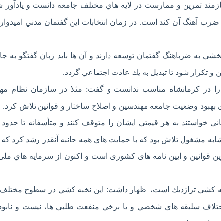
ازمند تمرين و ممارست در لايه هاي مختلف جامعه دانست و يادآور ش
ب آهنگ آن كند است. در زمان انتخابات اين گفتمان مدني اميدوار 
 به ضرباهنگ گفتمان توسعه دارند و آن ها بايد زبان گفتگو به جا
ن و تكرار شود تا تبديل به يك عادت اجتماعي گردد.
ه را در كرمانشاه مناسب ندانست و گفت: مثلا در سازمان نظام م
 بهبود وضعيت جامعه مهندسين و اصلاح ساختار و قوانین تلاش كرد. 
ی خواستند به هر قيمتي ايشان را متوقف كنند و متأسفانه تا حدود 
ابه مشغول تلاش بود كه با حمايت هاي همه جانبه آنقدر رشد كرد كه 
 قوانین و ایین نامه های کشوری است و اکنون از سرمايه هاي ملی
خبه كشي تراژديك است، اظهار داشت: اين نخبه كشي در سطوح مختلف
ختلاف سليقه هاي شخصي و يا برخي منفعت طلبي ها، نيست و نابود 