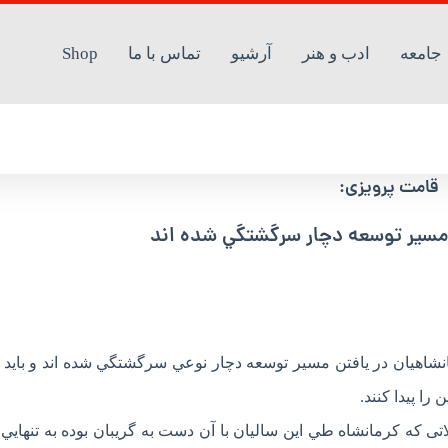
جامعه
ادب و هنر
آرشیو
تماس با ما
Shop
راژديك است
قامت پرویزی:
 مسير توسعه دچار سرگشتگي شده اند
اهيان در يافتن مسير توسعه دچار نوعي سرگشتگي شده اند و بايد 
را پيدا کنند.
ی كه كرمانشاه طي اين ساليان با آن دست به گريبان بوده به تنهايي