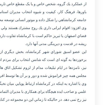
از عملكرد يك گروه، شخص خاص و یا یک مقطع خاص تاري
باورها، فرهنگ کار، كيفيت و شيوه انتخاب مديران استان
جامعه كرمانشاهي را شكل داده و موتور انسانی توسعه 
وی افزود: اقوام ایرانی داري يك روح مشترك هستند ولي 
فضاي اصفهان یا تبریز حاكم است با كرمانشاه تفاوت دارد.
ریشه در قدمت و دیرینگی مدنی آنها دارد.
اين عضو اسبق شوراي شهر كرمانشاه، بخش ديگري از م
برخوردها به گونه ای است که شانس انتخاب برای مردم ا
نیز، نامزدها در ایام تبلیغات مدام از لزوم تشكيل اتاق
مجلس همه چيز فراموش شده و دور و بر آن ها توسط افرا
وي با اشاره به اينكه در كرمانشاه ارتباط پويایي ميان ن
علمي و صاحب ايده هیچگاه برای همکاری با مدیران التماس نخ
نیز رخ نمی دهد. در حاليكه تا زماني اين دو مجموعه در كنار