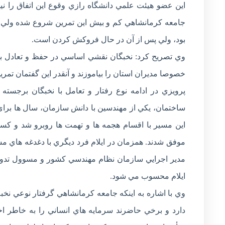
اين عضو هيئت علمي دانشگاه رازي وقوع اين اتفاق را ني
جامعه كرمانشاهي كم و بيش اين تمرين شروع شده ولي ضر
بود، ولي پس از آن در حال فروكش كردن است.
وي تصريح كرد: نخبگان نقشي اساسي در حفظ و تعادل بخشي
خصوصا مدیران استان را بیاموزند و آنقدر اين گفتمان تمري
پرويزي در ادامه نوع رفتار و تعامل با نخبگان برجست
ساختمان، يكي از مهندسين با دانش سازمان، سال ها برای
اين مسير با اقسام هجمه ها و تهمت ها روبرو شد و کسان
موفق شدند. همزمان در ايلام فرد ديگري با دغدغه هاي مش
مدير اجرايي سازمان نظام مهندسي كشور و مسوول تدوین
ايلام محسوب مي شود.
وي با اشاره به اينكه جامعه كرمانشاهي گرفتار نوعي ن
دارد و برخي حاضرند سرمايه هاي انساني را به خاطر ا