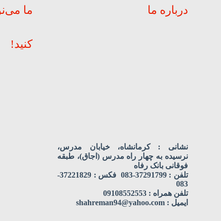
درباره ما
ما می‌ن
کنید!
نشانی : کرمانشاه، خیابان مدرس،
نرسیده به چهار راه مدرس (اجاق)، طبقه
فوقانی بانک رفاه
تلفن : 37291799-083 فکس : 37221829-
083
تلفن همراه : 09108552553
ایمیل : shahreman94@yahoo.com