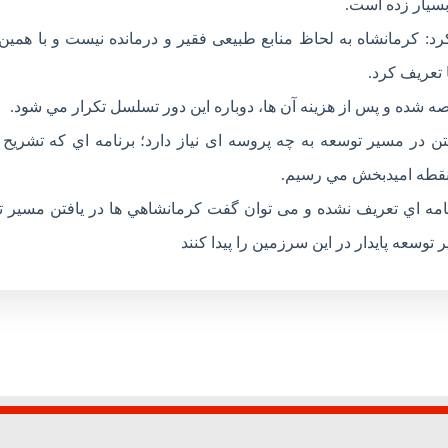
بسيار زده است.
 كرمانشاه به لحاظ منابع طبیعی فقير و درمانده نيست و با همين 
تعريف كرد.
صه شده و پس از هزينه آن ها، دوباره اين دور تسلسل تكرار مي شود.
ن در مسير توسعه به چه پروسه ای نياز دارد؛ برنامه اي كه تشريح ك
 نقطه اميدبخش مي رسيم.
مه اي تعريف نشده و می توان گفت كرمانشاهي ها در يافتن مسير 
توسعه پايدار در اين سرزمين را پيدا کنند