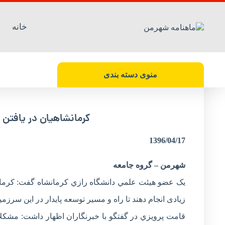
خانه
جامعه كرمانشاهي گرفتار نوعي نخبه كشي ت
منوی دسته بندی
كرمانشاهيان در يافتن
1396/04/17
شهرمن – گروه جامعه
یک عضو هيئت علمي دانشگاه رازي كرمانشاه گفت: كرمانش
زیادی انجام دهند تا راه و مسير توسعه پايدار در اين سرزمين 
قامت پرويزي در گفتگو با خبرنگاران اظهار داشت: مشكلات