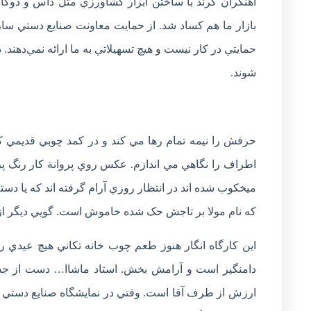
آهنگران کرند با ساختن ابزار کشاورزي مثل داس و دوکار
بازار ما هم کساد شد. از حمايت معاونت صنايع دستي ساز
حمايتي در کار نيست و هيچ تسهيلاتي به ما ارائه نمي‌دهند
شوند.
حرفش را نيمه تمام رها مي کند و در کمد چوبي قديمي ک
اطراف را نگاهي مي اندازم. عکس روي پروانة کار رنگ پر
ميخکوب شده اند در انتظار روزي آرام گرفته اند که يا دست
که نام مولا بر تاجش حک شده خاموش است. گويي ديگر از 
اين کارگاه انگار هنوز طعم چوب خانه تکاني هيچ عيدي ر
دامنگير است و آرامش بخش. استاد ماشاا… دست از جستج
ارزش از طرف آقا است. وقتي در نمايشگاه صنايع دستي 