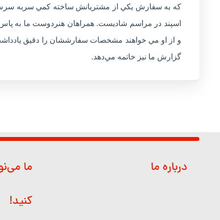
که به سفارش يکي از مشتريانش ساخته کمي سربه سرش م
اسپند در مراسم شاديست. همراهان هنردوست ما به پاس م
و از او مي خواهند مشخصات سفارششان را دقيق يادداشت 
گزارش ما نيز خاتمه مي‌دهد.
درباره ما
ما می‌ن
کنید!