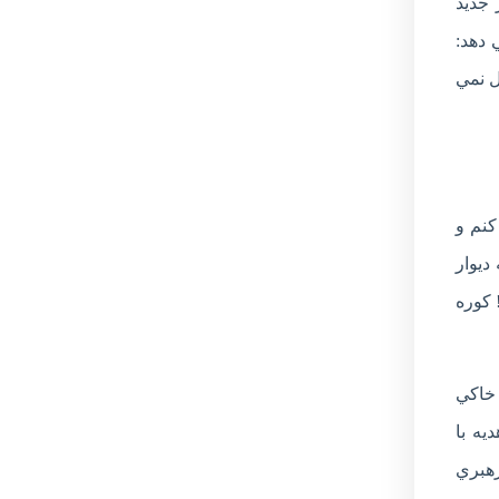
 جديد
 دهد:
ل نمي
کنم و
ديوار
 کوره
 خاکي
يه با
رهبري