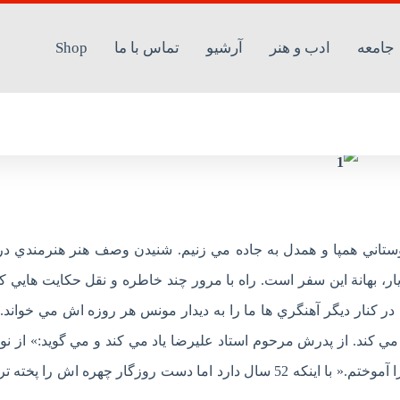
جامعه
ادب و هنر
آرشیو
تماس با ما
Shop
 از پدر فلز غرب ایران
وستاني همپا و همدل به جاده مي زنيم. شنيدن وصف هنر هنرمندي د
ر، بهانة اين سفر است. راه با مرور چند خاطره و نقل حکايت هايي کو
 کنار ديگر آهنگري ها ما را به ديدار مونس هر روزه اش مي خواند. 
ي کند. از پدرش مرحوم استاد عليرضا ياد مي کند و مي گويد:» از نو
وردست پدر که صنعتگر ماهري بود کار کردم و پيشه‌اش را آموختم.« با اينکه 52 سال دارد اما دست روزگار چهره اش را