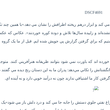
ي کند و ابزار درهم ريخته اطرافش را نشان مي دهد.»با همين چند تک
 نشده‌اند و زاييدة سال‌ها تلاش و دودة کوره خوردنند«. عکاس که ع
تيم که براي گرفتن گزارش پي جويش شده ايم. قبل از ما يک گروه 
رده اند که باورت نمي شود بتوانند ظريفانه هنرآفريني کنند. متوجه
شتانش را تکاني مي‌دهد: پدران ما به اين دستان رنج ديده مي گفتند 
رفتن کار ما اشتياقي ندارند چون نه درآمد خوبي دارد و نه آينده اي.
اغ نفتي جلوي دستش را جابه جا مي کند و درد دلش باز مي شود»يک 