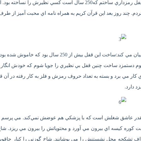
از اين نمايشگاه بازديد خواهند کرد. من هم به نيت ايشان قفل رمزداري ساختم که250 سال است کسي نظيرش را نساخت
دم. چند روز بعد اين قرآن کريم به همراه نامه اي محبت آميز از طرف
نمونه اي از قفل دست ساز رمزدار را به دستم مي دهد و بيان مي کند:ساخت اين قفل بيش از 250 سال بود که
 شوم دستمزد ساخت چنين قفل بي نظيري را جويا شوم که خودش انگار
اي کار مي برد و بسته به تعداد حروف رمزش و فلز به کار رفته در آن 
 دارد.
ش آنقدر عاشق شغلش است که با پزشکي هم عوضش نمي‌کند. مي پرسم
ت کوره کيسه اي بيرون مي آورد و محتوياتش را بيرون مي ريزد. شا
راف تشکچه محل نشستنش را مي پوشانند. شاخ گوزني را کنار چاقو