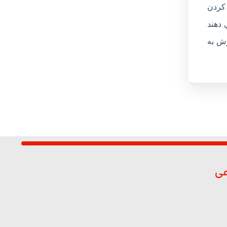
کردن
 دهند
رش به
عی