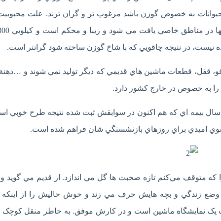
حيوانات به خصوص گوزن باشد مرغوب تر و گران ترند. علت محبوبي
ه نيست، در نتيجه چاقويي که با شاخ گوزن ساخته شود گرانتر است.
قو، قفل، قطعات ماشين هاي قديمي که ديگر توليد نمي شوند و …دهن
ا به خصوص در خارج کشور دارد.
هنگر قصه ما گرچه از مسئولين فرهنگي گله دارد اما 14 سال بيمه اي که هم اکنون در سوابقش ثبت شده نتيجه طرح خو
رسوي اميدي براي روزهاي بازنشستگي شان فراهم شده است.
 که متوقف مي‌کنم تازه صحبت ها گل مي اندازد. از قديم مي گويد 
ضع زندگي و بچه هايش حرف مي زند و خوش حاليش را از اينکه ف
ب يک نمايشگاه ماشين است و در کارش موفق. به خاطر منقل کوچک ز