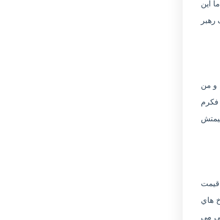
ه بود. اما اين
 رهبر
 خاموش شده بود و من
 فکرم
قيمتش
 قيمت
خ هاي
يي مي