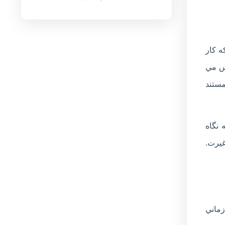
ه کار
کس مي
مستند
 نگاه
غيرت.
زماني