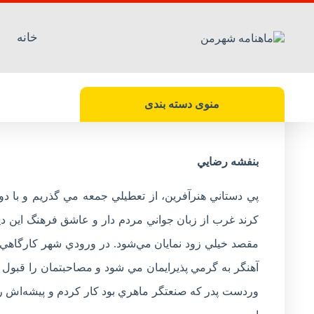
خانه
دستان پینه دار، نشان دار غیرتند
گزارشی
منوی دسته بندی
بنفشه رضايي
پي دستاني هنرآفرين، از تعطيلي جمعه مي گذريم و با د
کرند غرب از زبان جواني مردم دار و عاشق فرهنگ اين ديا
مقصد خيلي زود نمايان مي‌شود. در ورودي شهر کارگاهي در
آهنگر به گرمي پذيرايمان مي شود و مصاحبتمان را قبول م