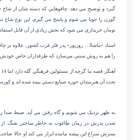
گيرد و توضيح مي دهد: چاقوهايي که دسته شان از شاخ 
تومان خريداري مي شود که بخش زيادي از آن قابل استفاد
استاد «ماشاا… روزپور» پدر فلز غرب کشور، علاوه بر چا
را هم به روش سنتي مي‌سازد که طرفداران خاص خودش ر
آ
تحت آن هنرمندان حوزه صنايع دستي بيمه شده اند و کو
به ظهر نزديک مي شويم و گاه رفتن مي آيد. ضبط صدا را
شدن پدرش در زمان طاغوت به خاطر ساختن تفنگ. از و
پسرش سراغ اين پيشه نيامده ابراز مي کند او حالا صاح