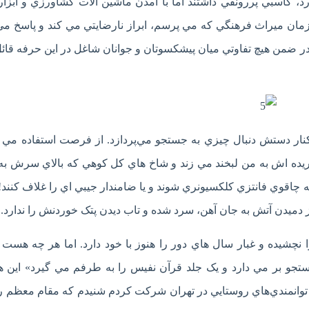
د، کاسبي پررونقي داشتند اما با آمدن ماشين آلات کشاورزي و ابزار
مان ميراث فرهنگي که مي پرسم، ابراز نارضايتي مي کند و پاسخ مي
. در ضمن هيچ تفاوتي ميان پيشکسوتان و جوانان شاغل در اين حرفه قائ
نار دستش دنبال چيزي به جستجو مي‌پردازد. از فرصت استفاده مي 
يده اش به من لبخند مي زند و شاخ هاي کل کوهي که بالاي سرش به 
ه چاقوي فانتزي کلکسيونري شوند و يا ضامندار جيبي اي را غلاف کنند!
دميدن آتش به جان آهن، سرد شده و تاب ديدن پتک خوردنش را ندارد.
ا نچشيده و غبار سال هاي دور را هنوز با خود دارد. اما هر چه هست
و بر مي دارد و يک جلد قرآن نفيس را به طرفم مي گيرد» اين هد
توانمندي‌هاي روستايي در تهران شرکت کردم شنيدم که مقام معظم 