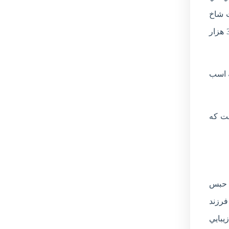
ت شاخ
گوزن را جويا مي شوم و پاسخ مي گيرم، اين نوع شاخ تنها در مناطق خاصي يافت مي شود و زيبا و محکم است و کيلويي 300 هزار
ة اسب
بي است که
و حبس
رزند
يبايي