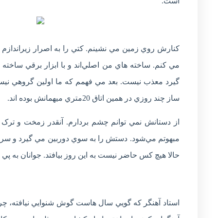
است.
کنارش روي زمين مي نشينم. کتي را به اصرار زيراندازم م
مي کنم. ساخته هاي من اصلي‌اند و با ابزار برقي ساخته
گيرد معذب نيست. بعد مي فهمم که ما اولين گروهي نيس
ساز چند روزي در همين اتاق 20متري ميهمانش بوده اند.
از دستانش نمي توانم چشم بردارم. آنقدر زمخت و ترک خو
مبهوتم مي‌شود. دستش را به سوي دوربين مي گيرد و سرانگ
حالا هيچ کس حاضر نيست به اين روز بيافتد. جوانان به پي گ
استاد آهنگر که گويي سال هاست گوش شنوايي نيافته، چر