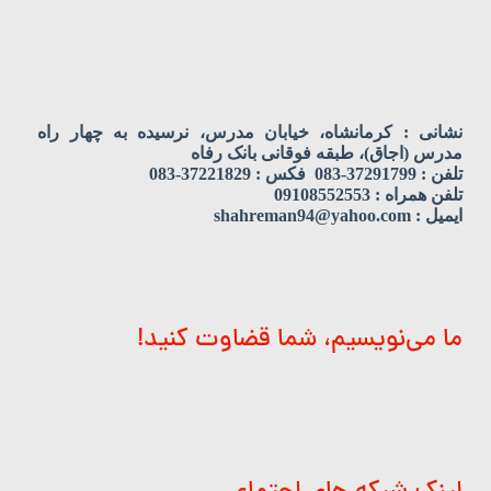
نشانی : کرمانشاه، خیابان مدرس، نرسیده به چهار راه
مدرس (اجاق)، طبقه فوقانی بانک رفاه
تلفن : 37291799-083 فکس : 37221829-083
تلفن همراه : 09108552553
ایمیل : shahreman94@yahoo.com
ما می‌نویسیم، شما قضاوت کنید!