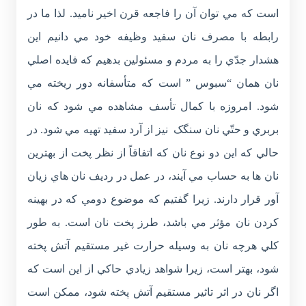
است که مي توان آن را فاجعه قرن اخير ناميد. لذا ما در
رابطه با مصرف نان سفيد وظيفه خود مي دانيم اين
هشدار جدّي را به مردم و مسئولين بدهيم که فايده اصلي
نان همان “سبوس ” است که متأسفانه دور ريخته مي
شود. امروزه با کمال تأسف مشاهده مي شود که نان
بربري و حتّي نان سنگک نيز از آرد سفيد تهيه مي شود. در
حالي که اين دو نوع نان که اتفاقاً از نظر پخت از بهترين
نان ها به حساب مي آيند، در عمل در رديف نان هاي زيان
آور قرار دارند. زيرا گفتيم که موضوع دومي که در بهينه
کردن نان مؤثر مي باشد، طرز پخت نان است. به طور
کلي هرچه نان به وسيله حرارت غير مستقيم آتش پخته
شود، بهتر است، زيرا شواهد زيادي حاکي از اين است که
اگر نان در اثر تاثير مستقيم آتش پخته شود، ممکن است