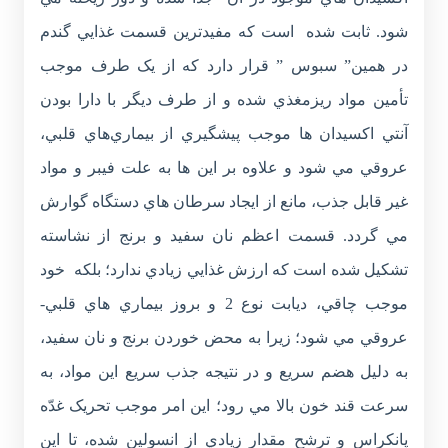
شود. ثابت شده است که مفيدترين قسمت غذايي گندم
در همين” سبوس ” قرار دارد که از يک طرف موجب
تأمين مواد ريزمغذي شده و از طرف ديگر با دارا بودن
آنتي اکسيدان ها موجب پيشگيري از بيماري‌هاي قلبي،
عروقي مي شود و علاوه بر اين ها به علت فيبر و مواد
غير قابل جذب، مانع از ايجاد سرطان هاي دستگاه گوارش
مي گردد. قسمت اعظم نان سفيد و برنج از نشاسته
تشکيل شده است که ارزش غذايي زيادي ندارد؛ بلکه خود
موجب چاقي، ديابت نوع 2 و بروز بيماري هاي قلبي-
عروقي مي شود؛ زيرا به محض خوردن برنج و نان سفيد،
به دليل هضم سريع و در نتيجه جذب سريع اين مواد، به
سرعت قند خون بالا مي رود؛ اين امر موجب تحريک غدّه
پانکراس و ترشح مقدار زيادي از انسولين شده، تا اين