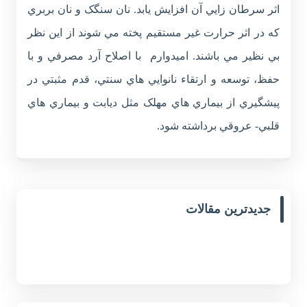
اثر سرطان زايي آن افزايش يابد. نان سنگک و نان بربري
که در اثر حرارت غير مستقيم پخته مي شوند از اين نظر
بي نظير مي باشند. اميدوارم با اصلاح آرد مصرفي و با
حفظ، توسعه و ارتقاء نانوايي هاي سنتي، قدم مثبتي در
پيشگيري از بيماري هاي مهلک مثل ديابت و بيماري هاي
قلبي- عروقي برداشته شود.
جدیدترین مقالات