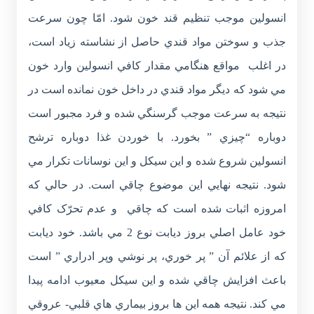
انسولين موجب تنظيم قند خون شود. امّا چون سرعت
جذب و سوختن مواد قندي حاصل از نشاسته زياد است،
در اغلب مواقع هنگامي مقدار کافي انسولين وارد خون
مي شود که ديگر مواد قندي در داخل خون نمانده است در
نتيجه به سرعت موجب گرسنگي شده و فرد مجبور است
دوباره “چيزي ” بخورد. با خوردن غذا دوباره ترشح
انسولين شروع شده و اين سيکل و اين نوسانات تکرار مي
شود. نتيجه نهايي اين موضوع چاقي است. در حالي که
امروزه اثبات شده است که چاقي و عدم تحرّک کافي
خود عامل اصلي بروز ديابت نوع 2 مي باشد. خود ديابت
که از علائم آن ” پر خوري، پر نوشي وپر ادراري ” است
باعث افزايش چاقي شده و اين سيکل معيوب ادامه پيدا
مي کند. نتيجه همه اين ها بروز بيماري هاي قلبي- عروقي