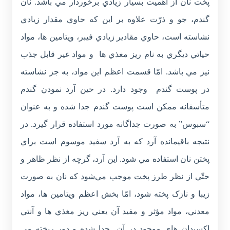
پخت نان از اهميت بسيار زيادي برخوردار مي باشد. نان
گندم، جو و ذرّت علاوه بر اين که حاوي مقدار زيادي
نشاسته است، حاوي مقادير زيادي فيبر، ويتامين ها، مواد
حياتي ديگري به نام ريز مغذي ها و مواد غير قابل جذب
نيز مي باشد. امّا قسمت اعظم اين مواد، به جز نشاسته
در پوست گندم وجود دارد. در حين آرد نمودن گندم
متأسفانه ممکن است پوست گندم جدا شده و به عنوان
“سبوس” به صورت جداگانه مورد استفاده قرار گيرد. در
نتيجه باقيمانده آرد که به آرد سفيد موسوم است براي
پختن نان استفاده مي شود. اين آرد، گرچه از نظر ظاهر و
حتّي از نظر طرز پخت موجب مي‌شود که نان به صورت
زيبا و نازک پخته شود، امّا بخش اعظم ويتامين ها، مواد
معدني، مواد مؤثر و مفيد آن يعني ريز مغذي ها و آنتي
اکسيدان هاي موجود در آن جدا شده و دور ريخته مي