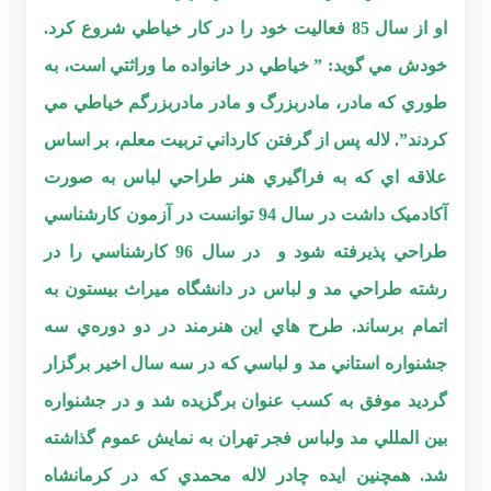
او از سال 85 فعاليت خود را در کار خياطي شروع کرد.
خودش مي گويد: ” خياطي در خانواده ما وراثتي است، به
طوري که مادر، مادربزرگ و مادر مادربزرگم خياطي مي
کردند”. لاله پس از گرفتن کارداني تربيت معلم، بر اساس
علاقه اي که به فراگيري هنر طراحي لباس به صورت
آکادميک داشت در سال 94 توانست در آزمون کارشناسي
طراحي پذيرفته شود و در سال 96 کارشناسي را در
رشته طراحي مد و لباس در دانشگاه ميراث بيستون به
اتمام برساند. طرح هاي اين هنرمند در دو دوره‌ي سه
جشنواره استاني مد و لباسي که در سه سال اخير برگزار
گرديد موفق به کسب عنوان برگزيده شد و در جشنواره
بين المللي مد ولباس فجر تهران به نمايش عموم گذاشته
شد. همچنين ايده چادر لاله محمدي که در کرمانشاه