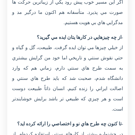
اگر اين مسير خوب پيش رود يکي از زيباترين حرکت ها
صورت مي پذيرد. متأسفانه هم اکنون ما درگير مد و
مدگرايي هاي بي هويت هستيم.
-از چه چيزهايي در کارها يتان ايده مي گيريد؟
از خيلي چيزها مي توان ايده گرفت. طبيعت، گل و گياه و
حتي نقوش سنتي و تاريخي اما خود من گرايش بيشتري
به سمت طرح هاي سنتي دارم، زماني هم که وارد
دانشگاه شدم، صحبت شد که بايد طرح هاي سنتي و
اصالت ايراني را زنده کنيم. انسان ذاتاً طبيعت دوست
است و هر چيزي که طبيعي تر باشد برايش خوشايندتر
است.
-تا کنون چه طرح هاي نو و اختصاصي را ارائه کرده ايد؟
در جشنواره بيشتر از کارهاي سنتي استفاده کرده‌ام. از