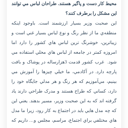
محيط کار دست و پاگير هستند. طراحان لباس مي توانند
اين مشکل را برطرف کنند؟
اين صحبت وزير بسيار ارزشمند است. باوجود اينکه
منطقه‌ي ما از نظر رنگ و نوع لباس بسيار غني است و
زيباترين، خوشرنگ ترين لباس هاي کشور را دارد اما
امروزه کمتر در جامعه از لباس هاي محلي استفاده مي
شود. غرب کشور قدمت 3هزارساله در پوشاک و بافت
پارچه دارد. در آکادمي، ما خيلي چيزها را آموزش مي
بينيم، مي‌آموزيم که هر رنگ و هر مدلي جايگاه خود را
دارد، کساني که طراح هستند و مدرک طراحي دارند ياد
گرفته اند که به اين صحبت وزير، مسير بدهند. يعني اين
که چه مدل هايي بايد در اجتماع به کار رود، زيرا ما مدل
هاي مختلفي براي اجتماع، مراسم، مجلس و… داريم که