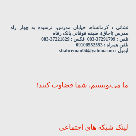
نشانی : کرمانشاه، خیابان مدرس، نرسیده به چهار راه
مدرس (اجاق)، طبقه فوقانی بانک رفاه
تلفن : 37291799-083 فکس : 37221829-083
تلفن همراه : 09108552553
ایمیل : shahreman94@yahoo.com
ما می‌نویسیم، شما قضاوت کنید!
لینک شبکه های اجتماعی