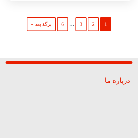
1
2
3
…
6
برگهٔ بعد »
درباره ما